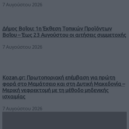
7 Αυγούστου 2026
Δήμος Βοΐου: 1η Έκθεση Τοπικών Προϊόντων
Βοΐου – Έως 23 Αυγούστου οι αιτήσεις συμμετοχής
7 Αυγούστου 2026
Kozan.gr: Πρωτοποριακή επέμβαση για πρώτη
φορά στο Μαμάτσειο και στη Δυτική Μακεδονία –
Μερική νεφρεκτομή με τη μέθοδο μηδενικής
ισχαιμίας
7 Αυγούστου 2026