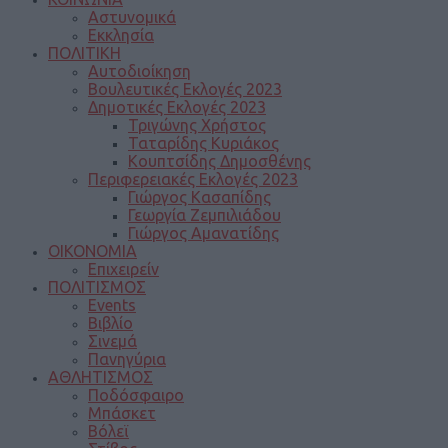
Αστυνομικά
Εκκλησία
ΠΟΛΙΤΙΚΗ
Αυτοδιοίκηση
Βουλευτικές Εκλογές 2023
Δημοτικές Εκλογές 2023
Τριγώνης Χρήστος
Ταταρίδης Κυριάκος
Κουπτσίδης Δημοσθένης
Περιφερειακές Εκλογές 2023
Γιώργος Κασαπίδης
Γεωργία Ζεμπιλιάδου
Γιώργος Αμανατίδης
ΟΙΚΟΝΟΜΙΑ
Επιχειρείν
ΠΟΛΙΤΙΣΜΟΣ
Events
Βιβλίο
Σινεμά
Πανηγύρια
ΑΘΛΗΤΙΣΜΟΣ
Ποδόσφαιρο
Μπάσκετ
Βόλεϊ