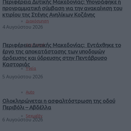
Περιφέρεια Δυτικής Μακεδονίας: Υπογράφηκε η
προγραμματική σύμβαση για την ανακαίνιση του
κτιρίου της Στέγης Ανηλίκων Κοζάνης
Διακόσμηση
4 Αυγούστου 2026
Περιφέρεια Δυτικής Μακεδονίας: Εντάχθηκε το
Διατροφή
έργο της αποκατάστασης των υποδομών
άρδευσης και ύδρευσης στην Πεντάβρυσο
Καστοριάς
Υγεία
5 Αυγούστου 2026
Auto
Ολοκληρώνεται η ασφαλτόστρωση της οδού
Περιβόλι – Αβδέλλα
Sexuality
6 Αυγούστου 2026