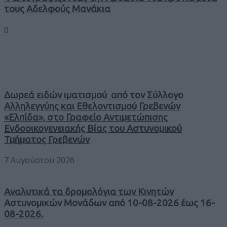
τους Αδελφούς Μανάκια
0
Δωρεά ειδών ιματισμού από τον Σύλλογο
Αλληλεγγύης και Εθελοντισμού Γρεβενών
«Ελπίδα», στο Γραφείο Αντιμετώπισης
Ενδοοικογενειακής Βίας του Αστυνομικού
Τμήματος Γρεβενών
7 Αυγούστου 2026
Αναλυτικά τα δρομολόγια των Κινητών
Αστυνομικών Μονάδων από 10-08-2026 έως 16-
08-2026.