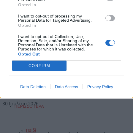
Opted In
Φωτιές
I want to opt-out of processing my
Personal Data for Targeted Advertising.
Opted In
Trending
Τροχαία
I want to opt-out of Collection, Use,
Comments
Retention, Sale, and/or Sharing of my
Latest
Personal Data that Is Unrelated with the
Purposes for which it was collected.
Opted Out
Σεισμοί
CONFIRM
Οι ΜΥΛΟΙ ΓΡΕΒΕΝΩΝ ΓΙΑΝΝΑΚΟΠΟΥΛΟΣ Α.Ε.
Αποστάσεις
ανακοινώνουν την τιμή αγοράς στο Μαλακό Σιτάρι
Data Deletion
Data Access
Privacy Policy
εσοδείας 2026
30 Ιουλίου 2026
ΠΕΡΙΣΣΟΤΕΡΑ
Παιδί