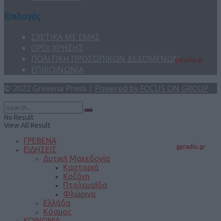
Επιλογές
ΣΧΕΤΙΚΑ ΜΕ ΕΜΑΣ
ΟΡΟΙ ΧΡΗΣΗΣ
ΠΟΛΙΤΙΚΗ ΠΡΟΣΩΠΙΚΩΝ ΔΕΔΟΜΕΝΩΝ
gpradio.gr
ΕΠΙΚΟΙΝΩΝΙΑ
© 2022 Grevena Press |
Powered by FOCUS ON GROUP
No Result
View All Result
ΓΡΕΒΕΝΑ
gpradio.gr
ΕΙΔΗΣΕΙΣ
Δυτική Μακεδονία
Καστοριά
Κοζάνη
Πτολεμαΐδα
Φλώρινα
Ελλάδα
Κόσμος
ΚΟΙΝΩΝΙΑ