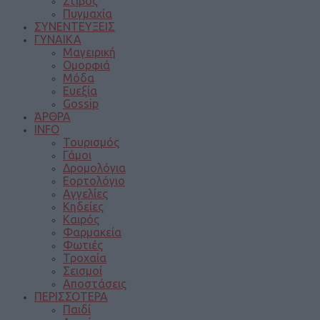
Στίβος
Πυγμαχία
ΣΥΝΕΝΤΕΥΞΕΙΣ
ΓΥΝΑΙΚΑ
Μαγειρική
Ομορφιά
Μόδα
Ευεξία
Gossip
ΆΡΘΡΑ
INFO
Τουρισμός
Γάμοι
Δρομολόγια
Εορτολόγιο
Αγγελίες
Κηδείες
Καιρός
Φαρμακεία
Φωτιές
Τροχαία
Σεισμοί
Αποστάσεις
ΠΕΡΙΣΣΟΤΕΡΑ
Παιδί