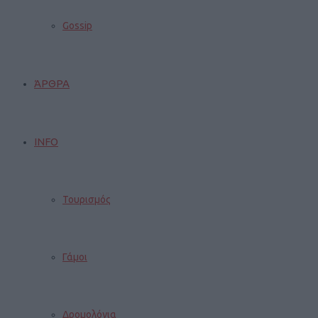
Gossip
ΆΡΘΡΑ
INFO
Τουρισμός
Γάμοι
Δρομολόγια