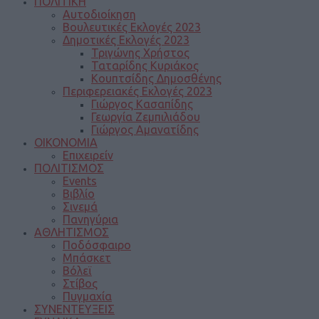
ΠΟΛΙΤΙΚΗ
Αυτοδιοίκηση
Βουλευτικές Εκλογές 2023
Δημοτικές Εκλογές 2023
Τριγώνης Χρήστος
Ταταρίδης Κυριάκος
Κουπτσίδης Δημοσθένης
Περιφερειακές Εκλογές 2023
Γιώργος Κασαπίδης
Γεωργία Ζεμπιλιάδου
Γιώργος Αμανατίδης
ΟΙΚΟΝΟΜΙΑ
Επιχειρείν
ΠΟΛΙΤΙΣΜΟΣ
Events
Βιβλίο
Σινεμά
Πανηγύρια
ΑΘΛΗΤΙΣΜΟΣ
Ποδόσφαιρο
Μπάσκετ
Βόλεϊ
Στίβος
Πυγμαχία
ΣΥΝΕΝΤΕΥΞΕΙΣ