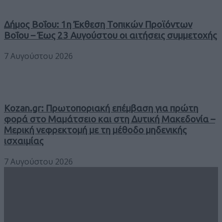
Δήμος Βοΐου: 1η Έκθεση Τοπικών Προϊόντων
Βοΐου – Έως 23 Αυγούστου οι αιτήσεις συμμετοχής
7 Αυγούστου 2026
Kozan.gr: Πρωτοποριακή επέμβαση για πρώτη
φορά στο Μαμάτσειο και στη Δυτική Μακεδονία –
Μερική νεφρεκτομή με τη μέθοδο μηδενικής
ισχαιμίας
7 Αυγούστου 2026