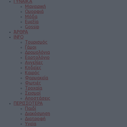
ΓΥΝΑΙΚΑ
Μαγειρική
Ομορφιά
Μόδα
Ευεξία
Gossip
ΆΡΘΡΑ
INFO
Τουρισμός
Γάμοι
Δρομολόγια
Εορτολόγιο
Αγγελίες
Κηδείες
Καιρός
Φαρμακεία
Φωτιές
Τροχαία
Σεισμοί
Αποστάσεις
ΠΕΡΙΣΣΟΤΕΡΑ
Παιδί
Διακόσμηση
Διατροφή
Υγεία