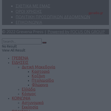
ΣΧΕΤΙΚΑ ΜΕ ΕΜΑΣ
ΟΡΟΙ ΧΡΗΣΗΣ
gpradio.gr
ΠΟΛΙΤΙΚΗ ΠΡΟΣΩΠΙΚΩΝ ΔΕΔΟΜΕΝΩΝ
ΕΠΙΚΟΙΝΩΝΙΑ
© 2022 Grevena Press |
Powered by FOCUS ON GROUP
No Result
View All Result
ΓΡΕΒΕΝΑ
ΕΙΔΗΣΕΙΣ
Δυτική Μακεδονία
Καστοριά
Κοζάνη
Πτολεμαΐδα
Φλώρινα
Ελλάδα
Κόσμος
ΚΟΙΝΩΝΙΑ
Αστυνομικά
Εκκλησία