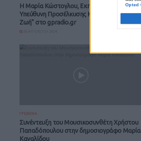
Opted 
Η Μαρία Κώστογλου, Εκπρόσωπος &
Υπεύθυνη Προσέλκυσης ΚΕΔΜΟΠ- “Χάρισε
Ζωή” στο gpradio.gr
28 ΑΥΓΟΎΣΤΟΥ 2024
ΓΡΕΒΕΝΑ
Συνέντευξη του Μουσικοσυνθέτη Χρήστου
Παπαδόπουλου στην δημοσιογράφο Μαρία
Καναλίδου