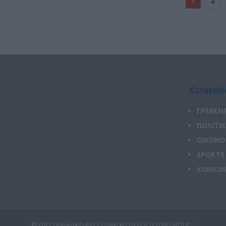
1
2
Κατηγορί
ΓΡΕΒΕΝ
ΠΟΛΙΤΙ
ΟΙΚΟΝΟ
SPORTS
ΚΟΙΝΩΝ
© 2022 Grevena Press |
Powered by FOCUS ON GROUP