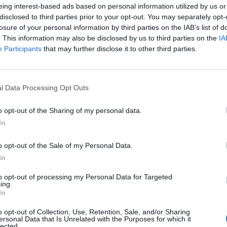
eing interest-based ads based on personal information utilized by us or
disclosed to third parties prior to your opt-out. You may separately opt-
losure of your personal information by third parties on the IAB’s list of
ΣΥΝΕΝΤΕΥΞΕΙΣ
. This information may also be disclosed by us to third parties on the
IA
Συνέντευξη του Στέλιου
Participants
that may further disclose it to other third parties.
Παπαλαμπρόπουλου στην Δημοσιογράφο
Μαρία Καναλίδου
l Data Processing Opt Outs
4 ΣΕΠΤΕΜΒΡΊΟΥ 2024
o opt-out of the Sharing of my personal data.
In
o opt-out of the Sale of my Personal Data.
In
to opt-out of processing my Personal Data for Targeted
ing.
In
o opt-out of Collection, Use, Retention, Sale, and/or Sharing
ersonal Data that Is Unrelated with the Purposes for which it
ΣΥΝΕΝΤΕΥΞΕΙΣ
lected.