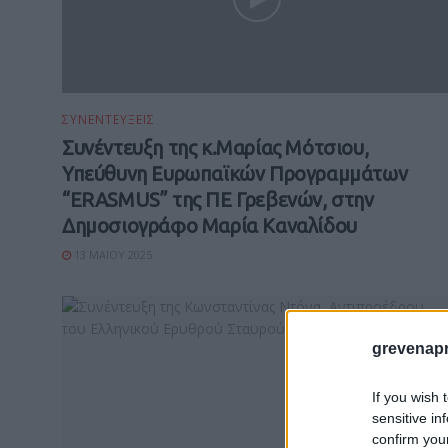
ΣΥΝΕΝΤΕΥΞΕΙΣ
Συνέντευξη της κ.Μαρίας Μότσιου,
Υπεύθυνη Ευρωπαϊκών Προγραμμάτων
“ERASMUS” της ΠΕ Γρεβενών, στην
Δημοσιογράφο Μαρία Καναλίδου
13 ΜΑΪ́ΟΥ 2025
grevenapr
If you wish 
sensitive in
confirm you