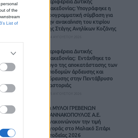
Περιφέρεια Δυτικής
 personal
Μακεδονίας: Υπογράφηκε η
out of the
προγραμματική σύμβαση για
 downstream
την ανακαίνιση του κτιρίου
B’s List of
της Στέγης Ανηλίκων Κοζάνης
4 ΑΥΓΟΎΣΤΟΥ 2026
Περιφέρεια Δυτικής
Μακεδονίας: Εντάχθηκε το
έργο της αποκατάστασης των
υποδομών άρδευσης και
ύδρευσης στην Πεντάβρυσο
Καστοριάς
5 ΑΥΓΟΎΣΤΟΥ 2026
Οι ΜΥΛΟΙ ΓΡΕΒΕΝΩΝ
ΓΙΑΝΝΑΚΟΠΟΥΛΟΣ Α.Ε.
ανακοινώνουν την τιμή
αγοράς στο Μαλακό Σιτάρι
εσοδείας 2026