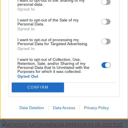
I want to opt-out of the Sharing of my
personal data.
Opted In
Οι ΜΥΛΟΙ ΓΡΕΒΕΝΩΝ ΓΙΑΝΝΑΚΟΠΟΥΛΟΣ Α.Ε.
ανακοινώνουν την τιμή αγοράς στο Μαλακό Σιτάρι
I want to opt-out of the Sale of my
Εορτολόγιο
εσοδείας 2026
Personal Data.
Opted In
30 Ιουλίου 2026
I want to opt-out of processing my
Personal Data for Targeted Advertising.
Αγγελίες
Opted In
Ολοκληρώνεται η ασφαλτόστρωση της οδού
I want to opt-out of Collection, Use,
Retention, Sale, and/or Sharing of my
Περιβόλι – Αβδέλλα
Personal Data that Is Unrelated with the
Κηδείες
Purposes for which it was collected.
6 Αυγούστου 2026
Opted Out
CONFIRM
Καιρός
Έναρξη εγγραφών στο Τμήμα Παραδοσιακών
Χορών με δωρεάν συμμετοχή
Data Deletion
Data Access
Privacy Policy
Φαρμακεία
0