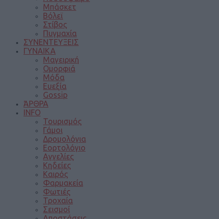
Μπάσκετ
Βόλεϊ
Στίβος
Πυγμαχία
ΣΥΝΕΝΤΕΥΞΕΙΣ
ΓΥΝΑΙΚΑ
Μαγειρική
Ομορφιά
Μόδα
Ευεξία
Gossip
ΆΡΘΡΑ
INFO
Τουρισμός
Γάμοι
Δρομολόγια
Εορτολόγιο
Αγγελίες
Κηδείες
Καιρός
Φαρμακεία
Φωτιές
Τροχαία
Σεισμοί
Αποστάσεις