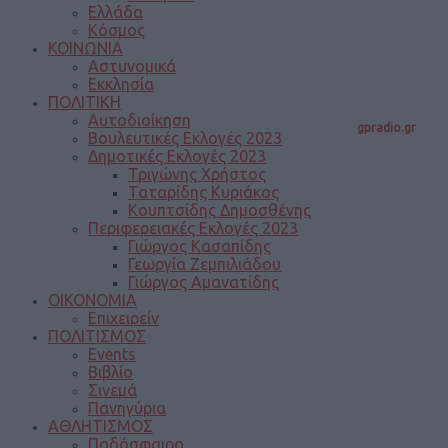
Ελλάδα
Κόσμος
ΚΟΙΝΩΝΙΑ
Αστυνομικά
Εκκλησία
ΠΟΛΙΤΙΚΗ
Αυτοδιοίκηση
gpradio.gr
Βουλευτικές Εκλογές 2023
Δημοτικές Εκλογές 2023
Τριγώνης Χρήστος
Ταταρίδης Κυριάκος
Κουπτσίδης Δημοσθένης
Περιφερειακές Εκλογές 2023
Γιώργος Κασαπίδης
Γεωργία Ζεμπιλιάδου
Γιώργος Αμανατίδης
ΟΙΚΟΝΟΜΙΑ
Επιχειρείν
ΠΟΛΙΤΙΣΜΟΣ
Events
Βιβλίο
Σινεμά
Πανηγύρια
ΑΘΛΗΤΙΣΜΟΣ
Ποδόσφαιρο