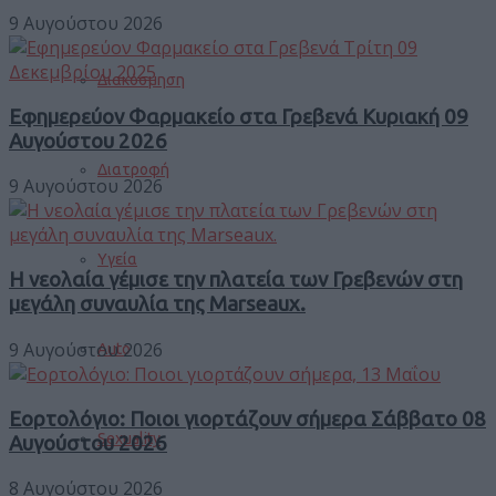
9 Αυγούστου 2026
Διακόσμηση
Εφημερεύον Φαρμακείο στα Γρεβενά Κυριακή 09
Αυγούστου 2026
Διατροφή
9 Αυγούστου 2026
Υγεία
Η νεολαία γέμισε την πλατεία των Γρεβενών στη
μεγάλη συναυλία της Marseaux.
9 Αυγούστου 2026
Auto
Εορτολόγιο: Ποιοι γιορτάζουν σήμερα Σάββατο 08
Sexuality
Αυγούστου 2026
8 Αυγούστου 2026