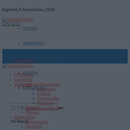
Κυριακή, 9 Αυγούστου, 2026
ΠΡΟΦΙΛ
ΔΙΑΦΗΜΙΣΗ
ΠΡΑΚΤΙΚΗ ΑΣΚΗΣΗ
ΓΡΕΒΕΝΑ
ΚΑΡΙΕΡΑ
ΓΡΕΒΕΝΑ
ΕΙΔΗΣΕΙΣ
ΕΙΔΗΣΕΙΣ
Δυτική Μακεδονία
ΕΠΙΚΟΙΝΩΝΙΑ
Καστοριά
Κοζάνη
Πτολεμαΐδα
Φλώρινα
Ελλάδα
Δυτική Μακεδονία
Κόσμος
ΚΟΙΝΩΝΙΑ
No Result
Αστυνομικά
Εκκλησία