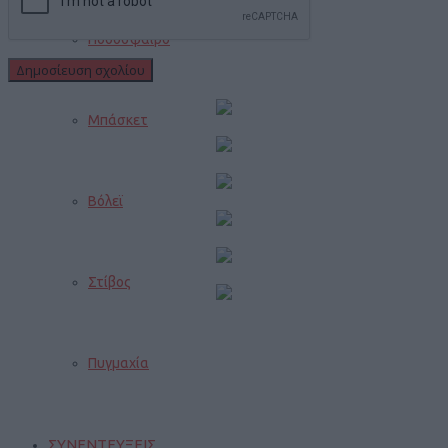
Ποδόσφαιρο
Μπάσκετ
Βόλεϊ
Στίβος
Πυγμαχία
ΣΥΝΕΝΤΕΥΞΕΙΣ