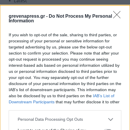
Latest
Gossip
grevenapress.gr -
Do Not Process My Personal
Information
ΆΡΘΡΑ
If you wish to opt-out of the sale, sharing to third parties, or
Περιφέρεια Δυτικής Μακεδονίας: Υπογράφηκε η
processing of your personal or sensitive information for
προγραμματική σύμβαση για την ανακαίνιση του
targeted advertising by us, please use the below opt-out
κτιρίου της Στέγης Ανηλίκων Κοζάνης
section to confirm your selection. Please note that after your
INFO
opt-out request is processed you may continue seeing
4 Αυγούστου 2026
interest-based ads based on personal information utilized by
us or personal information disclosed to third parties prior to
your opt-out. You may separately opt-out of the further
Περιφέρεια Δυτικής Μακεδονίας: Εντάχθηκε το
Τουρισμός
disclosure of your personal information by third parties on the
έργο της αποκατάστασης των υποδομών
IAB’s list of downstream participants. This information may
άρδευσης και ύδρευσης στην Πεντάβρυσο
also be disclosed by us to third parties on the
IAB’s List of
Καστοριάς
Downstream Participants
that may further disclose it to other
Γάμοι
third parties.
5 Αυγούστου 2026
Personal Data Processing Opt Outs
Δρομολόγια