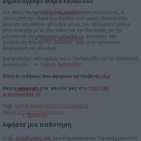
δημοσιογράφο Μαρία Καναλίδου
Ο κ. Νίκος Παναγιωτίδης ένας αυτοδίδακτος καλλιτέχνης, ο
Γιώργος Κασαπίδης
οποίος από την ηλικία των δώδεκα ετών μικρός βοσκός τότε,
ξεκίνησε να μαθαίνει φλογέρα, μόνος του. Εβδομήντα χρόνια
μετά συνεχίζει με το ίδιο πάθος και την ίδια αγάπη για την
μουσική και την εκπληκτική μελωδία της φλογέρας. Μια
Γεωργία Ζεμπιλιάδου
συνέντευξη που πρέπει ακούσετε γιατί είναι πραγματικά
διαφορετική και μελωδική.
Ευχαριστούμε από καρδιάς τον κ. Παναγιωτίδη για την εκπληκτική
συνέντευξη
Γιώργος Αμανατίδης
Όλες οι ειδήσεις που αφορούν τα Γρεβενά
εδω!
Κάντε εγγραφή στο κανάλι μας στο
YOUTUBE
ΟΙΚΟΝΟΜΙΑ
grevenapress tv
Tags:
ΜΑΡΙΑ ΚΑΝΑΛΙΔΟΥ
ΜΟΥΣΙΚΗ
ΝΙΚΟΣ
ΠΑΝΑΓΙΩΤΙΔΗΣ
ΣΥΝΕΝΤΕΥΞΗ
Επιχειρείν
Αφήστε μια απάντηση
Η ηλ. διεύθυνση σας δεν δημοσιεύεται.
Τα υποχρεωτικά
ΠΟΛΙΤΙΣΜΟΣ