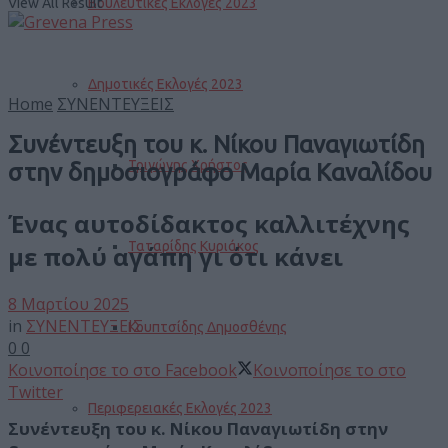
View All Result
Βουλευτικές Εκλογές 2023
Δημοτικές Εκλογές 2023
Home
ΣΥΝΕΝΤΕΥΞΕΙΣ
Συνέντευξη του κ. Νίκου Παναγιωτίδη
Τριγώνης Χρήστος
στην δημοσιογράφο Μαρία Καναλίδου
Ένας αυτοδίδακτος καλλιτέχνης
Ταταρίδης Κυριάκος
με πολύ αγάπη γι ότι κάνει
8 Μαρτίου 2025
in
ΣΥΝΕΝΤΕΥΞΕΙΣ
Κουπτσίδης Δημοσθένης
0
0
Κοινοποίησε το στο Facebook
Κοινοποίησε το στο
Twitter
Περιφερειακές Εκλογές 2023
Συνέντευξη του κ. Νίκου Παναγιωτίδη στην