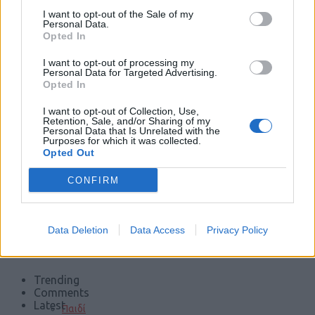
I want to opt-out of the Sale of my
Φωτιές
Personal Data.
Opted In
I want to opt-out of processing my
Personal Data for Targeted Advertising.
Τροχαία
Opted In
I want to opt-out of Collection, Use,
Retention, Sale, and/or Sharing of my
Personal Data that Is Unrelated with the
Σεισμοί
Purposes for which it was collected.
Opted Out
CONFIRM
Αποστάσεις
Data Deletion
Data Access
Privacy Policy
ΠΕΡΙΣΣΟΤΕΡΑ
Trending
Comments
Latest
Παιδί