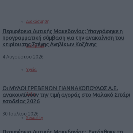
Διακόσμηση
Περιφέρεια Δυτικής Μακεδονίας: Υπογράφηκε η
προγραμματική σύμβαση για την ανακαίνιση του
κτιρίου της Στέγης Ανηλίκων Κοζάνης
Διατροφή
4 Αυγούστου 2026
Υγεία
Οι ΜΥΛΟΙ ΓΡΕΒΕΝΩΝ ΓΙΑΝΝΑΚΟΠΟΥΛΟΣ Α.Ε.
Auto
ανακοινώνουν την τιμή αγοράς στο Μαλακό Σιτάρι
εσοδείας 2026
30 Ιουλίου 2026
Sexuality
Περιφέρεια Δυτικής Μακεδονίας: Εντάχθηκε το