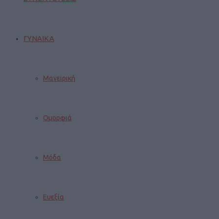
ΓΥΝΑΙΚΑ
Μαγειρική
Ομορφιά
Μόδα
Ευεξία