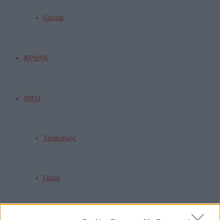
Gossip
ΆΡΘΡΑ
INFO
Τουρισμός
Γάμοι
Δρομολόγια