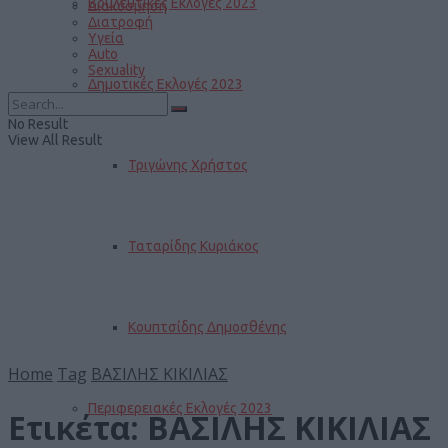
Βουλευτικές Εκλογές 2023
Διακόσμηση
Διατροφή
Υγεία
Auto
Sexuality
Δημοτικές Εκλογές 2023
No Result
View All Result
Τριγώνης Χρήστος
Ταταρίδης Κυριάκος
Κουπτσίδης Δημοσθένης
Home
Tag
ΒΑΣΙΛΗΣ ΚΙΚΙΛΙΑΣ
Περιφερειακές Εκλογές 2023
Ετικέτα:
ΒΑΣΙΛΗΣ ΚΙΚΙΛΙΑΣ