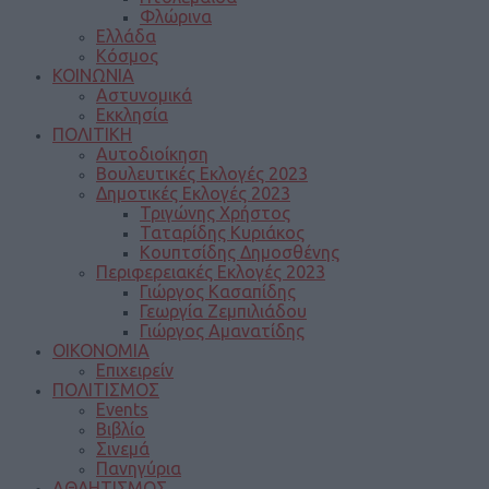
Φλώρινα
Ελλάδα
Κόσμος
ΚΟΙΝΩΝΙΑ
Αστυνομικά
Εκκλησία
ΠΟΛΙΤΙΚΗ
Αυτοδιοίκηση
Βουλευτικές Εκλογές 2023
Δημοτικές Εκλογές 2023
Τριγώνης Χρήστος
Ταταρίδης Κυριάκος
Κουπτσίδης Δημοσθένης
Περιφερειακές Εκλογές 2023
Γιώργος Κασαπίδης
Γεωργία Ζεμπιλιάδου
Γιώργος Αμανατίδης
ΟΙΚΟΝΟΜΙΑ
Επιχειρείν
ΠΟΛΙΤΙΣΜΟΣ
Events
Βιβλίο
Σινεμά
Πανηγύρια
ΑΘΛΗΤΙΣΜΟΣ