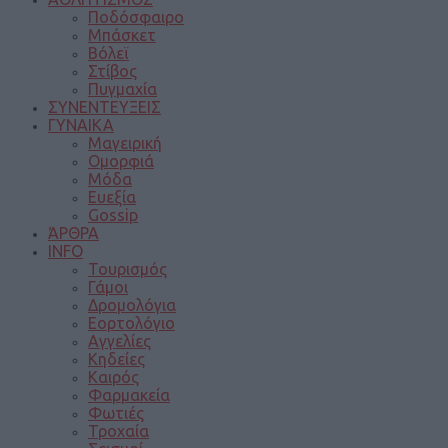
Ποδόσφαιρο
Μπάσκετ
Βόλεϊ
Στίβος
Πυγμαχία
ΣΥΝΕΝΤΕΥΞΕΙΣ
ΓΥΝΑΙΚΑ
Μαγειρική
Ομορφιά
Μόδα
Ευεξία
Gossip
ΆΡΘΡΑ
INFO
Τουρισμός
Γάμοι
Δρομολόγια
Εορτολόγιο
Αγγελίες
Κηδείες
Καιρός
Φαρμακεία
Φωτιές
Τροχαία