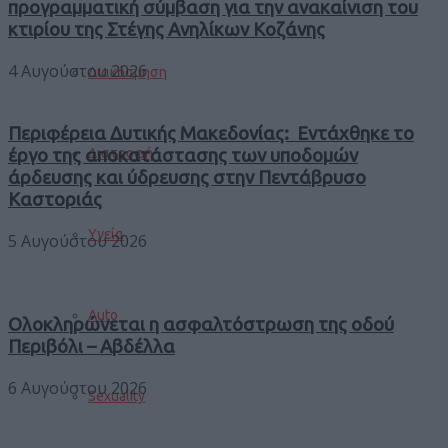
προγραμματική σύμβαση για την ανακαίνιση του
κτιρίου της Στέγης Ανηλίκων Κοζάνης
4 Αυγούστου 2026
Διακόσμηση
Περιφέρεια Δυτικής Μακεδονίας: Εντάχθηκε το
έργο της αποκατάστασης των υποδομών
Διατροφή
άρδευσης και ύδρευσης στην Πεντάβρυσο
Καστοριάς
Υγεία
5 Αυγούστου 2026
Auto
Ολοκληρώνεται η ασφαλτόστρωση της οδού
Περιβόλι – Αβδέλλα
6 Αυγούστου 2026
Sexuality