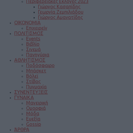
Περιφερειακές Εκλογές 2023
Γιώργος Κασαπίδης
Γεωργία Ζεμπιλιάδου
Γιώργος Αμανατίδης
ΟΙΚΟΝΟΜΙΑ
Επιχειρείν
ΠΟΛΙΤΙΣΜΟΣ
Events
Βιβλίο
Σινεμά
Πανηγύρια
ΑΘΛΗΤΙΣΜΟΣ
Ποδόσφαιρο
Μπάσκετ
Βόλεϊ
Στίβος
Πυγμαχία
ΣΥΝΕΝΤΕΥΞΕΙΣ
ΓΥΝΑΙΚΑ
Μαγειρική
Ομορφιά
Μόδα
Ευεξία
Gossip
ΆΡΘΡΑ