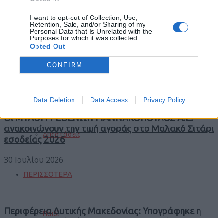
Φωτιές
I want to opt-out of Collection, Use,
Retention, Sale, and/or Sharing of my
Personal Data that Is Unrelated with the
Purposes for which it was collected.
Trending
Opted Out
Comments
Τροχαία
Latest
CONFIRM
Σεισμοί
Data Deletion
Data Access
Privacy Policy
Οι ΜΥΛΟΙ ΓΡΕΒΕΝΩΝ ΓΙΑΝΝΑΚΟΠΟΥΛΟΣ Α.Ε.
ανακοινώνουν την τιμή αγοράς στο Μαλακό Σιτάρι
Αποστάσεις
εσοδείας 2026
30 Ιουλίου 2026
ΠΕΡΙΣΣΟΤΕΡΑ
Περιφέρεια Δυτικής Μακεδονίας: Υπογράφηκε η
Παιδί