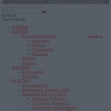
© 2022 Grevena Press |
Powered by FOCUS ON GROUP
No Result
View All Result
ΓΡΕΒΕΝΑ
ΕΙΔΗΣΕΙΣ
Δυτική Μακεδονία
gpradio.gr
Καστοριά
Κοζάνη
Πτολεμαΐδα
Φλώρινα
Ελλάδα
Κόσμος
ΚΟΙΝΩΝΙΑ
Αστυνομικά
Εκκλησία
ΠΟΛΙΤΙΚΗ
Αυτοδιοίκηση
Βουλευτικές Εκλογές 2023
Δημοτικές Εκλογές 2023
Τριγώνης Χρήστος
Ταταρίδης Κυριάκος
Κουπτσίδης Δημοσθένης