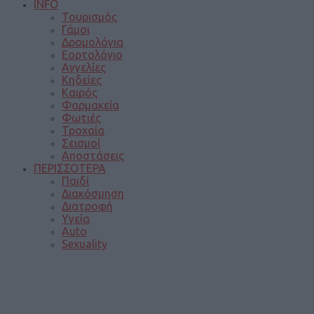
INFO
Τουρισμός
Γάμοι
Δρομολόγια
Εορτολόγιο
Αγγελίες
Κηδείες
Καιρός
Φαρμακεία
Φωτιές
Τροχαία
Σεισμοί
Αποστάσεις
ΠΕΡΙΣΣΟΤΕΡΑ
Παιδί
Διακόσμηση
Διατροφή
Υγεία
Auto
Sexuality