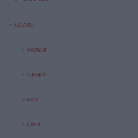
ΓΥΝΑΙΚΑ
Μαγειρική
Ομορφιά
Μόδα
Ευεξία