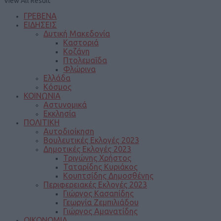
View All Result
ΓΡΕΒΕΝΑ
ΕΙΔΗΣΕΙΣ
Δυτική Μακεδονία
Καστοριά
Κοζάνη
Πτολεμαΐδα
Φλώρινα
Ελλάδα
Κόσμος
ΚΟΙΝΩΝΙΑ
Αστυνομικά
Εκκλησία
ΠΟΛΙΤΙΚΗ
Αυτοδιοίκηση
Βουλευτικές Εκλογές 2023
Δημοτικές Εκλογές 2023
Τριγώνης Χρήστος
Ταταρίδης Κυριάκος
Κουπτσίδης Δημοσθένης
Περιφερειακές Εκλογές 2023
Γιώργος Κασαπίδης
Γεωργία Ζεμπιλιάδου
Γιώργος Αμανατίδης
ΟΙΚΟΝΟΜΙΑ