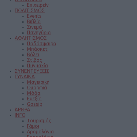
Επιχειρείν
ΠΟΛΙΤΙΣΜΟΣ
Events
Βιβλίο
Σινεμά
Πανηγύρια
ΑΘΛΗΤΙΣΜΟΣ
Ποδόσφαιρο
Μπάσκετ
Βόλεϊ
Στίβος
Πυγμαχία
ΣΥΝΕΝΤΕΥΞΕΙΣ
ΓΥΝΑΙΚΑ
Μαγειρική
Ομορφιά
Μόδα
Ευεξία
Gossip
ΆΡΘΡΑ
INFO
Τουρισμός
Γάμοι
Δρομολόγια
Εορτολόγιο