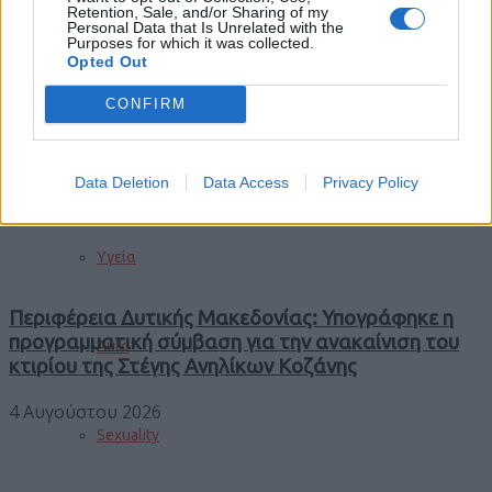
Retention, Sale, and/or Sharing of my
Personal Data that Is Unrelated with the
Purposes for which it was collected.
Opted Out
Οι ΜΥΛΟΙ ΓΡΕΒΕΝΩΝ ΓΙΑΝΝΑΚΟΠΟΥΛΟΣ Α.Ε.
Διακόσμηση
ανακοινώνουν την τιμή αγοράς στο Μαλακό Σιτάρι
CONFIRM
εσοδείας 2026
Διατροφή
30 Ιουλίου 2026
Data Deletion
Data Access
Privacy Policy
Υγεία
Περιφέρεια Δυτικής Μακεδονίας: Υπογράφηκε η
προγραμματική σύμβαση για την ανακαίνιση του
Auto
κτιρίου της Στέγης Ανηλίκων Κοζάνης
4 Αυγούστου 2026
Sexuality