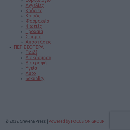
Αγγελίες
Κηδείες
Καιρός
Φαρμακεία
Φωτιές
Τροχαία
Σεισμοί
Αποστάσεις
ΠΕΡΙΣΣΟΤΕΡΑ
Παιδί
Διακόσμηση
Διατροφή
Υγεία
Auto
Sexuality
© 2022 Grevena Press |
Powered by FOCUS ON GROUP