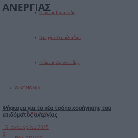
ΑΝΕΡΓΙΑΣ
Γιώργος Κασαπίδης
Γεωργία Ζεμπιλιάδου
Γιώργος Αμανατίδης
ΟΙΚΟΝΟΜΙΑ
Ψήφισμα για το νέο τρόπο χορήγησης του
Επιχειρείν
επιδόματος ανεργίας
15 Ιανουαρίου 2025
0
ΠΟΛΙΤΙΣΜΟΣ