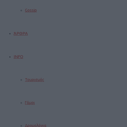
Gossip
ΆΡΘΡΑ
INFO
Τουρισμός
Γάμοι
Δρομολόγια