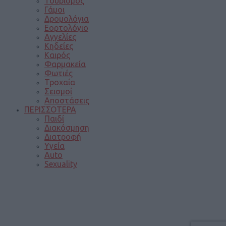
Τουρισμός
Γάμοι
Δρομολόγια
Εορτολόγιο
Αγγελίες
Κηδείες
Καιρός
Φαρμακεία
Φωτιές
Τροχαία
Σεισμοί
Αποστάσεις
ΠΕΡΙΣΣΟΤΕΡΑ
Παιδί
Διακόσμηση
Διατροφή
Υγεία
Auto
Sexuality