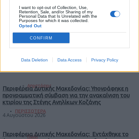
I want to opt-out of Collection, Use,
Φωτιές
Retention, Sale, and/or Sharing of my
Personal Data that Is Unrelated with the
Purposes for which it was collected.
Opted Out
Τροχαία
CONFIRM
Trending
Comments
Latest
Data Deletion
Data Access
Privacy Policy
Σεισμοί
Αποστάσεις
Περιφέρεια Δυτικής Μακεδονίας: Υπογράφηκε η
προγραμματική σύμβαση για την ανακαίνιση του
κτιρίου της Στέγης Ανηλίκων Κοζάνης
ΠΕΡΙΣΣΟΤΕΡΑ
4 Αυγούστου 2026
Περιφέρεια Δυτικής Μακεδονίας: Εντάχθηκε το
Παιδί