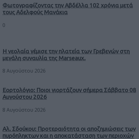
Φωτογραφίζοντας την Αβδέλλα 102 χρόνια μετά
τους Αδελφούς Μανάκια
0
Η νεολαία γέμισε την πλατεία των Γρεβενών στη
μεγάλη συναυλία της Marseaux.
8 Αυγούστου 2026
Εορτολόγιο: Ποιοι γιορτάζουν σήμερα Σάββατο 08
Αυγούστου 2026
8 Αυγούστου 2026
Αλ. Σδούκου: Προτεραιότητα οι αποζημιώσεις των
πυρόπληκτων και η αποκατάσταση των περιοχών