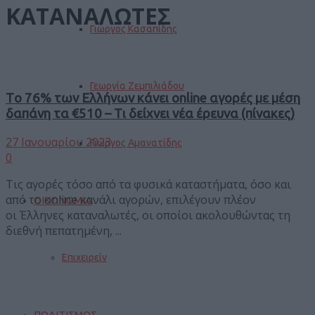
ΚΑΤΑΝΑΛΩΤΕΣ
Γιώργος Κασαπίδης
Γεωργία Ζεμπιλιάδου
Tο 76% των Ελλήνων κάνει οnline αγορές με μέση
δαπάνη τα €510 – Tι δείχνει νέα έρευνα (πίνακες)
27 Ιανουαρίου 2023
Γιώργος Αμανατίδης
0
Τις αγορές τόσο από τα φυσικά καταστήματα, όσο και
από το online κανάλι αγορών, επιλέγουν πλέον
ΟΙΚΟΝΟΜΙΑ
οι Έλληνες καταναλωτές, οι οποίοι ακολουθώντας τη
διεθνή πεπατημένη, ...
Επιχειρείν
ΠΟΛΙΤΙΣΜΟΣ