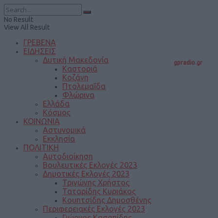
No Result
View All Result
ΓΡΕΒΕΝΑ
ΕΙΔΗΣΕΙΣ
Δυτική Μακεδονία
gpradio.gr
Καστοριά
Κοζάνη
Πτολεμαΐδα
Φλώρινα
Ελλάδα
Κόσμος
ΚΟΙΝΩΝΙΑ
Αστυνομικά
Εκκλησία
ΠΟΛΙΤΙΚΗ
Αυτοδιοίκηση
Βουλευτικές Εκλογές 2023
Δημοτικές Εκλογές 2023
Τριγώνης Χρήστος
Ταταρίδης Κυριάκος
Κουπτσίδης Δημοσθένης
Περιφερειακές Εκλογές 2023
Γιώργος Κασαπίδης