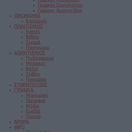
Γεωργία Ζεμπιλιάδου
Γιώργος Αμανατίδης
ΟΙΚΟΝΟΜΙΑ
Επιχειρείν
ΠΟΛΙΤΙΣΜΟΣ
Events
Βιβλίο
Σινεμά
Πανηγύρια
ΑΘΛΗΤΙΣΜΟΣ
Ποδόσφαιρο
Μπάσκετ
Βόλεϊ
Στίβος
Πυγμαχία
ΣΥΝΕΝΤΕΥΞΕΙΣ
ΓΥΝΑΙΚΑ
Μαγειρική
Ομορφιά
Μόδα
Ευεξία
Gossip
ΆΡΘΡΑ
INFO