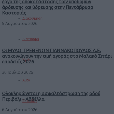
έργο της αποκατάστασης των υποδομών
άρδευσης και ύδρευσης στην Πεντάβρυσο
Καστοριάς
Διακόσμηση
5 Αυγούστου 2026
Διατροφή
Οι ΜΥΛΟΙ ΓΡΕΒΕΝΩΝ ΓΙΑΝΝΑΚΟΠΟΥΛΟΣ Α.Ε.
ανακοινώνουν την τιμή αγοράς στο Μαλακό Σιτάρι
Υγεία
εσοδείας 2026
30 Ιουλίου 2026
Auto
Ολοκληρώνεται η ασφαλτόστρωση της οδού
Περιβόλι – Αβδέλλα
Sexuality
6 Αυγούστου 2026