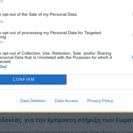
In
o opt-out of the Sale of my Personal Data.
In
to opt-out of processing my Personal Data for Targeted
ing.
In
o opt-out of Collection, Use, Retention, Sale, and/or Sharing
ersonal Data that Is Unrelated with the Purposes for which it
lected.
Out
CONFIRM
Data Deletion
Data Access
Privacy Policy
ter
κεδονίας
για την έμπρακτη στήριξη των Σωμ
 συνάντηση του Περιφερειάρχη Δυτικής Μακεδονίας Γιώργ