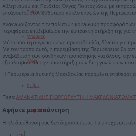
Αθλητισμού και Παιδείας Όλγας Πουταχίδου, με εκπροσώ
εντάσσεται στον ευρύτερο κύκλο επαφών της Περιφερεια
Ποδόσφαιρο
Αναγνωρίζοντας την πολύτιμη κοινωνική προσφορά των α
περιφέρεια επιβεβαίωσε την έμπρακτη στήριξή της για τ
Μπάσκετ
Μέσα από τη συγκεκριμένη πρωτοβουλία, δίνεται για πρώτ
Με τον τρόπο αυτό, η παρέμβαση της Περιφέρειας θα αντ
αναβάθμιση των συνθηκών προπόνησης για όλους, την ε
Βόλεϊ
εξοπλισμού και την υποστήριξη των διοργανώσεων που π
Η Περιφέρεια Δυτικής Μακεδονίας παραμένει σταθερός αρω
Στίβος
Tags:
ΑΜΑΝΑΤΙΔΗΣ ΓΙΩΡΓΟΣ
ΔΥΤΙΚΗ ΜΑΚΕΔΟΝΙΑ
ΣΩΜΑΤ
Αφήστε μια απάντηση
Πυγμαχία
Η ηλ. διεύθυνση σας δεν δημοσιεύεται.
Τα υποχρεωτικά 
ΣΥΝΕΝΤΕΥΞΕΙΣ