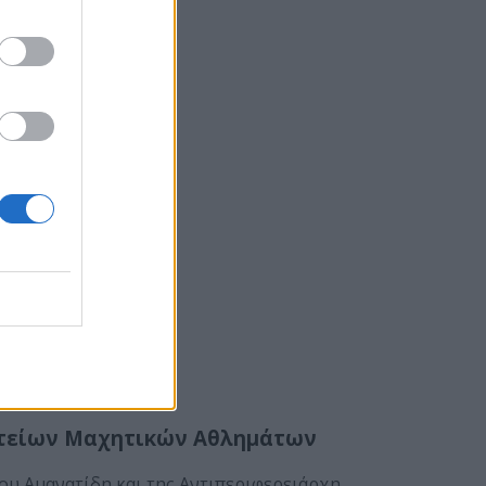
ατείων Μαχητικών Αθλημάτων
ου Αμανατίδη και της Αντιπεριφερειάρχη