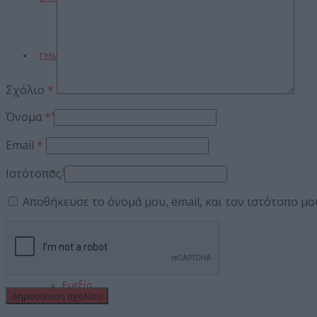
ΓΥΝΑΙΚΑ
Σχόλιο
*
Μαγειρική
Όνομα
*
Email
*
Ομορφιά
Ιστότοπος
Αποθήκευσε το όνομά μου, email, και τον ιστότοπο μ
Μόδα
Ευεξία