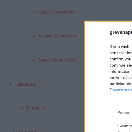
Γιώργος Κασαπίδης
grevenapr
Γεωργία Ζεμπιλιάδου
If you wish 
sensitive in
confirm you
Γιώργος Αμανατίδης
continue se
information 
further disc
participants
ΟΙΚΟΝΟΜΙΑ
Downstream 
Επιχειρείν
Persona
I want t