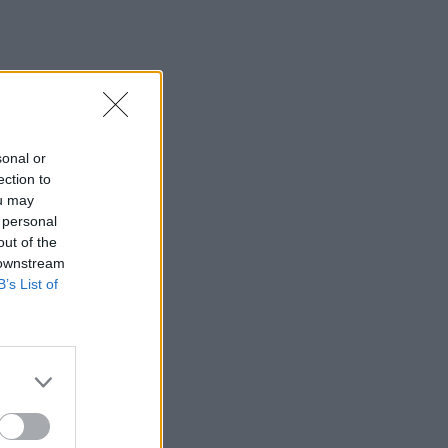
sonal or
ection to
ou may
 personal
out of the
 downstream
B’s List of