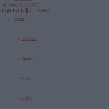
10 Δεκεμβρίου 2025
Page 1 of 10
1
2
…
10
Next
ΓΥΝΑΙΚΑ
Μαγειρική
Ομορφιά
Μόδα
Ευεξία