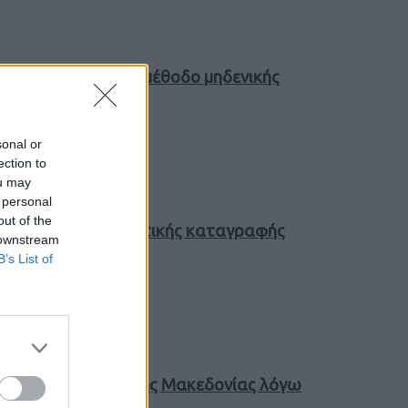
νεφρεκτομή με τη μέθοδο μηδενικής
sonal or
ection to
ou may
 personal
out of the
όσχημα της αναγκαστικής καταγραφής
 downstream
B’s List of
 Περιφέρεια Δυτικής Μακεδονίας λόγω