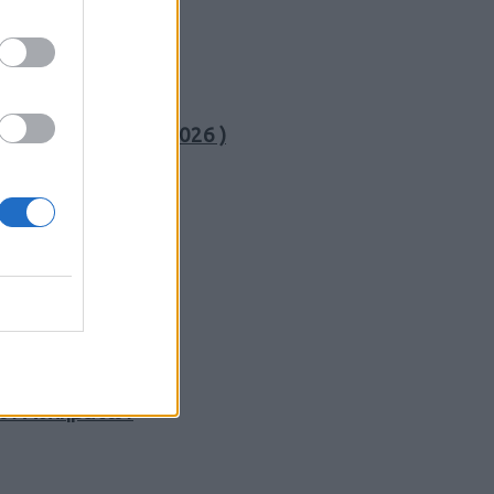
 Μακεδονίας (3η/2026 )
 ζώσης
κών Αθλημάτων