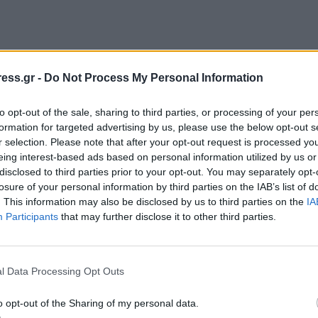
στο Μαμάτσειο και στη Δυτική Μακεδονία – Μερική 
ess.gr -
Do Not Process My Personal Information
to opt-out of the sale, sharing to third parties, or processing of your per
formation for targeted advertising by us, please use the below opt-out s
r selection. Please note that after your opt-out request is processed y
eing interest-based ads based on personal information utilized by us or
disclosed to third parties prior to your opt-out. You may separately opt-
ταν σε τηλεφωνικές απάτες στη Φλώρινα, με το πρ
losure of your personal information by third parties on the IAB’s list of
. This information may also be disclosed by us to third parties on the
IA
Participants
that may further disclose it to other third parties.
l Data Processing Opt Outs
ή Ενότητα. Οριοθέτηση Απαγορευμένων Ζωνών στην
o opt-out of the Sharing of my personal data.
αστικών