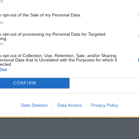
In
o opt-out of the Sale of my Personal Data.
In
to opt-out of processing my Personal Data for Targeted
πιτροπής Ένταξης και Απένταξης Έργων ΕΑΠ Δυτικής
ing.
In
o opt-out of Collection, Use, Retention, Sale, and/or Sharing
ersonal Data that Is Unrelated with the Purposes for which it
lected.
Out
Επιτροπής της Περιφέρειας Δυτικής Μακεδονίας δια
CONFIRM
Data Deletion
Data Access
Privacy Policy
ς για την έμπρακτη στήριξη των Σωματείων Μαχητι