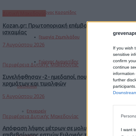
Δυτική Μακεδονία
Γιώργος Κασαπίδης
Kozan.gr: Πρωτοποριακή επέμβαση για πρώτη φορά 
ισχαιμίας
grevenapr
Γεωργία Ζεμπιλιάδου
7 Αυγούστου 2026
If you wish 
sensitive in
confirm you
Γιώργος Αμανατίδης
Περιφέρεια Δυτικής Μακεδονίας
continue se
information 
Συνελήφθησαν -2- ημεδαποί, που δραστηριοποιούν
further disc
χρημάτων και τιμαλφών
participants
ΟΙΚΟΝΟΜΙΑ
Downstream 
5 Αυγούστου 2026
Επιχειρείν
Περιφέρεια Δυτικής Μακεδονίας
Persona
Απόφαση λήψης μέτρων σε μολυσμένη Περιφερειακ
I want t
επιβεβαίωσης εστιών Ευλογιάς των μικρών μηρυκ