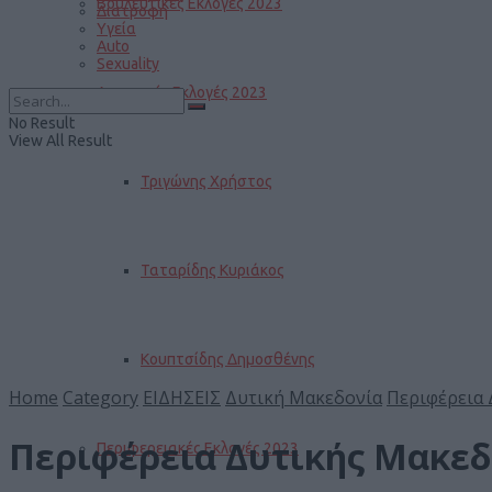
Βουλευτικές Εκλογές 2023
Διατροφή
Υγεία
Auto
Sexuality
Δημοτικές Εκλογές 2023
No Result
View All Result
Τριγώνης Χρήστος
Ταταρίδης Κυριάκος
Κουπτσίδης Δημοσθένης
Home
Category
ΕΙΔΗΣΕΙΣ
Δυτική Μακεδονία
Περιφέρεια 
Περιφέρεια Δυτικής Μακεδ
Περιφερειακές Εκλογές 2023