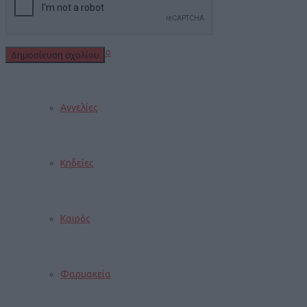
Εορτολόγιο
Αγγελίες
Κηδείες
Καιρός
Φαρμακεία