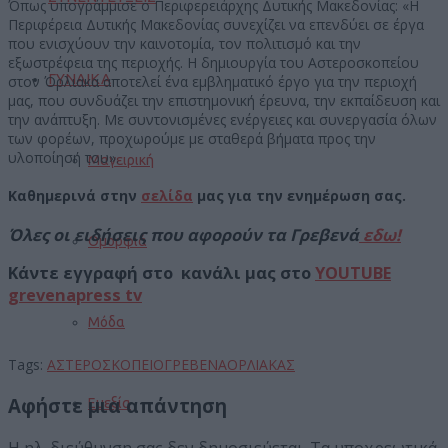
Όπως υπογράμμισε ο Περιφερειάρχης Δυτικής Μακεδονίας: «Η
Περιφέρεια Δυτικής Μακεδονίας συνεχίζει να επενδύει σε έργα
που ενισχύουν την καινοτομία, τον πολιτισμό και την
εξωστρέφεια της περιοχής. Η δημιουργία του Αστεροσκοπείου
ΓΥΝΑΙΚΑ
στον Όρλιακα αποτελεί ένα εμβληματικό έργο για την περιοχή
μας, που συνδυάζει την επιστημονική έρευνα, την εκπαίδευση και
την ανάπτυξη. Με συντονισμένες ενέργειες και συνεργασία όλων
των φορέων, προχωρούμε με σταθερά βήματα προς την
υλοποίησή του».
Μαγειρική
Καθημερινά στην
σελίδα
μας για την ενημέρωση σας.
Όλες οι ειδήσεις που αφορούν τα Γρεβενά
εδω!
Ομορφιά
Κάντε εγγραφή στο κανάλι μας στο
YOUTUBE
grevenapress tv
Μόδα
Tags:
ΑΣΤΕΡΟΣΚΟΠΕΙΟ
ΓΡΕΒΕΝΑ
ΟΡΛΙΑΚΑΣ
Αφήστε μια απάντηση
Ευεξία
Η ηλ. διεύθυνση σας δεν δημοσιεύεται.
Τα υποχρεωτικά