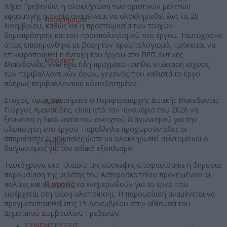
Δήμο Γρεβενών, η ολοκλήρωση των οριστικών μελετών
εφαρμογής η οποία αναμένεται να ολοκληρωθεί έως τις 20
Ποδόσφαιρο
Νοεμβρίου, καθώς και η προετοιμασία των τευχών
δημοπράτησης και του προϋπολογισμού του έργου. Ταυτόχρονα
όπως επισημάνθηκε με βάση τον προϋπολογισμό, πρόκειται να
επικαιροποιηθεί η ένταξη του έργου στο ΠΕΠ Δυτικής
Μπάσκετ
Μακεδονίας, ενώ έχει ήδη πραγματοποιηθεί επέκταση ισχύος
των περιβαλλοντικών όρων, γεγονός που καθιστά το έργο
πλήρως περιβαλλοντικά αδειοδοτημένο.
Στόχος, όπως επεσήμανε ο Περιφερειάρχης Δυτικής Μακεδονίας
Βόλεϊ
Γιώργος Αμανατίδης, είναι από τον Ιανουάριο του 2026 να
ξεκινήσει η διαδικασία του ανοιχτού διαγωνισμού για την
υλοποίηση του έργου. Παράλληλα προχωρούν όλες οι
απαραίτητες διαδικασίες ώστε να ολοκληρωθεί σύντομα και ο
Στίβος
διαγωνισμός για τον ειδικό εξοπλισμό.
Ταυτόχρονα στο πλαίσιο της σύσκεψης αποφασίστηκε η δημόσια
παρουσίαση της μελέτης του Αστεροσκοπείου προκειμένου οι
πολίτες και οι φορείς να ενημερωθούν για το έργο που
Πυγμαχία
εισέρχεται στη φάση υλοποίησης. Η παρουσίαση αναμένεται να
πραγματοποιηθεί στις 19 Δεκεμβρίου στην αίθουσα του
Δημοτικού Συμβουλίου Γρεβενών,
ΣΥΝΕΝΤΕΥΞΕΙΣ