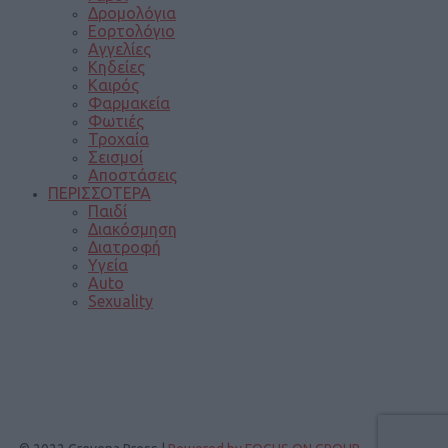
Δρομολόγια
Εορτολόγιο
Αγγελίες
Κηδείες
Καιρός
Φαρμακεία
Φωτιές
Τροχαία
Σεισμοί
Αποστάσεις
ΠΕΡΙΣΣΟΤΕΡΑ
Παιδί
Διακόσμηση
Διατροφή
Υγεία
Auto
Sexuality