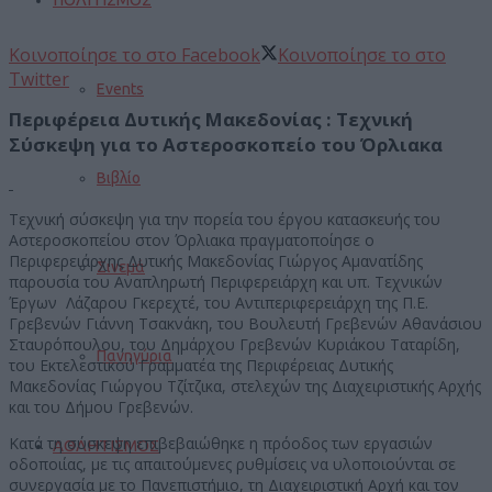
Κοινοποίησε το στο Facebook
Κοινοποίησε το στο
Twitter
Events
Περιφέρεια Δυτικής Μακεδονίας :
Τεχνική
Σύσκεψη για το Αστεροσκοπείο του Όρλιακα
Βιβλίο
Τεχνική σύσκεψη για την πορεία του έργου κατασκευής του
Αστεροσκοπείου στον Όρλιακα πραγματοποίησε ο
Περιφερειάρχης Δυτικής Μακεδονίας Γιώργος Αμανατίδης
Σινεμά
παρουσία του Αναπληρωτή Περιφερειάρχη και υπ. Τεχνικών
Έργων Λάζαρου Γκερεχτέ, του Αντιπεριφερειάρχη της Π.Ε.
Γρεβενών Γιάννη Τσακνάκη, του Βουλευτή Γρεβενών Αθανάσιου
Σταυρόπουλου, του Δημάρχου Γρεβενών Κυριάκου Ταταρίδη,
Πανηγύρια
του Εκτελεστικού Γραμματέα της Περιφέρειας Δυτικής
Μακεδονίας Γιώργου Τζίτζικα, στελεχών της Διαχειριστικής Αρχής
και του Δήμου Γρεβενών.
Κατά τη σύσκεψη επιβεβαιώθηκε η πρόοδος των εργασιών
ΑΘΛΗΤΙΣΜΟΣ
οδοποιίας, με τις απαιτούμενες ρυθμίσεις να υλοποιούνται σε
συνεργασία με το Πανεπιστήμιο, τη Διαχειριστική Αρχή και τον