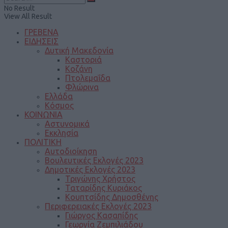
No Result
View All Result
ΓΡΕΒΕΝΑ
ΕΙΔΗΣΕΙΣ
Δυτική Μακεδονία
Καστοριά
Κοζάνη
Πτολεμαΐδα
Φλώρινα
Ελλάδα
Κόσμος
ΚΟΙΝΩΝΙΑ
Αστυνομικά
Εκκλησία
ΠΟΛΙΤΙΚΗ
Αυτοδιοίκηση
Βουλευτικές Εκλογές 2023
Δημοτικές Εκλογές 2023
Τριγώνης Χρήστος
Ταταρίδης Κυριάκος
Κουπτσίδης Δημοσθένης
Περιφερειακές Εκλογές 2023
Γιώργος Κασαπίδης
Γεωργία Ζεμπιλιάδου