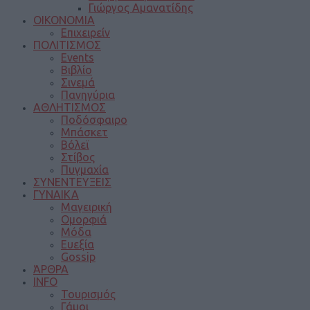
Γιώργος Αμανατίδης
ΟΙΚΟΝΟΜΙΑ
Επιχειρείν
ΠΟΛΙΤΙΣΜΟΣ
Events
Βιβλίο
Σινεμά
Πανηγύρια
ΑΘΛΗΤΙΣΜΟΣ
Ποδόσφαιρο
Μπάσκετ
Βόλεϊ
Στίβος
Πυγμαχία
ΣΥΝΕΝΤΕΥΞΕΙΣ
ΓΥΝΑΙΚΑ
Μαγειρική
Ομορφιά
Μόδα
Ευεξία
Gossip
ΆΡΘΡΑ
INFO
Τουρισμός
Γάμοι