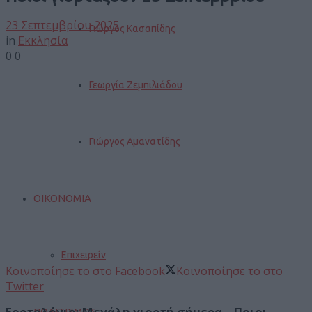
23 Σεπτεμβρίου 2025
Γιώργος Κασαπίδης
in
Εκκλησία
0
0
Γεωργία Ζεμπιλιάδου
Γιώργος Αμανατίδης
ΟΙΚΟΝΟΜΙΑ
Επιχειρείν
Κοινοποίησε το στο Facebook
Κοινοποίησε το στο
Twitter
Εορτολόγιο: Μεγάλη γιορτή σήμερα – Ποιοι
ΠΟΛΙΤΙΣΜΟΣ