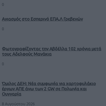
0
Αγιασμός στο Εσπερινό ΕΠΑ.Λ Γρεβενών
0
Φωτογραφίζοντας την Αβδέλλα 102 χρόνια μετά
τους Αδελφούς Μανάκια
0
Όμιλος ΔΕΗ: Νέα συμφωνία για χαρτοφυλάκιο
έργων ΑΠΕ άνω των 2 GW σε Πολωνία και
Ουγγαρία
8 Αυγούστου 2026