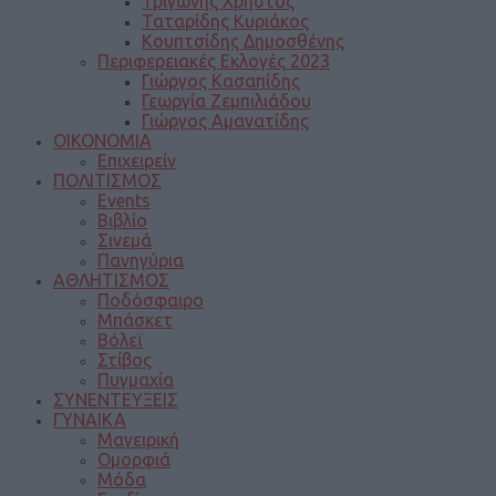
Τριγώνης Χρήστος
Ταταρίδης Κυριάκος
Κουπτσίδης Δημοσθένης
Περιφερειακές Εκλογές 2023
Γιώργος Κασαπίδης
Γεωργία Ζεμπιλιάδου
Γιώργος Αμανατίδης
ΟΙΚΟΝΟΜΙΑ
Επιχειρείν
ΠΟΛΙΤΙΣΜΟΣ
Events
Βιβλίο
Σινεμά
Πανηγύρια
ΑΘΛΗΤΙΣΜΟΣ
Ποδόσφαιρο
Μπάσκετ
Βόλεϊ
Στίβος
Πυγμαχία
ΣΥΝΕΝΤΕΥΞΕΙΣ
ΓΥΝΑΙΚΑ
Μαγειρική
Ομορφιά
Μόδα