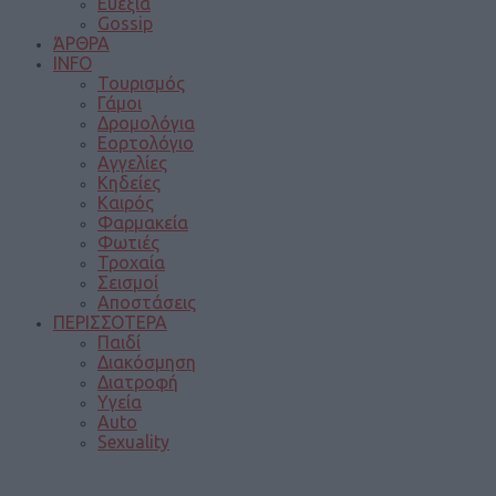
Ευεξία
Gossip
ΆΡΘΡΑ
INFO
Τουρισμός
Γάμοι
Δρομολόγια
Εορτολόγιο
Αγγελίες
Κηδείες
Καιρός
Φαρμακεία
Φωτιές
Τροχαία
Σεισμοί
Αποστάσεις
ΠΕΡΙΣΣΟΤΕΡΑ
Παιδί
Διακόσμηση
Διατροφή
Υγεία
Auto
Sexuality