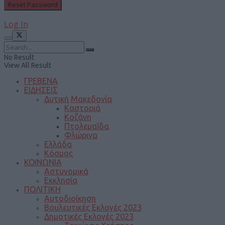
Log In
No Result
View All Result
ΓΡΕΒΕΝΑ
ΕΙΔΗΣΕΙΣ
Δυτική Μακεδονία
Καστοριά
Κοζάνη
Πτολεμαΐδα
Φλώρινα
Ελλάδα
Κόσμος
ΚΟΙΝΩΝΙΑ
Αστυνομικά
Εκκλησία
ΠΟΛΙΤΙΚΗ
Αυτοδιοίκηση
Βουλευτικές Εκλογές 2023
Δημοτικές Εκλογές 2023