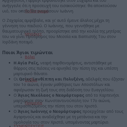
Αρχάγγελος Γαβριήλ εμφανίστηκε στον Ζαχαρία και του
ανήγγειλε ότι η προσευχή του εισακούστηκε: θα αποκτούσαν
υιό, τον οποίο θα ονομάσουν Ιωάννη.
Ποδόσφαιρο
Ο Ζαχαρίας αμφέβαλε, και γι’ αυτό έμεινε άλαλος μέχρι τη
γέννηση του παιδιού. Ο Ιωάννης, που γεννήθηκε με
θαυματουργικό τρόπο, προορίστηκε από την κοιλία της μητέρας
Μπάσκετ
του να γίνει Πρόδρομος του Μεσσία και Βαπτιστής Του στον
Ιορδάνη ποταμό.
Ποιοι Άγιοι τιμώνται
Βόλεϊ
Η Αγία Ραΐς,
νεαρή παρθενομάρτυς, αντιστάθηκε με
θάρρος στις πιέσεις να αρνηθεί την πίστη της και υπέστη
μαρτυρικό θάνατο.
Οι
Οσίες Ξανθίππη και Πολυξένη,
αδελφές που έζησαν
Στίβος
τον 1ο αιώνα, έγιναν μαθήτριες των Αποστόλων και
αφιέρωσαν τη ζωή τους στη διάδοση του Ευαγγελίου.
Ο
Άγιος Νικόλαος ο Νεομάρτυρας
από το Καρπενήσι
μαρτύρησε στην Κωνσταντινούπολη τον 17ο αιώνα,
Πυγμαχία
υπερασπιζόμενος την πίστη του στον Χριστό.
Ο
Άγιος Ιωάννης ο Νεομάρτυρας
προερχόταν από τους
Αγαρηνούς και αναδείχθηκε με τη μετάνοια και την
ομολογία του στον Χριστό, υπομένοντας μαρτύριο.
ΣΥΝΕΝΤΕΥΞΕΙΣ