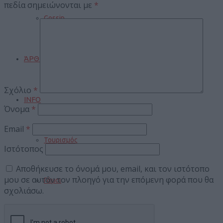
πεδία σημειώνονται με
*
Gossip
ΆΡΘΡΑ
Σχόλιο
*
INFO
Όνομα
*
Email
*
Τουρισμός
Ιστότοπος
Αποθήκευσε το όνομά μου, email, και τον ιστότοπο
μου σε αυτόν τον πλοηγό για την επόμενη φορά που θα
Γάμοι
σχολιάσω.
Δρομολόγια