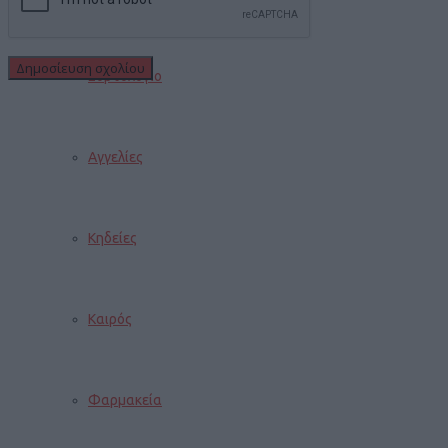
Εορτολόγιο
Αγγελίες
Κηδείες
Καιρός
Φαρμακεία