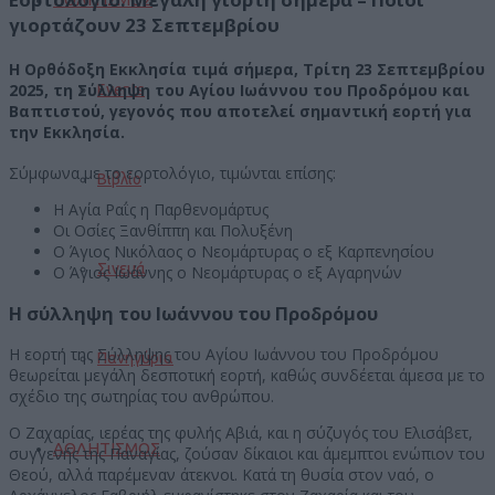
γιορτάζουν 23 Σεπτεμβρίου
Η Ορθόδοξη Εκκλησία τιμά σήμερα, Τρίτη 23 Σεπτεμβρίου
2025, τη Σύλληψη του Αγίου Ιωάννου του Προδρόμου και
Events
Βαπτιστού, γεγονός που αποτελεί σημαντική εορτή για
την Εκκλησία.
Σύμφωνα με το εορτολόγιο, τιμώνται επίσης:
Βιβλίο
Η Αγία Ραΐς η Παρθενομάρτυς
Οι Οσίες Ξανθίππη και Πολυξένη
Ο Άγιος Νικόλαος ο Νεομάρτυρας ο εξ Καρπενησίου
Σινεμά
Ο Άγιος Ιωάννης ο Νεομάρτυρας ο εξ Αγαρηνών
Η σύλληψη του Ιωάννου του Προδρόμου
Η εορτή της Σύλληψης του Αγίου Ιωάννου του Προδρόμου
Πανηγύρια
θεωρείται μεγάλη δεσποτική εορτή, καθώς συνδέεται άμεσα με το
σχέδιο της σωτηρίας του ανθρώπου.
Ο Ζαχαρίας, ιερέας της φυλής Αβιά, και η σύζυγός του Ελισάβετ,
ΑΘΛΗΤΙΣΜΟΣ
συγγενής της Παναγίας, ζούσαν δίκαιοι και άμεμπτοι ενώπιον του
Θεού, αλλά παρέμεναν άτεκνοι. Κατά τη θυσία στον ναό, ο