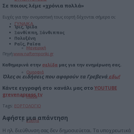
Σε ποιους λέμε «χρόνια πολλά»
Ευχές για την ονομαστική τους εορτή δέχονται σήμερα οι:
ΓΥΝΑΙΚΑ
Ίρις, Ίριδα
Ξανθίππη, Ξάνθιππος
Πολυξένη
Ραΐς, Ραΐσα
Μαγειρική
Πηγή:
www.naftemporiki.gr
Καθημερινά στην
σελίδα
μας για την ενημέρωση σας.
Ομορφιά
Όλες οι ειδήσεις που αφορούν τα Γρεβενά
εδω!
Κάντε εγγραφή στο κανάλι μας στο
YOUTUBE
grevenapress tv
Μόδα
Tags:
ΕΟΡΤΟΛΟΓΙΟ
Αφήστε μια απάντηση
Ευεξία
Η ηλ. διεύθυνση σας δεν δημοσιεύεται.
Τα υποχρεωτικά