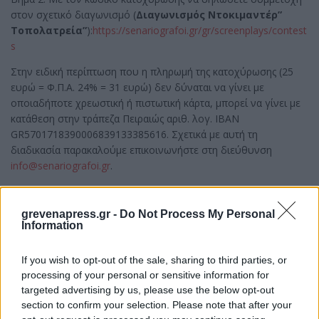
στον σχετικό διαγωνισμό (
Διαγωνισμός Ντοκιμαντέρ”
Τοπολατρεία”
):
https://senariografoi.gr/gr/screenplays/contest
s
Στην ειδική περίπτωση που η πληρωμή της κατοχύρωσης (25
ευρώ = Φ.Π.Α. 24% = 31 ευρώ) δεν δύναται να γίνει με
οποιαδήποτε χρεωστική ή πιστωτική κάρτα, μπορεί να γίνει με
κατάθεση στην τράπεζα Πειραιώς αριθ. λογ. IBAN
GR5701718390006839133385616. Σχετικά με αυτή τη
διαδικασία παρακαλούμε επικοινωνήστε στη διεύθυνση
info@senariografoi.gr
.
Για πλήρη ενημέρωση, επισκεφθείτε τον διαδικτυακό τόπο μας
και για τυχόν απορίες ή διευκρινίσεις, επικοινωνήστε στο email
grevenapress.gr -
Do Not Process My Personal
info@senariografoi.gr
.
Information
Αναλυτικές πληροφορίες και όροι
διαγωνισμού:
https://senariografoi.gr/gr/news/stories/i1506/
If you wish to opt-out of the sale, sharing to third parties, or
processing of your personal or sensitive information for
Γραφείο Τύπου
targeted advertising by us, please use the below opt-out
Δημάρχου Γρεβενών
section to confirm your selection. Please note that after your