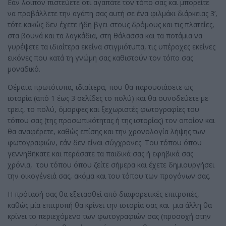
Εάν λοιπόν πιστεύετε ότι αγαπάτε τον τόπο σας και μπορείτε
να προβάλλετε την αγάπη σας αυτή σε ένα φιλμάκι διάρκειας 3’,
τότε κακώς δεν έχετε ήδη βγει στους δρόμους και τις πλατείες,
στα βουνά και τα λαγκάδια, στη θάλασσα και τα ποτάμια να
γυρέψετε τα ιδιαίτερα εκείνα στιγμιότυπα, τις υπέροχες εκείνες
εικόνες που κατά τη γνώμη σας καθιστούν τον τόπο σας
μοναδικό.
Θέματα πρωτότυπα, ιδιαίτερα, που θα παρουσιάσετε ως
ιστορία (από 1 έως 3 σελίδες το πολύ) και θα συνοδεύετε με
τρεις, το πολύ, όμορφες και ξεχωριστές φωτογραφίες του
τόπου σας (της προσωπικότητας ή της ιστορίας) τον οποίον και
θα αναφέρετε, καθώς επίσης και την χρονολογία λήψης των
φωτογραφιών, εάν δεν είναι σύγχρονες. Του τόπου όπου
γεννηθήκατε και περάσατε τα παιδικά σας ή εφηβικά σας
χρόνια, του τόπου όπου ζείτε σήμερα και έχετε δημιουργήσει
την οικογένειά σας, ακόμα και του τόπου των προγόνων σας.
Η πρότασή σας θα εξετασθεί από διαφορετικές επιτροπές,
καθώς μία επιτροπή θα κρίνει την ιστορία σας και μια άλλη θα
κρίνει το περιεχόμενο των φωτογραφιών σας (προσοχή στην