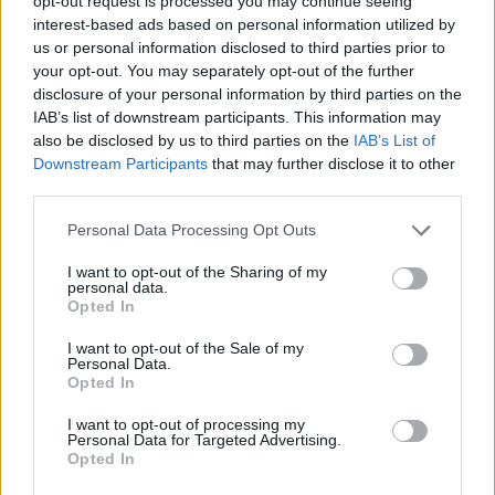
opt-out request is processed you may continue seeing
interest-based ads based on personal information utilized by
us or personal information disclosed to third parties prior to
Αφήστε μια απάντηση
your opt-out. You may separately opt-out of the further
disclosure of your personal information by third parties on the
Η ηλ. διεύθυνση σας δεν δημοσιεύεται.
Τα υποχρεωτικά πεδία
IAB’s list of downstream participants. This information may
σημειώνονται με
*
also be disclosed by us to third parties on the
IAB’s List of
Downstream Participants
that may further disclose it to other
Σχόλιο
*
third parties.
Personal Data Processing Opt Outs
I want to opt-out of the Sharing of my
personal data.
Opted In
I want to opt-out of the Sale of my
Personal Data.
Opted In
I want to opt-out of processing my
Personal Data for Targeted Advertising.
Όνομα
*
Opted In