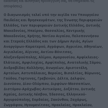
εικαστική και αισθητική προσέγγιση σας, θα επηρεάσει τις
αποφάσεις).
Ο διαγωνισμός τελεί υπό την αιγίδα του Υπουργείου
Παιδείας και θρησκευμάτων, της Ένωσης Περιφερειών
Ελλάδος, των περιφερειών Δυτικής Ελλάδος, Δυτικής
Μακεδονίας, Ηπείρου, Θεσσαλίας, Κεντρικής
Μακεδονίας, Κρήτης, Νοτίου Αιγαίου, Πελοποννήσου
και Στερεάς Ελλάδος και των Δήμων Αγιάς, Αγίων
Αναργύρων-Καματερού, Αγράφων, Αγρινίου, Αθηναίων,
Αιγιαλείας, Αίγινας, Ακτίου-Βόνιτσας,
Αλεξανδρούπολης, Αλίμου, Αμαρουσίου, Αμφίκλειας-
Ελάτειας, Αμφιλοχίας, Αμφίπολης, Ανατολικής Σάμου,
Ανδραβίδας-Κυλλήνης, Ανωγείων, Αριστοτέλη,
Αρταίων, Αστυπάλαιας, Βεροίας, Βισαλτίας, Βύρωνος,
Γαύδου, Γορτυνας, Γρεβενών, Δέλτα, Δελφών,
Διονύσου, Δίου-Ολύμπου, Διρφύων-Μεσσαπίων,
Διστόμου-Αράχωβας-Αντικύρας, Δοξάτου, Δυτικής
Αχαίας, Δυτικής Λέσβου, Έδεσσας, Ελληνικού-
Αργυρούπολης, Εορδαίας, Ζακύνθου, Ζαχάρως,
Ζωγράφου, Ηγουμενίτσας, Ηρακλείας, Ηρακλείου,