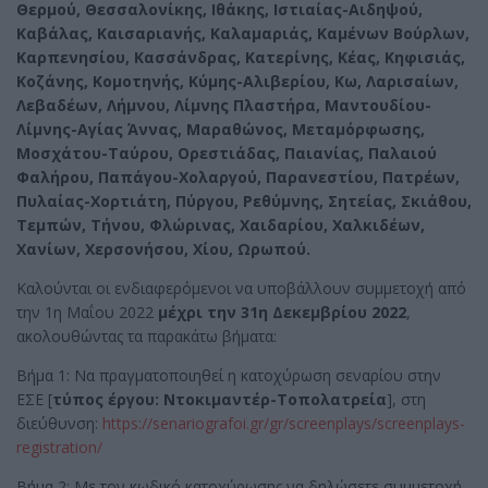
Θερμού, Θεσσαλονίκης, Ιθάκης, Ιστιαίας-Αιδηψού,
Καβάλας, Καισαριανής, Καλαμαριάς, Καμένων Βούρλων,
Καρπενησίου, Κασσάνδρας, Κατερίνης, Κέας, Κηφισιάς,
Κοζάνης, Κομοτηνής, Κύμης-Αλιβερίου, Κω, Λαρισαίων,
Λεβαδέων, Λήμνου, Λίμνης Πλαστήρα, Μαντουδίου-
Λίμνης-Αγίας Άννας, Μαραθώνος, Μεταμόρφωσης,
Μοσχάτου-Ταύρου, Ορεστιάδας, Παιανίας, Παλαιού
Φαλήρου, Παπάγου-Χολαργού, Παρανεστίου, Πατρέων,
Πυλαίας-Χορτιάτη, Πύργου, Ρεθύμνης, Σητείας, Σκιάθου,
Τεμπών, Τήνου, Φλώρινας, Χαιδαρίου, Χαλκιδέων,
Χανίων, Χερσονήσου, Χίου, Ωρωπού.
Καλούνται οι ενδιαφερόμενοι να υποβάλλουν συμμετοχή από
την 1η Μαΐου 2022
μέχρι την 31η Δεκεμβρίου 2022
,
ακολουθώντας τα παρακάτω βήματα:
Βήμα 1: Να πραγματοποιηθεί η κατοχύρωση σεναρίου στην
ΕΣΕ [
τύπος έργου: Ντοκιμαντέρ-Τοπολατρεία
], στη
διεύθυνση:
https://senariografoi.gr/gr/screenplays/screenplays-
registration/
Βήμα 2: Με τον κωδικό κατοχύρωσης να δηλώσετε συμμετοχή