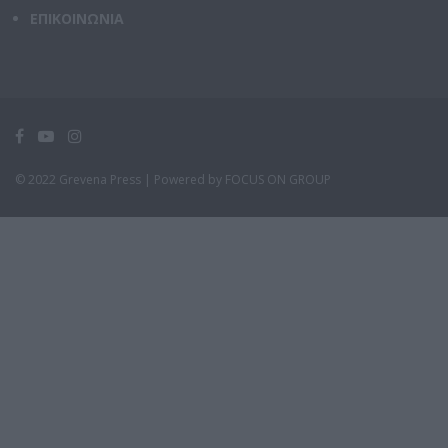
ΕΠΙΚΟΙΝΩΝΙΑ
© 2022 Grevena Press |
Powered by FOCUS ON GROUP