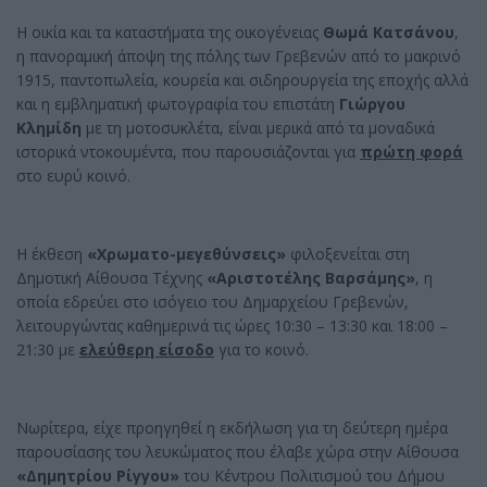
Η οικία και τα καταστήματα της οικογένειας
Θωμά Κατσάνου
,
η πανοραμική άποψη της πόλης των Γρεβενών από το μακρινό
1915, παντοπωλεία, κουρεία και σιδηρουργεία της εποχής αλλά
και η εμβληματική φωτογραφία του επιστάτη
Γιώργου
Κλημίδη
με τη μοτοσυκλέτα, είναι μερικά από τα μοναδικά
ιστορικά ντοκουμέντα, που παρουσιάζονται για
πρώτη φορά
στο ευρύ κοινό.
Η έκθεση
«Χρωματο-μεγεθύνσεις»
φιλοξενείται στη
Δημοτική Αίθουσα Τέχνης
«Αριστοτέλης Βαρσάμης»
, η
οποία εδρεύει στο ισόγειο του Δημαρχείου Γρεβενών,
λειτουργώντας καθημερινά τις ώρες 10:30 – 13:30 και 18:00 –
21:30 με
ελεύθερη είσοδο
για το κοινό.
Νωρίτερα, είχε προηγηθεί η εκδήλωση για τη δεύτερη ημέρα
παρουσίασης του λευκώματος που έλαβε χώρα στην Αίθουσα
«Δημητρίου Ρίγγου»
του Κέντρου Πολιτισμού του Δήμου