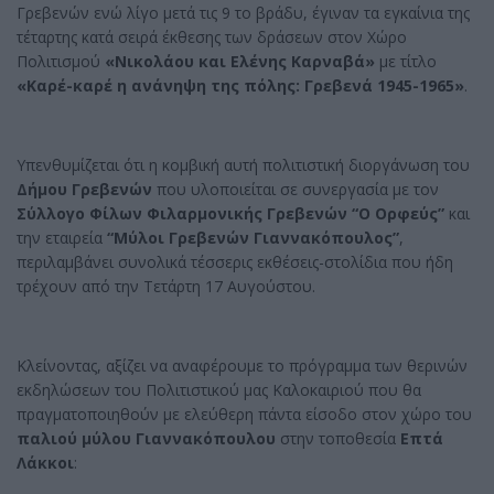
Γρεβενών ενώ λίγο μετά τις 9 το βράδυ, έγιναν τα εγκαίνια της
τέταρτης κατά σειρά έκθεσης των δράσεων στον Χώρο
Πολιτισμού
«Νικολάου και Ελένης Καρναβά»
με τίτλο
«Καρέ-καρέ η ανάνηψη της πόλης: Γρεβενά 1945-1965»
.
Υπενθυμίζεται ότι η κομβική αυτή πολιτιστική διοργάνωση του
Δήμου Γρεβενών
που υλοποιείται σε συνεργασία με τον
Σύλλογο Φίλων Φιλαρμονικής Γρεβενών “Ο Ορφεύς”
και
την εταιρεία
“Μύλοι Γρεβενών Γιαννακόπουλος”
,
περιλαμβάνει συνολικά τέσσερις εκθέσεις-στολίδια που ήδη
τρέχουν από την Τετάρτη 17 Αυγούστου.
Κλείνοντας, αξίζει να αναφέρουμε το πρόγραμμα των θερινών
εκδηλώσεων του Πολιτιστικού μας Καλοκαιριού που θα
πραγματοποιηθούν με ελεύθερη πάντα είσοδο στον χώρο του
παλιού μύλου Γιαννακόπουλου
στην τοποθεσία
Επτά
Λάκκοι
: