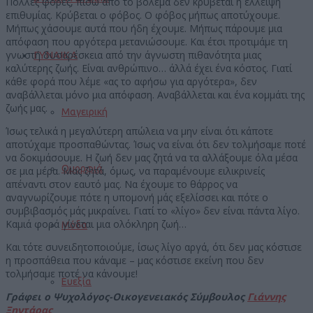
Πολλές φορές, πίσω από το βόλεμα δεν κρύβεται η έλλειψη
επιθυμίας. Κρύβεται ο φόβος. Ο φόβος μήπως αποτύχουμε.
Μήπως χάσουμε αυτά που ήδη έχουμε. Μήπως πάρουμε μια
απόφαση που αργότερα μετανιώσουμε. Και έτσι προτιμάμε τη
γνωστή δυσαρέσκεια από την άγνωστη πιθανότητα μιας
ΓΥΝΑΙΚΑ
καλύτερης ζωής. Είναι ανθρώπινο… άλλά έχει ένα κόστος. Γιατί
κάθε φορά που λέμε «ας το αφήσω για αργότερα», δεν
αναβάλλεται μόνο μια απόφαση. Αναβάλλεται και ένα κομμάτι της
ζωής μας.
Μαγειρική
Ίσως τελικά η μεγαλύτερη απώλεια να μην είναι ότι κάποτε
αποτύχαμε προσπαθώντας. Ίσως να είναι ότι δεν τολμήσαμε ποτέ
να δοκιμάσουμε. Η ζωή δεν μας ζητά να τα αλλάξουμε όλα μέσα
Ομορφιά
σε μια μέρα. Μας ζητά, όμως, να παραμένουμε ειλικρινείς
απέναντι στον εαυτό μας. Να έχουμε το θάρρος να
αναγνωρίζουμε πότε η υπομονή μάς εξελίσσει και πότε ο
συμβιβασμός μάς μικραίνει. Γιατί το «λίγο» δεν είναι πάντα λίγο.
Καμιά φορά γίνεται μια ολόκληρη ζωή…
Μόδα
Και τότε συνειδητοποιούμε, ίσως λίγο αργά, ότι δεν μας κόστισε
η προσπάθεια που κάναμε – μας κόστισε εκείνη που δεν
τολμήσαμε ποτέ να κάνουμε!
Ευεξία
Γράφει ο Ψυχολόγος-Οικογενειακός Σύμβουλος
Γιάννης
Ξηντάρας