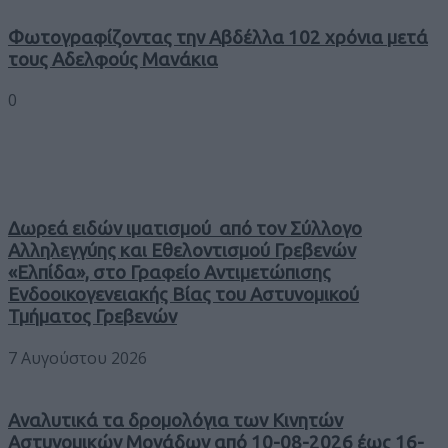
Φωτογραφίζοντας την Αβδέλλα 102 χρόνια μετά
τους Αδελφούς Μανάκια
0
Δωρεά ειδών ιματισμού από τον Σύλλογο
Αλληλεγγύης και Εθελοντισμού Γρεβενών
«Ελπίδα», στο Γραφείο Αντιμετώπισης
Ενδοοικογενειακής Βίας του Αστυνομικού
Τμήματος Γρεβενών
7 Αυγούστου 2026
Αναλυτικά τα δρομολόγια των Κινητών
Αστυνομικών Μονάδων από 10-08-2026 έως 16-