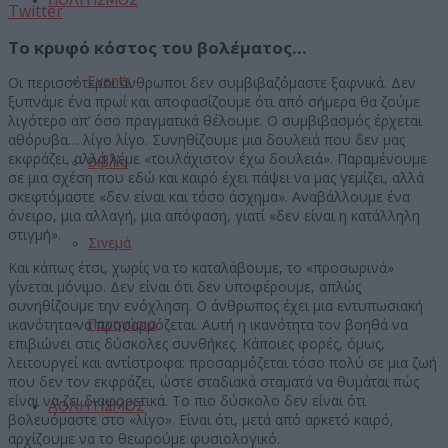
Twitter
Το κρυφό κόστος του βολέματος…
Οι περισσότεροι άνθρωποι δεν συμβιβαζόμαστε ξαφνικά. Δεν
Events
ξυπνάμε ένα πρωί και αποφασίζουμε ότι από σήμερα θα ζούμε
λιγότερο απ’ όσο πραγματικά θέλουμε. Ο συμβιβασμός έρχεται
αθόρυβα… λίγο λίγο. Συνηθίζουμε μια δουλειά που δεν μας
εκφράζει, αλλά λέμε «τουλάχιστον έχω δουλειά». Παραμένουμε
Βιβλίο
σε μια σχέση που εδώ και καιρό έχει πάψει να μας γεμίζει, αλλά
σκεφτόμαστε «δεν είναι και τόσο άσχημα». Αναβάλλουμε ένα
όνειρο, μια αλλαγή, μια απόφαση, γιατί «δεν είναι η κατάλληλη
στιγμή».
Σινεμά
Και κάπως έτσι, χωρίς να το καταλάβουμε, το «προσωρινά»
γίνεται μόνιμο. Δεν είναι ότι δεν υποφέρουμε, απλώς
συνηθίζουμε την ενόχληση. Ο άνθρωπος έχει μια εντυπωσιακή
ικανότητα να προσαρμόζεται. Αυτή η ικανότητα τον βοηθά να
Πανηγύρια
επιβιώνει στις δύσκολες συνθήκες. Κάποιες φορές, όμως,
λειτουργεί και αντίστροφα: προσαρμόζεται τόσο πολύ σε μια ζωή
που δεν τον εκφράζει, ώστε σταδιακά σταματά να θυμάται πώς
είναι να ζει διαφορετικά. Το πιο δύσκολο δεν είναι ότι
ΑΘΛΗΤΙΣΜΟΣ
βολευόμαστε στο «λίγο». Είναι ότι, μετά από αρκετό καιρό,
αρχίζουμε να το θεωρούμε φυσιολογικό.