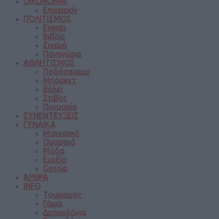
ΟΙΚΟΝΟΜΙΑ
Επιχειρείν
ΠΟΛΙΤΙΣΜΟΣ
Events
Βιβλίο
Σινεμά
Πανηγύρια
ΑΘΛΗΤΙΣΜΟΣ
Ποδόσφαιρο
Μπάσκετ
Βόλεϊ
Στίβος
Πυγμαχία
ΣΥΝΕΝΤΕΥΞΕΙΣ
ΓΥΝΑΙΚΑ
Μαγειρική
Ομορφιά
Μόδα
Ευεξία
Gossip
ΆΡΘΡΑ
INFO
Τουρισμός
Γάμοι
Δρομολόγια