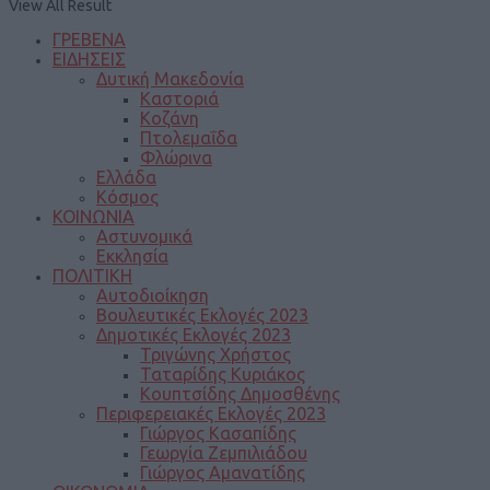
View All Result
ΓΡΕΒΕΝΑ
ΕΙΔΗΣΕΙΣ
Δυτική Μακεδονία
Καστοριά
Κοζάνη
Πτολεμαΐδα
Φλώρινα
Ελλάδα
Κόσμος
ΚΟΙΝΩΝΙΑ
Αστυνομικά
Εκκλησία
ΠΟΛΙΤΙΚΗ
Αυτοδιοίκηση
Βουλευτικές Εκλογές 2023
Δημοτικές Εκλογές 2023
Τριγώνης Χρήστος
Ταταρίδης Κυριάκος
Κουπτσίδης Δημοσθένης
Περιφερειακές Εκλογές 2023
Γιώργος Κασαπίδης
Γεωργία Ζεμπιλιάδου
Γιώργος Αμανατίδης