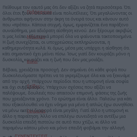
Πείθουμε τον εαυτό μας ότι δεν αξίζει να ζητά περισσότερα. Ότι
Ποδόσφαιρο
όλοι έτσι ζουν. Ότι αυτά είναι πολυτέλειες. Ότι μεγαλώνοντας οι
άνθρωποι αφήνουν στην άκρη τα όνειρά τους και κάνουν αυτό
που «πρέπει». Κάποια στιγμή, όμως, εμφανίζεται ένα παράξενο
συναίσθημα, μια αδιόρατη αίσθηση κενού. Δεν ξέρουμε ακριβώς
τι μας λείπει. Εξωτερικά μπορεί όλα να φαίνονται τακτοποιημένα.
Μπάσκετ
Η ζωή συνεχίζεται, οι υποχρεώσεις εκπληρώνονται, η
καθημερινότητα κυλά. Κι όμως, μέσα μας υπάρχει η αίσθηση ότι
κάτι σημαντικό έχει μείνει πίσω. Ίσως γιατί δεν κουράζει μόνο η
δυσκολία, κουράζει και η ζωή που δεν μας μοιάζει.
Βόλεϊ
Βέβαια, χρειάζεται προσοχή. Δεν σημαίνει ότι κάθε φορά που
δυσκολευόμαστε πρέπει να τα γκρεμίζουμε όλα και να ξεκινάμε
από την αρχή. Υπάρχουν περίοδοι που η υπομονή είναι σοφία
Στίβος
και όχι συμβιβασμός. Υπάρχουν σχέσεις που αξίζει να
παλέψουμε, δουλειές που απαιτούν επιμονή, φάσεις της ζωής
που χρειάζονται χρόνο. Το ερώτημα είναι άλλο. Παλεύω για κάτι
που εξακολουθεί να έχει νόημα για μένα ή απλώς έχω συνηθίσει
να μένω εκεί; Η διαφορά είναι μεγάλη. Γιατί άλλο η υπομονή κι
Πυγμαχία
άλλο η παραίτηση. Άλλο να επιλέγω συνειδητά να αντέξω μια
δυσκολία επειδή πιστεύω σε αυτό που χτίζω, κι άλλο να
παραμένω κάπου μόνο και μόνο επειδή φοβάμαι την αλλαγή.
ΣΥΝΕΝΤΕΥΞΕΙΣ