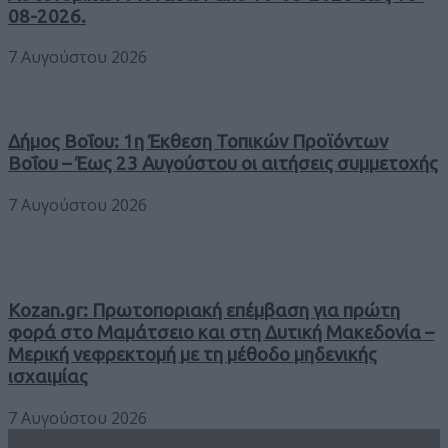
08-2026.
7 Αυγούστου 2026
Δήμος Βοΐου: 1η Έκθεση Τοπικών Προϊόντων
Βοΐου – Έως 23 Αυγούστου οι αιτήσεις συμμετοχής
7 Αυγούστου 2026
Kozan.gr: Πρωτοποριακή επέμβαση για πρώτη
φορά στο Μαμάτσειο και στη Δυτική Μακεδονία –
Μερική νεφρεκτομή με τη μέθοδο μηδενικής
ισχαιμίας
7 Αυγούστου 2026