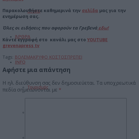
Π
αρακολουθήστε καθημερινά την
σελίδα
μας για την
Gossip
ενημέρωση σας.
Όλες οι ειδήσεις που αφορούν τα Γρεβενά
εδω!
ΆΡΘΡΑ
Κάντε εγγραφή στο κανάλι μας στο
YOUTUBE
grevenapress tv
Tags:
ΒΟΛΕΜΑ
ΚΡΥΦΟ ΚΟΣΤΟΣ
ΠΡΕΠΕΙ
INFO
Αφήστε μια απάντηση
Η ηλ. διεύθυνση σας δεν δημοσιεύεται.
Τα υποχρεωτικά
Τουρισμός
πεδία σημειώνονται με
*
Γάμοι
Δρομολόγια