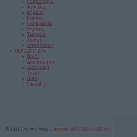
Εορτολόγιο
Αγγελίες
Κηδείες
Καιρός
Φαρμακεία
Φωτιές
Τροχαία
Σεισμοί
Αποστάσεις
ΠΕΡΙΣΣΟΤΕΡΑ
Παιδί
Διακόσμηση
Διατροφή
Υγεία
Auto
Sexuality
© 2022 Grevena Press |
Powered by FOCUS ON GROUP