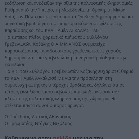
εκδήλωση και ανέδειξαν την αξία της πολιτιστικής κληρονομιάς.
Ρυθμοί από την Ήπειρο, τη Μακεδονία, τη Θράκη, τη Μικρά
Ασία, τον Πόντο και φυσικά από τα Γρεβενά δημιούργησαν μια
μαγευτική βραδιά για τους παρευρισκόμενους φίλους της
παράδοσης και του ΚΔΑΠ ΑμέΑ ΑΓΚΑΛΙΑΣΕ ΜΕ.
Το έμπειρο πλέον χορευτικό τμήμα του Συλλόγου
Γρεβενιωτών Κοζάνης Ο ΑΙΜΙΛΙΑΝΟΣ συμμετείχε
παρουσιάζοντας παραδοσιακούς γρεβενιώτικους χορούς
δημιουργώντας μια γρεβενιώτικη πανηγυρική αίσθηση στην
εκδήλωση.
Το Δ.Σ. του Συλλόγου Γρεβενιωτών Κοζάνης ευχαριστεί θερμά
το ΚΔΑΠ ΑμέΑ Αγκάλιασέ Με για την πρόσκληση στη
συμμετοχή αυτής της υπέροχης βραδιάς και δηλώνει ότι σε
τέτοιες εκδηλώσεις που σέβονται και αναδεικνύουν τον
πλούτο της πολιτιστικής κληρονομιάς της χώρας μας θα
στέκεται πάντα συνοδοιπόρος αρωγός.
Ο Πρόεδρος: Λότσιος Αθανάσιος
Ο Γραμματέας: Ντάγκας Νικόλαος
Καθημερινά στην
σελίδα
μας για την