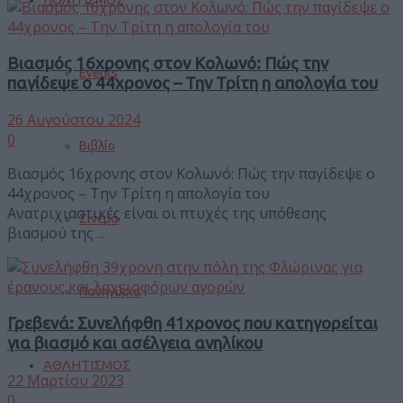
Βιασμός 16χρονης στον Κολωνό: Πώς την
Events
παγίδεψε ο 44χρονος – Την Τρίτη η απολογία του
26 Αυγούστου 2024
0
Βιβλίο
Βιασμός 16χρονης στον Κολωνό: Πώς την παγίδεψε ο
44χρονος – Την Τρίτη η απολογία του
Ανατριχιαστικές είναι οι πτυχές της υπόθεσης
Σινεμά
βιασμού της ...
Πανηγύρια
Γρεβενά: Συνελήφθη 41χρονος που κατηγορείται
για βιασμό και ασέλγεια ανηλίκου
ΑΘΛΗΤΙΣΜΟΣ
22 Μαρτίου 2023
0