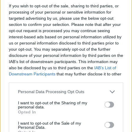
Comments
If you wish to opt-out of the sale, sharing to third parties, or
Latest
Gossip
processing of your personal or sensitive information for
targeted advertising by us, please use the below opt-out
section to confirm your selection. Please note that after your
opt-out request is processed you may continue seeing
ΆΡΘΡΑ
interest-based ads based on personal information utilized by
us or personal information disclosed to third parties prior to
Οι ΜΥΛΟΙ ΓΡΕΒΕΝΩΝ ΓΙΑΝΝΑΚΟΠΟΥΛΟΣ Α.Ε.
your opt-out. You may separately opt-out of the further
ανακοινώνουν την τιμή αγοράς στο Μαλακό Σιτάρι
disclosure of your personal information by third parties on the
εσοδείας 2026
INFO
IAB’s list of downstream participants. This information may
also be disclosed by us to third parties on the
IAB’s List of
30 Ιουλίου 2026
Downstream Participants
that may further disclose it to other
third parties.
Τουρισμός
Personal Data Processing Opt Outs
Περιφέρεια Δυτικής Μακεδονίας: Υπογράφηκε η
I want to opt-out of the Sharing of my
Γάμοι
personal data.
προγραμματική σύμβαση για την ανακαίνιση του
Opted In
κτιρίου της Στέγης Ανηλίκων Κοζάνης
I want to opt-out of the Sale of my
4 Αυγούστου 2026
Personal Data.
Δρομολόγια