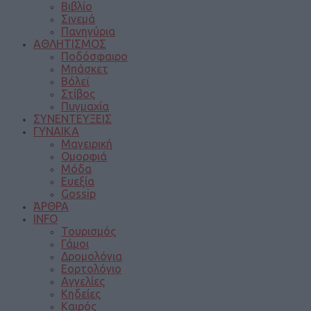
Βιβλίο
Σινεμά
Πανηγύρια
ΑΘΛΗΤΙΣΜΟΣ
Ποδόσφαιρο
Μπάσκετ
Βόλεϊ
Στίβος
Πυγμαχία
ΣΥΝΕΝΤΕΥΞΕΙΣ
ΓΥΝΑΙΚΑ
Μαγειρική
Ομορφιά
Μόδα
Ευεξία
Gossip
ΆΡΘΡΑ
INFO
Τουρισμός
Γάμοι
Δρομολόγια
Εορτολόγιο
Αγγελίες
Κηδείες
Καιρός