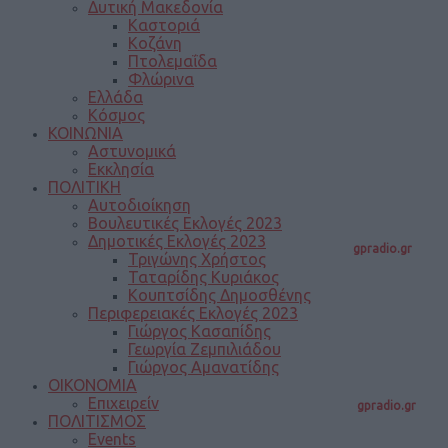
Δυτική Μακεδονία
Καστοριά
Κοζάνη
Πτολεμαΐδα
Φλώρινα
Ελλάδα
Κόσμος
ΚΟΙΝΩΝΙΑ
Αστυνομικά
Εκκλησία
ΠΟΛΙΤΙΚΗ
Αυτοδιοίκηση
Βουλευτικές Εκλογές 2023
Δημοτικές Εκλογές 2023
gpradio.gr
Τριγώνης Χρήστος
Ταταρίδης Κυριάκος
Κουπτσίδης Δημοσθένης
Περιφερειακές Εκλογές 2023
Γιώργος Κασαπίδης
Γεωργία Ζεμπιλιάδου
Γιώργος Αμανατίδης
ΟΙΚΟΝΟΜΙΑ
Επιχειρείν
gpradio.gr
ΠΟΛΙΤΙΣΜΟΣ
Events