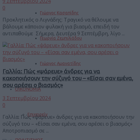
9 Σεπτεμβρίου 2024
0
Γιώργος Κασαπίδης
Προκλητικός ο Λιγνάδης: Τραγικό να θέλουμε να
βάλουμε κάποιον φυλακή για βιασμό, επειδή τον
αντιπαθούμε Σήμερα, Δευτέρα 9 Σεπτέμβρη, λίγο ...
Γεωργία Ζεμπιλιάδου
Γιώργος Αμανατίδης
Γαλλία: Πώς «ψάρευε» άνδρες για να
κακοποιήσουν την σύζυγό του – «Είσαι σαν εμένα,
σου αρέσει ο βιασμός»
ΟΙΚΟΝΟΜΙΑ
3 Σεπτεμβρίου 2024
0
Επιχειρείν
Γαλλία: Πώς «ψάρευε» άνδρες για να κακοποιήσουν την
σύζυγό του – «Είσαι σαν εμένα, σου αρέσει ο βιασμός»
Αποτροπιασμό σε ...
ΠΟΛΙΤΙΣΜΟΣ