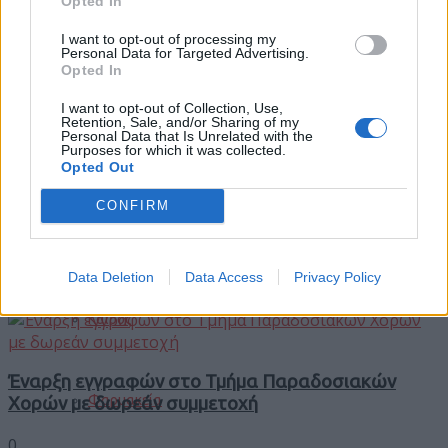
Opted In
I want to opt-out of processing my
Περιφέρεια Δυτικής Μακεδονίας: Εντάχθηκε το
Personal Data for Targeted Advertising.
έργο της αποκατάστασης των υποδομών
Opted In
Εορτολόγιο
άρδευσης και ύδρευσης στην Πεντάβρυσο
Καστοριάς
I want to opt-out of Collection, Use,
Retention, Sale, and/or Sharing of my
Personal Data that Is Unrelated with the
5 Αυγούστου 2026
Purposes for which it was collected.
Αγγελίες
Opted Out
CONFIRM
ΑΝΑΚΟΙΝΩΣΗ ΔΙΑΚΟΠΗΣ ΗΛΕΚΤΡΙΚΟΥ
Κηδείες
ΡΕΥΜΑΤΟΣ
Data Deletion
Data Access
Privacy Policy
3 Αυγούστου 2026
Καιρός
Έναρξη εγγραφών στο Τμήμα Παραδοσιακών
Φαρμακεία
Χορών με δωρεάν συμμετοχή
0