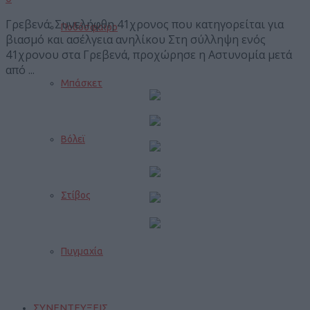
Γρεβενά: Συνελήφθη 41χρονος που κατηγορείται για
Ποδόσφαιρο
βιασμό και ασέλγεια ανηλίκου Στη σύλληψη ενός
41χρονου στα Γρεβενά, προχώρησε η Αστυνομία μετά
από ...
Μπάσκετ
Βόλεϊ
Στίβος
Πυγμαχία
ΣΥΝΕΝΤΕΥΞΕΙΣ