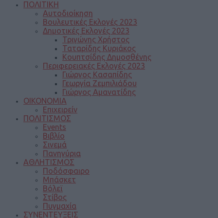
ΠΟΛΙΤΙΚΗ
Αυτοδιοίκηση
Βουλευτικές Εκλογές 2023
Δημοτικές Εκλογές 2023
Τριγώνης Χρήστος
Ταταρίδης Κυριάκος
Κουπτσίδης Δημοσθένης
Περιφερειακές Εκλογές 2023
Γιώργος Κασαπίδης
Γεωργία Ζεμπιλιάδου
Γιώργος Αμανατίδης
ΟΙΚΟΝΟΜΙΑ
Επιχειρείν
ΠΟΛΙΤΙΣΜΟΣ
Events
Βιβλίο
Σινεμά
Πανηγύρια
ΑΘΛΗΤΙΣΜΟΣ
Ποδόσφαιρο
Μπάσκετ
Βόλεϊ
Στίβος
Πυγμαχία
ΣΥΝΕΝΤΕΥΞΕΙΣ