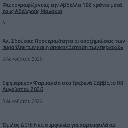
Φωτογραφίζοντας την Αβδέλλα 102 χρόνια μετά
τους Αδελφούς Μανάκια
0
Αλ. Σδούκου: Προτεραιότητα οι αποζημιώσεις των
πυρόπληκτων και η αποκατάσταση των περιοχών
8 Αυγούστου 2026
Εφημερεύον Φαρμακείο στα Γρεβενά Σάββατο 08
Αυγούστου 2026
8 Αυγούστου 2026
Όμιλος ΔΕΗ: Νέα συμφωνία για χαρτοφυλάκιο