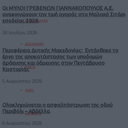
Οι ΜΥΛΟΙ ΓΡΕΒΕΝΩΝ ΓΙΑΝΝΑΚΟΠΟΥΛΟΣ Α.Ε.
ανακοινώνουν την τιμή αγοράς στο Μαλακό Σιτάρι
εσοδείας 2026
Διακόσμηση
30 Ιουλίου 2026
Διατροφή
Περιφέρεια Δυτικής Μακεδονίας: Εντάχθηκε το
έργο της αποκατάστασης των υποδομών
άρδευσης και ύδρευσης στην Πεντάβρυσο
Υγεία
Καστοριάς
5 Αυγούστου 2026
Auto
Ολοκληρώνεται η ασφαλτόστρωση της οδού
Περιβόλι – Αβδέλλα
Sexuality
6 Αυγούστου 2026