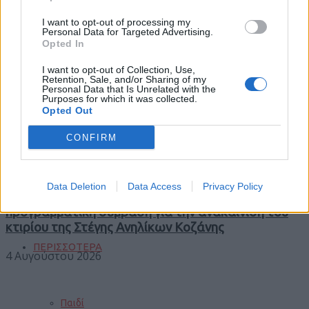
I want to opt-out of processing my
Φωτιές
Personal Data for Targeted Advertising.
Opted In
I want to opt-out of Collection, Use,
Τροχαία
Retention, Sale, and/or Sharing of my
Trending
Personal Data that Is Unrelated with the
Purposes for which it was collected.
Comments
Opted Out
Latest
Σεισμοί
CONFIRM
Data Deletion
Data Access
Privacy Policy
Αποστάσεις
Περιφέρεια Δυτικής Μακεδονίας: Υπογράφηκε η
προγραμματική σύμβαση για την ανακαίνιση του
κτιρίου της Στέγης Ανηλίκων Κοζάνης
ΠΕΡΙΣΣΟΤΕΡΑ
4 Αυγούστου 2026
Παιδί