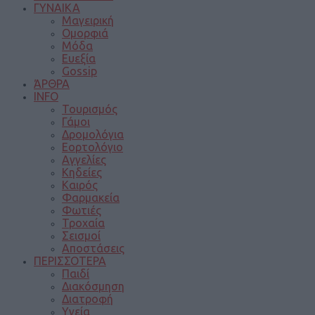
ΓΥΝΑΙΚΑ
Μαγειρική
Ομορφιά
Μόδα
Ευεξία
Gossip
ΆΡΘΡΑ
INFO
Τουρισμός
Γάμοι
Δρομολόγια
Εορτολόγιο
Αγγελίες
Κηδείες
Καιρός
Φαρμακεία
Φωτιές
Τροχαία
Σεισμοί
Αποστάσεις
ΠΕΡΙΣΣΟΤΕΡΑ
Παιδί
Διακόσμηση
Διατροφή
Υγεία