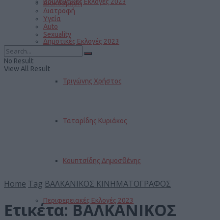
Βουλευτικές Εκλογές 2023
Διακόσμηση
Διατροφή
Υγεία
Auto
Sexuality
Δημοτικές Εκλογές 2023
No Result
View All Result
Τριγώνης Χρήστος
Ταταρίδης Κυριάκος
Κουπτσίδης Δημοσθένης
Home
Tag
ΒΑΛΚΑΝΙΚΟΣ ΚΙΝΗΜΑΤΟΓΡΑΦΟΣ
Περιφερειακές Εκλογές 2023
Ετικέτα:
ΒΑΛΚΑΝΙΚΟΣ