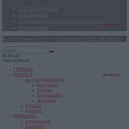
ΣΧΕΤΙΚΑ ΜΕ ΕΜΑΣ
ΟΡΟΙ ΧΡΗΣΗΣ
ΠΟΛΙΤΙΚΗ ΠΡΟΣΩΠΙΚΩΝ ΔΕΔΟΜΕΝΩΝ
gpradio.gr
ΕΠΙΚΟΙΝΩΝΙΑ
© 2022 Grevena Press |
Powered by FOCUS ON GROUP
No Result
View All Result
ΓΡΕΒΕΝΑ
ΕΙΔΗΣΕΙΣ
gpradio.gr
Δυτική Μακεδονία
Καστοριά
Κοζάνη
Πτολεμαΐδα
Φλώρινα
Ελλάδα
Κόσμος
ΚΟΙΝΩΝΙΑ
Αστυνομικά
Εκκλησία