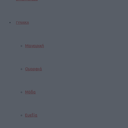
ΓΥΝΑΙΚΑ
Μαγειρική
Ομορφιά
Μόδα
Ευεξία