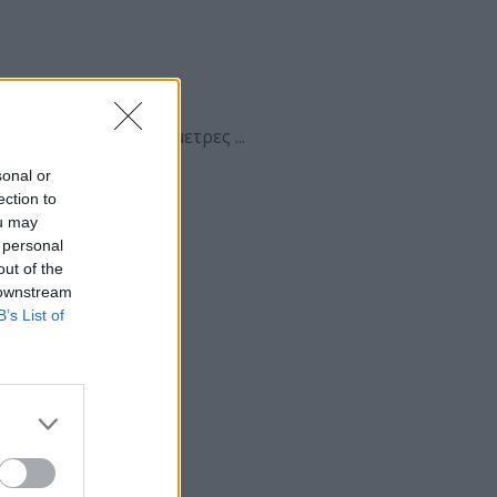
αστήματά μας. Υπέρμετρες ...
sonal or
ection to
ou may
 personal
out of the
 downstream
B’s List of