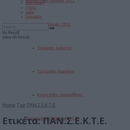
Βουλευτικές Εκλογές 2023
Διατροφή
Υγεία
Auto
Sexuality
Δημοτικές Εκλογές 2023
No Result
View All Result
Τριγώνης Χρήστος
Ταταρίδης Κυριάκος
Κουπτσίδης Δημοσθένης
Home
Tag
ΠΑΝ.Σ.Ε.Κ.Τ.Ε.
Ετικέτα:
ΠΑΝ.Σ.Ε.Κ.Τ.Ε.
Περιφερειακές Εκλογές 2023