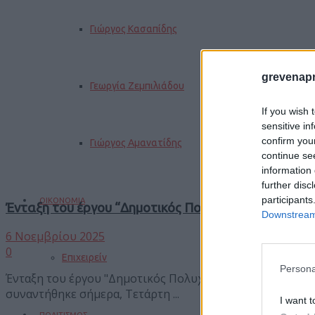
Γιώργος Κασαπίδης
grevenapr
Γεωργία Ζεμπιλιάδου
If you wish 
sensitive in
confirm you
Γιώργος Αμανατίδης
continue se
information 
further disc
participants
ΟΙΚΟΝΟΜΙΑ
Ένταξη του έργου “Δημοτικός Πολυχώρος Λαογραφι
Downstream 
6 Νοεμβρίου 2025
0
Επιχειρείν
Persona
Ένταξη του έργου "Δημοτικός Πολυχώρος Λαογραφικής Έ
συναντήθηκε σήμερα, Τετάρτη ...
I want t