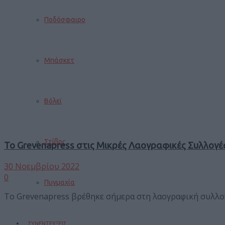
Ποδόσφαιρο
Μπάσκετ
Βόλεϊ
Στίβος
Το Grevenapress στις Μικρές Λαογραφικές Συλλογ
30 Νοεμβρίου 2022
0
Πυγμαχία
Το Grevenapress βρέθηκε σήμερα στη λαογραφική συλλογή
ΣΥΝΕΝΤΕΥΞΕΙΣ