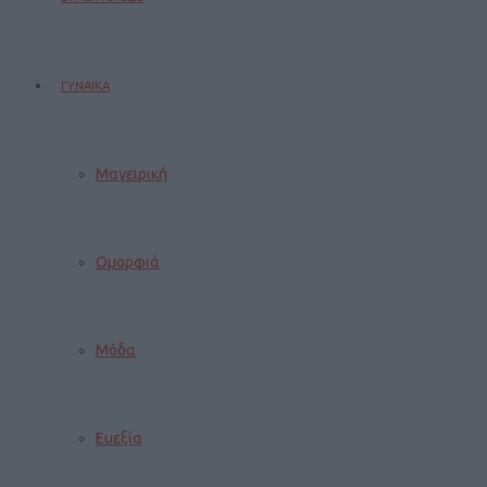
ΓΥΝΑΙΚΑ
Μαγειρική
Ομορφιά
Μόδα
Ευεξία