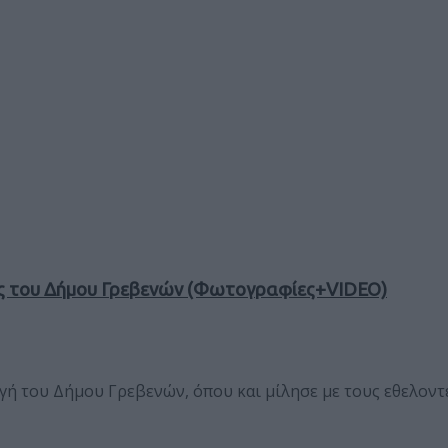
ές του Δήμου Γρεβενών (Φωτογραφίες+VIDEO)
 του Δήμου Γρεβενών, όπου και μίλησε με τους εθελοντές