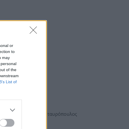
sonal or
ection to
ou may
 personal
out of the
 downstream
B’s List of
Γρεβενών κ. Θανάσης Σταυρόπουλος