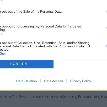
In
o opt-out of the Sale of my Personal Data.
In
to opt-out of processing my Personal Data for Targeted
ing.
In
o opt-out of Collection, Use, Retention, Sale, and/or Sharing
ersonal Data that Is Unrelated with the Purposes for which it
lected.
Out
CONFIRM
ο Κυπαρίσσι Γρεβενών στα πλαίσια ένταξης στις Ευ
Data Deletion
Data Access
Privacy Policy
αρίσσι Γρεβενών στα πλαίσια ένταξης στις Ευρωπαϊκές Ημ