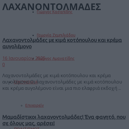
ΛΑΧΑΝΟΝΤΟΛΜΑΔΕΣ
Γιώργος Κασαπίδης
Γεωργία Ζεμπιλιάδου
Λαχανοντολμάδες με κιμά κοτόπουλου και κρέμα
αυγολέμονο
16 Ιανουαρίου 2025
Γιώργος Αμανατίδης
0
Λαχανοντολμάδες με κιμά κοτόπουλου και κρέμα
αυγολέμονο Οι λαχανοντολμάδες με κιμά κοτόπουλου
ΟΙΚΟΝΟΜΙΑ
και κρέμα αυγολέμονο είναι μια πιο ελαφριά εκδοχή ...
Επιχειρείν
Μαμαδίστικοι λαχανοντολμάδες! Ένα φαγητό, που
σε όλους μας, αρέσει!
ΠΟΛΙΤΙΣΜΟΣ