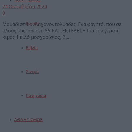
24 Οκτωβρίου 2024
0
Μαμαδίστικοι λαχανοντολμάδες! Ένα φαγητό, που σε
Events
όλους μας, αρέσει! ΥΛΙΚΑ _ ΕΚΤΕΛΕΣΗ Για την γέμιση
κιμάς 1 κιλό μοσχαρίσιος, 2 ...
Βιβλίο
Σινεμά
Πανηγύρια
ΑΘΛΗΤΙΣΜΟΣ