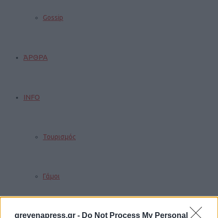
Gossip
ΆΡΘΡΑ
INFO
Τουρισμός
Γάμοι
grevenapress.gr -
Do Not Process My Personal
Δρομολόγια