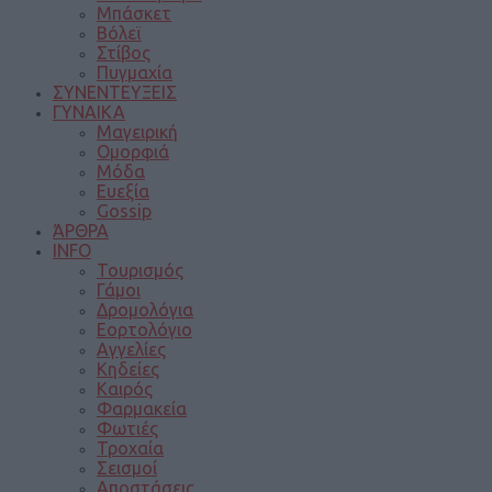
Μπάσκετ
Βόλεϊ
Στίβος
Πυγμαχία
ΣΥΝΕΝΤΕΥΞΕΙΣ
ΓΥΝΑΙΚΑ
Μαγειρική
Ομορφιά
Μόδα
Ευεξία
Gossip
ΆΡΘΡΑ
INFO
Τουρισμός
Γάμοι
Δρομολόγια
Εορτολόγιο
Αγγελίες
Κηδείες
Καιρός
Φαρμακεία
Φωτιές
Τροχαία
Σεισμοί
Αποστάσεις