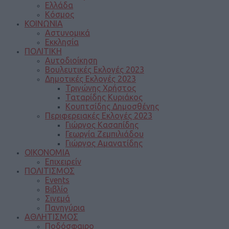
Ελλάδα
Κόσμος
ΚΟΙΝΩΝΙΑ
Αστυνομικά
Εκκλησία
ΠΟΛΙΤΙΚΗ
Αυτοδιοίκηση
Βουλευτικές Εκλογές 2023
Δημοτικές Εκλογές 2023
Τριγώνης Χρήστος
Ταταρίδης Κυριάκος
Κουπτσίδης Δημοσθένης
Περιφερειακές Εκλογές 2023
Γιώργος Κασαπίδης
Γεωργία Ζεμπιλιάδου
Γιώργος Αμανατίδης
ΟΙΚΟΝΟΜΙΑ
Επιχειρείν
ΠΟΛΙΤΙΣΜΟΣ
Events
Βιβλίο
Σινεμά
Πανηγύρια
ΑΘΛΗΤΙΣΜΟΣ
Ποδόσφαιρο