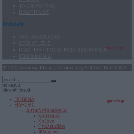
ΤΑ ΣΧΟΛΙΑ ΜΑΣ
ΠΟΛΙΤΙΣΜΟΣ
Επιλογές
ΣΧΕΤΙΚΑ ΜΕ ΕΜΑΣ
ΟΡΟΙ ΧΡΗΣΗΣ
gpradio.gr
ΠΟΛΙΤΙΚΗ ΠΡΟΣΩΠΙΚΩΝ ΔΕΔΟΜΕΝΩΝ
ΕΠΙΚΟΙΝΩΝΙΑ
© 2022 Grevena Press |
Powered by FOCUS ON GROUP
No Result
View All Result
ΓΡΕΒΕΝΑ
gpradio.gr
ΕΙΔΗΣΕΙΣ
Δυτική Μακεδονία
Καστοριά
Κοζάνη
Πτολεμαΐδα
Φλώρινα