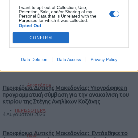
I want to opt-out of Collection, Use,
Φωτιές
Retention, Sale, and/or Sharing of my
Personal Data that Is Unrelated with the
Purposes for which it was collected.
Opted Out
Τροχαία
CONFIRM
Trending
Comments
Latest
Data Deletion
Data Access
Privacy Policy
Σεισμοί
Αποστάσεις
Περιφέρεια Δυτικής Μακεδονίας: Υπογράφηκε η
προγραμματική σύμβαση για την ανακαίνιση του
κτιρίου της Στέγης Ανηλίκων Κοζάνης
ΠΕΡΙΣΣΟΤΕΡΑ
4 Αυγούστου 2026
Περιφέρεια Δυτικής Μακεδονίας: Εντάχθηκε το
Παιδί