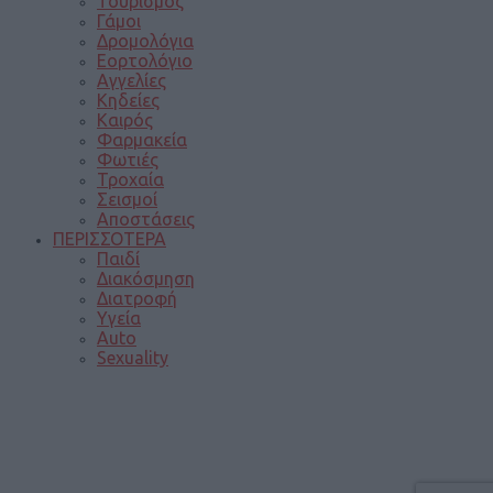
Τουρισμός
Γάμοι
Δρομολόγια
Εορτολόγιο
Αγγελίες
Κηδείες
Καιρός
Φαρμακεία
Φωτιές
Τροχαία
Σεισμοί
Αποστάσεις
ΠΕΡΙΣΣΟΤΕΡΑ
Παιδί
Διακόσμηση
Διατροφή
Υγεία
Auto
Sexuality