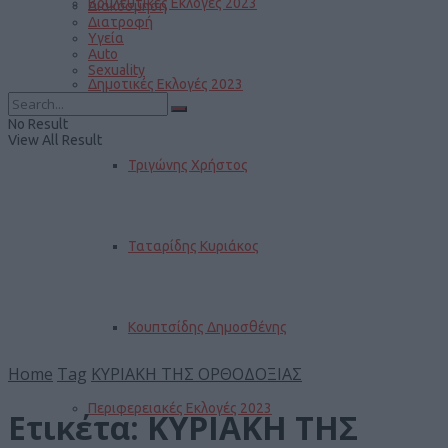
Βουλευτικές Εκλογές 2023
Διακόσμηση
Διατροφή
Υγεία
Auto
Sexuality
Δημοτικές Εκλογές 2023
No Result
View All Result
Τριγώνης Χρήστος
Ταταρίδης Κυριάκος
Κουπτσίδης Δημοσθένης
Home
Tag
ΚΥΡΙΑΚΗ ΤΗΣ ΟΡΘΟΔΟΞΙΑΣ
Περιφερειακές Εκλογές 2023
Ετικέτα:
ΚΥΡΙΑΚΗ ΤΗΣ