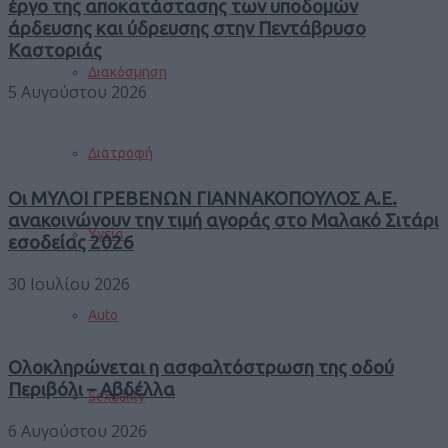
έργο της αποκατάστασης των υποδομών
άρδευσης και ύδρευσης στην Πεντάβρυσο
Καστοριάς
Διακόσμηση
5 Αυγούστου 2026
Διατροφή
Οι ΜΥΛΟΙ ΓΡΕΒΕΝΩΝ ΓΙΑΝΝΑΚΟΠΟΥΛΟΣ Α.Ε.
ανακοινώνουν την τιμή αγοράς στο Μαλακό Σιτάρι
Υγεία
εσοδείας 2026
30 Ιουλίου 2026
Auto
Ολοκληρώνεται η ασφαλτόστρωση της οδού
Περιβόλι – Αβδέλλα
Sexuality
6 Αυγούστου 2026