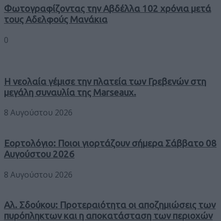
Φωτογραφίζοντας την Αβδέλλα 102 χρόνια μετά
τους Αδελφούς Μανάκια
0
Η νεολαία γέμισε την πλατεία των Γρεβενών στη
μεγάλη συναυλία της Marseaux.
8 Αυγούστου 2026
Εορτολόγιο: Ποιοι γιορτάζουν σήμερα Σάββατο 08
Αυγούστου 2026
8 Αυγούστου 2026
Αλ. Σδούκου: Προτεραιότητα οι αποζημιώσεις των
πυρόπληκτων και η αποκατάσταση των περιοχών