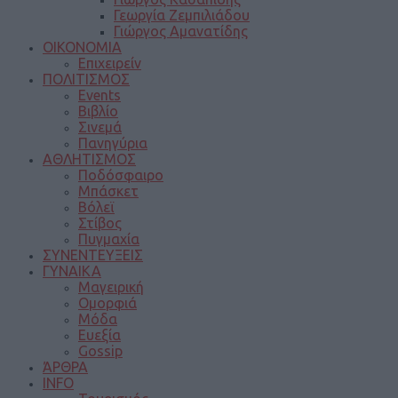
Γεωργία Ζεμπιλιάδου
Γιώργος Αμανατίδης
ΟΙΚΟΝΟΜΙΑ
Επιχειρείν
ΠΟΛΙΤΙΣΜΟΣ
Events
Βιβλίο
Σινεμά
Πανηγύρια
ΑΘΛΗΤΙΣΜΟΣ
Ποδόσφαιρο
Μπάσκετ
Βόλεϊ
Στίβος
Πυγμαχία
ΣΥΝΕΝΤΕΥΞΕΙΣ
ΓΥΝΑΙΚΑ
Μαγειρική
Ομορφιά
Μόδα
Ευεξία
Gossip
ΆΡΘΡΑ
INFO