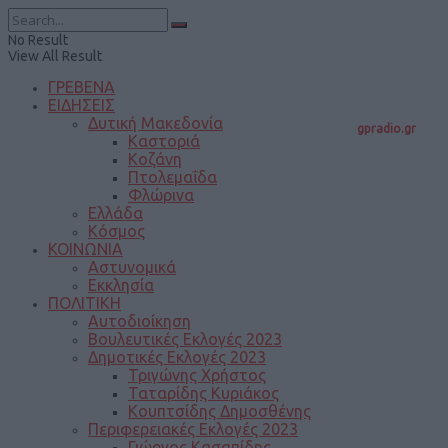
No Result
View All Result
ΓΡΕΒΕΝΑ
ΕΙΔΗΣΕΙΣ
Δυτική Μακεδονία
gpradio.gr
Καστοριά
Κοζάνη
Πτολεμαΐδα
Φλώρινα
Ελλάδα
Κόσμος
ΚΟΙΝΩΝΙΑ
Αστυνομικά
Εκκλησία
ΠΟΛΙΤΙΚΗ
Αυτοδιοίκηση
Βουλευτικές Εκλογές 2023
Δημοτικές Εκλογές 2023
Τριγώνης Χρήστος
Ταταρίδης Κυριάκος
Κουπτσίδης Δημοσθένης
Περιφερειακές Εκλογές 2023
Γιώργος Κασαπίδης