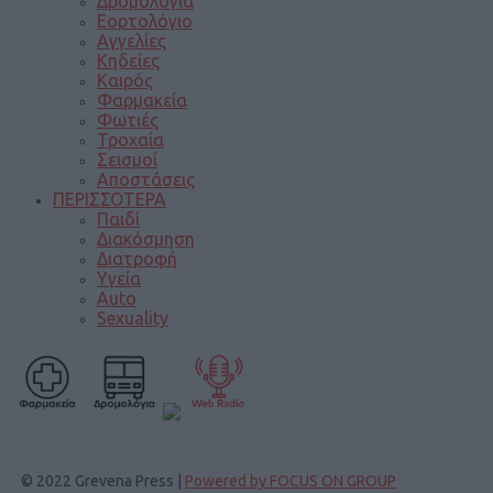
Δρομολόγια
Εορτολόγιο
Αγγελίες
Κηδείες
Καιρός
Φαρμακεία
Φωτιές
Τροχαία
Σεισμοί
Αποστάσεις
ΠΕΡΙΣΣΟΤΕΡΑ
Παιδί
Διακόσμηση
Διατροφή
Υγεία
Auto
Sexuality
© 2022 Grevena Press |
Powered by FOCUS ON GROUP