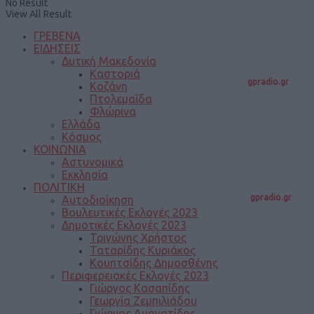
No Result
View All Result
ΓΡΕΒΕΝΑ
ΕΙΔΗΣΕΙΣ
Δυτική Μακεδονία
Καστοριά
gpradio.gr
Κοζάνη
Πτολεμαΐδα
Φλώρινα
Ελλάδα
Κόσμος
ΚΟΙΝΩΝΙΑ
Αστυνομικά
Εκκλησία
ΠΟΛΙΤΙΚΗ
gpradio.gr
Αυτοδιοίκηση
Βουλευτικές Εκλογές 2023
Δημοτικές Εκλογές 2023
Τριγώνης Χρήστος
Ταταρίδης Κυριάκος
Κουπτσίδης Δημοσθένης
Περιφερειακές Εκλογές 2023
Γιώργος Κασαπίδης
Γεωργία Ζεμπιλιάδου
Γιώργος Αμανατίδης