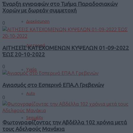
Έναρξη εγγραφών στο Τμήμα Παραδοσιακών
Χορών με δωρεάν συμμετοχή
Διακόσμηση
0
Διατροφή
ΑΙΤΗΣΕΙΣ ΚΑΤΕΧΟΜΕΝΩΝ ΚΥΨΕΛΩΝ 01-09-2022
ΈΩΣ 20-10-2022
0
Υγεία
Αγιασμός στο Εσπερινό ΕΠΑ.Λ Γρεβενών
Auto
0
Sexuality
Φωτογραφίζοντας την Αβδέλλα 102 χρόνια μετά
τους Αδελφούς Μανάκια