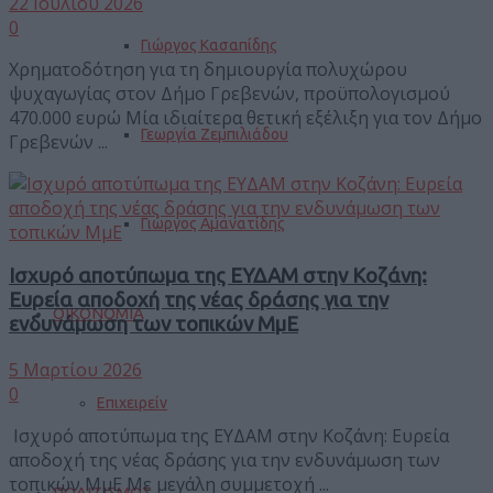
22 Ιουλίου 2026
0
Γιώργος Κασαπίδης
Χρηματοδότηση για τη δημιουργία πολυχώρου
ψυχαγωγίας στον Δήμο Γρεβενών, προϋπολογισμού
470.000 ευρώ Μία ιδιαίτερα θετική εξέλιξη για τον Δήμο
Γεωργία Ζεμπιλιάδου
Γρεβενών ...
Γιώργος Αμανατίδης
Ισχυρό αποτύπωμα της ΕΥΔΑΜ στην Κοζάνη:
Ευρεία αποδοχή της νέας δράσης για την
ΟΙΚΟΝΟΜΙΑ
ενδυνάμωση των τοπικών ΜμΕ
5 Μαρτίου 2026
0
Επιχειρείν
Ισχυρό αποτύπωμα της ΕΥΔΑΜ στην Κοζάνη: Ευρεία
αποδοχή της νέας δράσης για την ενδυνάμωση των
τοπικών ΜμΕ Με μεγάλη συμμετοχή ...
ΠΟΛΙΤΙΣΜΟΣ