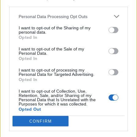
third parties.
Personal Data Processing Opt Outs
Εορτολόγιο
I want to opt-out of the Sharing of my
Trending
personal data.
Comments
Opted In
Latest
Αγγελίες
I want to opt-out of the Sale of my
Personal Data.
Opted In
I want to opt-out of processing my
Κηδείες
Personal Data for Targeted Advertising.
Οι ΜΥΛΟΙ ΓΡΕΒΕΝΩΝ ΓΙΑΝΝΑΚΟΠΟΥΛΟΣ Α.Ε.
Opted In
ανακοινώνουν την τιμή αγοράς στο Μαλακό Σιτάρι
εσοδείας 2026
I want to opt-out of Collection, Use,
Retention, Sale, and/or Sharing of my
Καιρός
Personal Data that Is Unrelated with the
30 Ιουλίου 2026
Purposes for which it was collected.
Opted Out
CONFIRM
Φαρμακεία
Περιφέρεια Δυτικής Μακεδονίας: Υπογράφηκε η