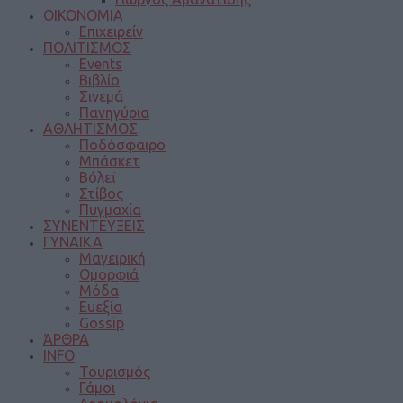
ΟΙΚΟΝΟΜΙΑ
Επιχειρείν
ΠΟΛΙΤΙΣΜΟΣ
Events
Βιβλίο
Σινεμά
Πανηγύρια
ΑΘΛΗΤΙΣΜΟΣ
Ποδόσφαιρο
Μπάσκετ
Βόλεϊ
Στίβος
Πυγμαχία
ΣΥΝΕΝΤΕΥΞΕΙΣ
ΓΥΝΑΙΚΑ
Μαγειρική
Ομορφιά
Μόδα
Ευεξία
Gossip
ΆΡΘΡΑ
INFO
Τουρισμός
Γάμοι