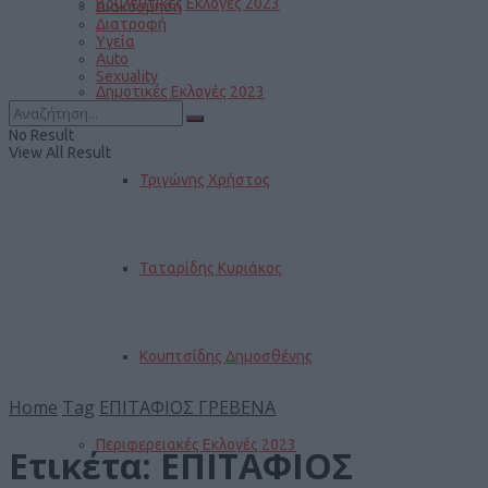
Βουλευτικές Εκλογές 2023
Διακόσμηση
Διατροφή
Υγεία
Auto
Sexuality
Δημοτικές Εκλογές 2023
No Result
View All Result
Τριγώνης Χρήστος
Ταταρίδης Κυριάκος
Κουπτσίδης Δημοσθένης
Home
Tag
ΕΠΙΤΑΦΙΟΣ ΓΡΕΒΕΝΑ
Περιφερειακές Εκλογές 2023
Ετικέτα:
ΕΠΙΤΑΦΙΟΣ