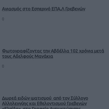
Αγιασμός στο Εσπερινό ΕΠΑ.Λ Γρεβενών
0
Φωτογραφίζοντας την Αβδέλλα 102 χρόνια μετά
τους Αδελφούς Μανάκια
0
Δωρεά ειδών ιματισμού από τον Σύλλογο
Αλληλεγγύης και Εθελοντισμού Γρεβενών
«Ελπίδα», στο Γραφείο Αντιμετώπισης