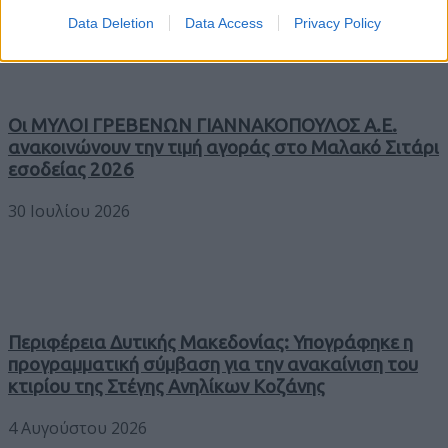
Data Deletion
Data Access
Privacy Policy
Οι ΜΥΛΟΙ ΓΡΕΒΕΝΩΝ ΓΙΑΝΝΑΚΟΠΟΥΛΟΣ Α.Ε.
ανακοινώνουν την τιμή αγοράς στο Μαλακό Σιτάρι
εσοδείας 2026
30 Ιουλίου 2026
Περιφέρεια Δυτικής Μακεδονίας: Υπογράφηκε η
προγραμματική σύμβαση για την ανακαίνιση του
κτιρίου της Στέγης Ανηλίκων Κοζάνης
4 Αυγούστου 2026