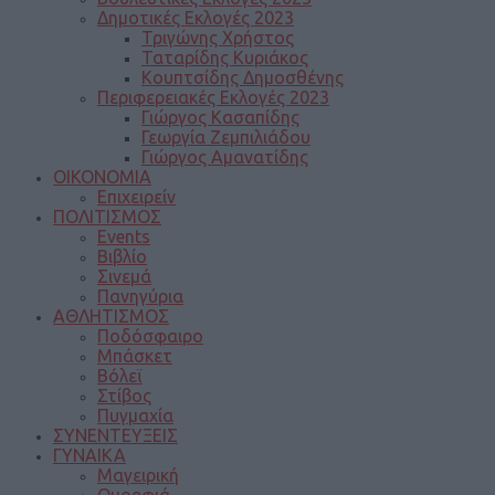
Δημοτικές Εκλογές 2023
Τριγώνης Χρήστος
Ταταρίδης Κυριάκος
Κουπτσίδης Δημοσθένης
Περιφερειακές Εκλογές 2023
Γιώργος Κασαπίδης
Γεωργία Ζεμπιλιάδου
Γιώργος Αμανατίδης
ΟΙΚΟΝΟΜΙΑ
Επιχειρείν
ΠΟΛΙΤΙΣΜΟΣ
Events
Βιβλίο
Σινεμά
Πανηγύρια
ΑΘΛΗΤΙΣΜΟΣ
Ποδόσφαιρο
Μπάσκετ
Βόλεϊ
Στίβος
Πυγμαχία
ΣΥΝΕΝΤΕΥΞΕΙΣ
ΓΥΝΑΙΚΑ
Μαγειρική