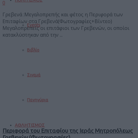
0
Γρεβενά :Μεγαλοπρεπής και φέτος η Περιφορά των
Επιταφίων στα Γρεβενά(Φωτογραφίες+Βίντεο)
Events
Μεγαλοπρεπείς οι επιτάφιοι των Γρεβενών, οι οποίοι
κατακλύστηκαν από την ...
Βιβλίο
Σινεμά
Πανηγύρια
ΑΘΛΗΤΙΣΜΟΣ
Περιφορά του Επιταφίου της Ιεράς Μητροπόλεως
Γρεβενών (Φωτογραφίες)