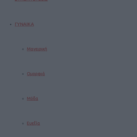
ΓΥΝΑΙΚΑ
Μαγειρική
Ομορφιά
Μόδα
Ευεξία