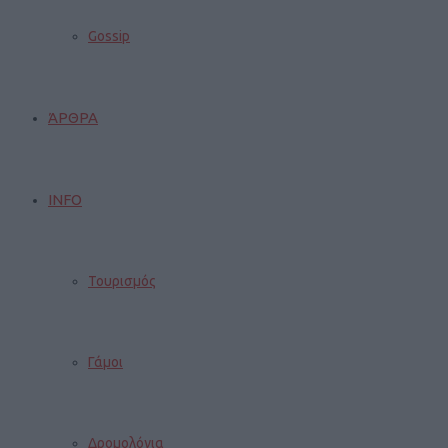
Gossip
ΆΡΘΡΑ
INFO
Τουρισμός
Γάμοι
Δρομολόγια