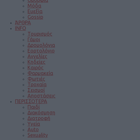
Ομορφιά
Μόδα
Ευεξία
Gossip
ΆΡΘΡΑ
INFO
Τουρισμός
Γάμοι
Δρομολόγια
Εορτολόγιο
Αγγελίες
Κηδείες
Καιρός
Φαρμακεία
Φωτιές
Τροχαία
Σεισμοί
Αποστάσεις
ΠΕΡΙΣΣΟΤΕΡΑ
Παιδί
Διακόσμηση
Διατροφή
Υγεία
Auto
Sexuality