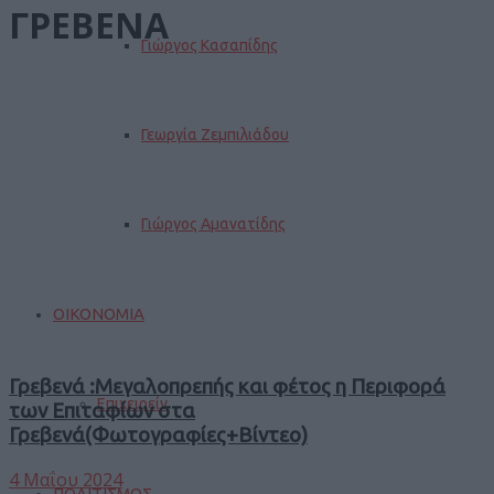
ΓΡΕΒΕΝΑ
Γιώργος Κασαπίδης
Γεωργία Ζεμπιλιάδου
Γιώργος Αμανατίδης
ΟΙΚΟΝΟΜΙΑ
Γρεβενά :Μεγαλοπρεπής και φέτος η Περιφορά
Επιχειρείν
των Επιταφίων στα
Γρεβενά(Φωτογραφίες+Βίντεο)
4 Μαΐου 2024
ΠΟΛΙΤΙΣΜΟΣ