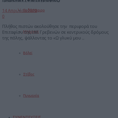
14 Απριλίου 2023
Ποδόσφαιρο
0
Πλήθος πιστών ακολούθησε την περιφορά του
Επιταφίου της Ι.Μ. Γρεβενών σε κεντρικούς δρόμους
Μπάσκετ
της πόλης, ψάλλοντας το «Ω γλυκύ μου ...
Βόλεϊ
Στίβος
Πυγμαχία
ΣΥΝΕΝΤΕΥΞΕΙΣ