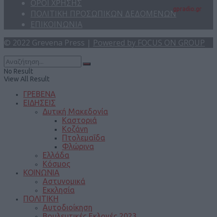
ΟΡΟΙ ΧΡΗΣΗΣ
gpradio.gr
ΠΟΛΙΤΙΚΗ ΠΡΟΣΩΠΙΚΩΝ ΔΕΔΟΜΕΝΩΝ
ΕΠΙΚΟΙΝΩΝΙΑ
© 2022 Grevena Press |
Powered by FOCUS ON GROUP
No Result
View All Result
ΓΡΕΒΕΝΑ
ΕΙΔΗΣΕΙΣ
Δυτική Μακεδονία
Καστοριά
Κοζάνη
Πτολεμαΐδα
Φλώρινα
Ελλάδα
Κόσμος
ΚΟΙΝΩΝΙΑ
Αστυνομικά
Εκκλησία
ΠΟΛΙΤΙΚΗ
Αυτοδιοίκηση
Βουλευτικές Εκλογές 2023