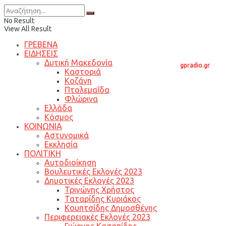
No Result
View All Result
ΓΡΕΒΕΝΑ
ΕΙΔΗΣΕΙΣ
Δυτική Μακεδονία
gpradio.gr
Καστοριά
Κοζάνη
Πτολεμαΐδα
Φλώρινα
Ελλάδα
Κόσμος
ΚΟΙΝΩΝΙΑ
Αστυνομικά
Εκκλησία
ΠΟΛΙΤΙΚΗ
Αυτοδιοίκηση
Βουλευτικές Εκλογές 2023
Δημοτικές Εκλογές 2023
Τριγώνης Χρήστος
Ταταρίδης Κυριάκος
Κουπτσίδης Δημοσθένης
Περιφερειακές Εκλογές 2023
Γιώργος Κασαπίδης