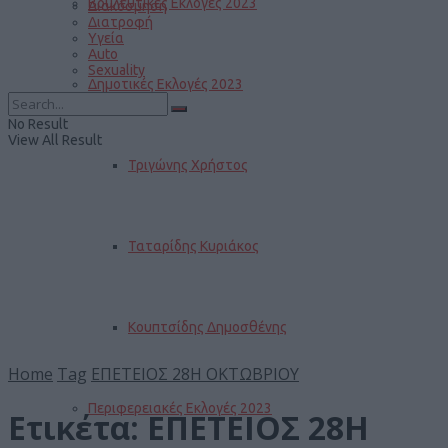
Βουλευτικές Εκλογές 2023
Διακόσμηση
Διατροφή
Υγεία
Auto
Sexuality
Δημοτικές Εκλογές 2023
No Result
View All Result
Τριγώνης Χρήστος
Ταταρίδης Κυριάκος
Κουπτσίδης Δημοσθένης
Home
Tag
ΕΠΕΤΕΙΟΣ 28Η ΟΚΤΩΒΡΙΟΥ
Περιφερειακές Εκλογές 2023
Ετικέτα:
ΕΠΕΤΕΙΟΣ 28Η