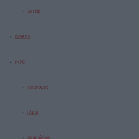
Gossip
ΆΡΘΡΑ
INFO
Τουρισμός
Γάμοι
Δρομολόγια