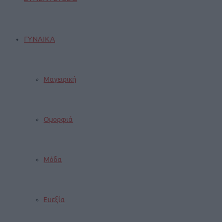
ΓΥΝΑΙΚΑ
Μαγειρική
Ομορφιά
Μόδα
Ευεξία