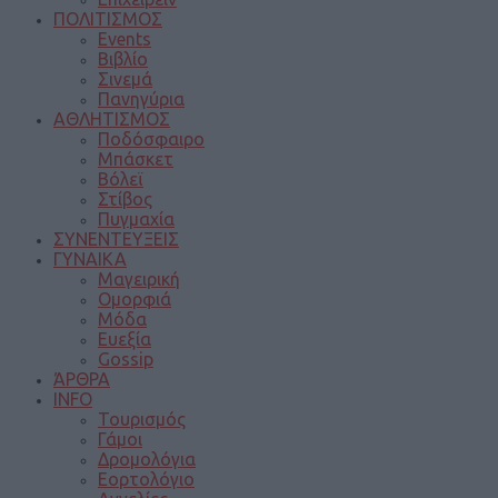
ΠΟΛΙΤΙΣΜΟΣ
Events
Βιβλίο
Σινεμά
Πανηγύρια
ΑΘΛΗΤΙΣΜΟΣ
Ποδόσφαιρο
Μπάσκετ
Βόλεϊ
Στίβος
Πυγμαχία
ΣΥΝΕΝΤΕΥΞΕΙΣ
ΓΥΝΑΙΚΑ
Μαγειρική
Ομορφιά
Μόδα
Ευεξία
Gossip
ΆΡΘΡΑ
INFO
Τουρισμός
Γάμοι
Δρομολόγια
Εορτολόγιο