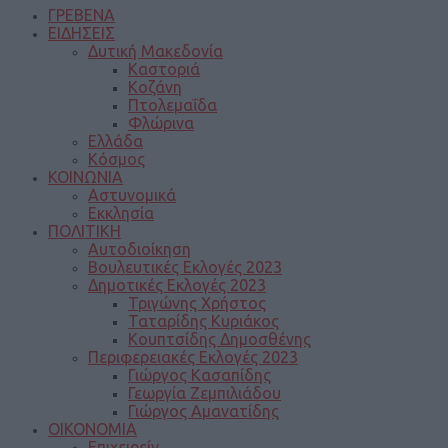
ΓΡΕΒΕΝΑ
ΕΙΔΗΣΕΙΣ
Δυτική Μακεδονία
Καστοριά
Κοζάνη
Πτολεμαΐδα
Φλώρινα
Ελλάδα
Κόσμος
ΚΟΙΝΩΝΙΑ
Αστυνομικά
Εκκλησία
ΠΟΛΙΤΙΚΗ
Αυτοδιοίκηση
Βουλευτικές Εκλογές 2023
Δημοτικές Εκλογές 2023
Τριγώνης Χρήστος
Ταταρίδης Κυριάκος
Κουπτσίδης Δημοσθένης
Περιφερειακές Εκλογές 2023
Γιώργος Κασαπίδης
Γεωργία Ζεμπιλιάδου
Γιώργος Αμανατίδης
ΟΙΚΟΝΟΜΙΑ
Επιχειρείν