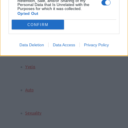
Retention, Sale, and/or Sharing of my
Personal Data that Is Unrelated with the
Purposes for which it was collected.
Opted Out
Διακόσμηση
CONFIRM
Διατροφή
Data Deletion
Data Access
Privacy Policy
Υγεία
Auto
Sexuality