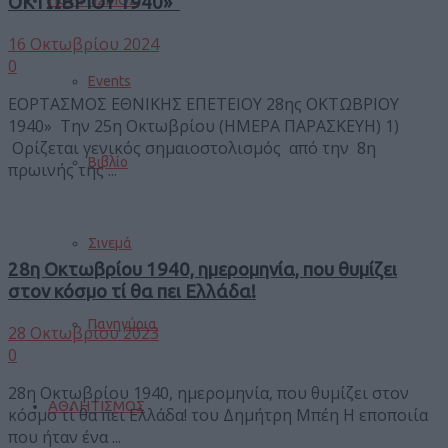
ΟΚΤΩΒΡΙΟΥ 1940»
16 Οκτωβρίου 2024
0
Events
ΕΟΡΤΑΣΜΟΣ ΕΘΝΙΚΗΣ ΕΠΕΤΕΙΟΥ 28ης ΟΚΤΩΒΡΙΟΥ
1940» Την 25η Οκτωβρίου (ΗΜΕΡΑ ΠΑΡΑΣΚΕΥΗ) 1)
Ορίζεται γενικός σημαιοστολισμός από την 8η
Βιβλίο
πρωινής της ...
Σινεμά
28η Οκτωβρίου 1940, ημερομηνία, που θυμίζει
στον κόσμο τί θα πει Ελλάδα!
Πανηγύρια
28 Οκτωβρίου 2023
0
28η Οκτωβρίου 1940, ημερομηνία, που θυμίζει στον
ΑΘΛΗΤΙΣΜΟΣ
κόσμο τί θα πει Ελλάδα! του Δημήτρη Μπέη Η εποποιία
που ήταν ένα ...