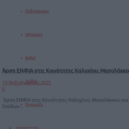
Ποδόσφαιρο
Μπάσκετ
Βόλεϊ
Άρση ΕΝΦΙΑ στις Κοινότητες Καλοχίου, Μεσολάκκ
Στίβος
13 Φεβρουαρίου 2025
0
Άρση ΕΝΦΙΑ στις Κοινότητες Καλοχίου, Μεσολάκκου κα
Πυγμαχία
Εσόδων ...
ΣΥΝΕΝΤΕΥΞΕΙΣ