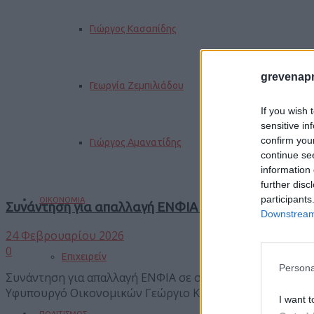
Γιώργος Κασαπίδης
grevenapr
Γεωργία Ζεμπιλιάδου
If you wish 
sensitive in
confirm you
Γιώργος Αμανατίδης
continue se
information 
further disc
participants
ΟΙΚΟΝΟΜΙΑ
Συνάντηση για απαλλαγή ΕΝΦΙΑ σε σεισμόπληκτες π
Downstream 
24 Φεβρουαρίου 2026
0
Επιχειρείν
Persona
Συνάντηση για απαλλαγή ΕΝΦΙΑ σε σεισμόπληκτες περι
Υφυπουργό Οικονομικών Γεώργιο Κότσιρα, θέτοντας ...
I want t