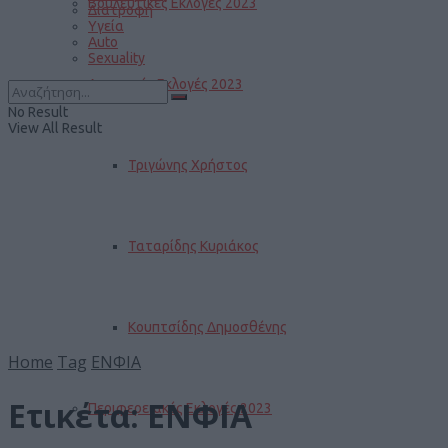
Βουλευτικές Εκλογές 2023
Διατροφή
Υγεία
Auto
Sexuality
Δημοτικές Εκλογές 2023
No Result
View All Result
Τριγώνης Χρήστος
Ταταρίδης Κυριάκος
Κουπτσίδης Δημοσθένης
Home
Tag
ΕΝΦΙΑ
Ετικέτα:
ΕΝΦΙΑ
Περιφερειακές Εκλογές 2023