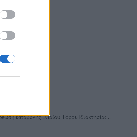
έωση καταβολής Ενιαίου Φόρου Ιδιοκτησίας ...