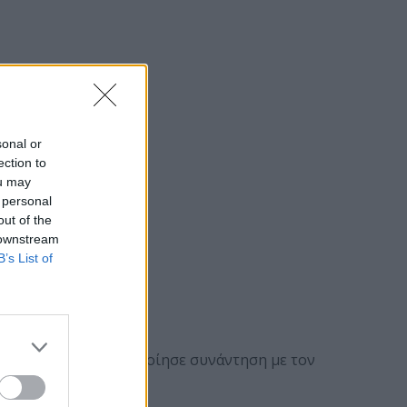
sonal or
ection to
ou may
 personal
out of the
 downstream
B’s List of
υρόπουλος πραγματοποίησε συνάντηση με τον