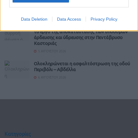
του κτιρίου της Στέγης Ανηλίκων Κοζάνης
4 ΑΥΓΟΎΣΤΟΥ 2026
Data Deletion
Data Access
Privacy Policy
Περιφέρεια Δυτικής Μακεδονίας: Εντάχθηκε
το έργο της αποκατάστασης των υποδομών
άρδευσης και ύδρευσης στην Πεντάβρυσο
Καστοριάς
5 ΑΥΓΟΎΣΤΟΥ 2026
Ολοκληρώνεται η ασφαλτόστρωση της οδού
Περιβόλι – Αβδέλλα
6 ΑΥΓΟΎΣΤΟΥ 2026
Κατηγορίες