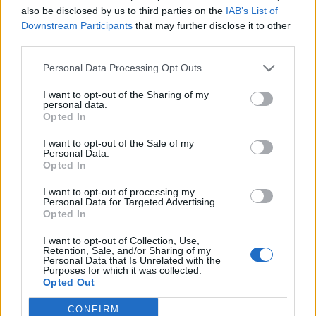
also be disclosed by us to third parties on the
IAB’s List of
Downstream Participants
that may further disclose it to other
third parties.
Personal Data Processing Opt Outs
I want to opt-out of the Sharing of my
personal data.
Opted In
I want to opt-out of the Sale of my
Personal Data.
Opted In
I want to opt-out of processing my
TRENDING
COMMENTS
LATEST
Personal Data for Targeted Advertising.
Opted In
Οι ΜΥΛΟΙ ΓΡΕΒΕΝΩΝ ΓΙΑΝΝΑΚΟΠΟΥΛΟΣ Α.Ε.
I want to opt-out of Collection, Use,
ανακοινώνουν την τιμή αγοράς στο Μαλακό
Retention, Sale, and/or Sharing of my
Σιτάρι εσοδείας 2026
Personal Data that Is Unrelated with the
Purposes for which it was collected.
30 ΙΟΥΛΊΟΥ 2026
Opted Out
Περιφέρεια Δυτικής Μακεδονίας: Υπογράφηκε
CONFIRM
η προγραμματική σύμβαση για την ανακαίνιση