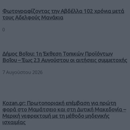
Φωτογραφίζοντας την Αβδέλλα 102 χρόνια μετά
τους Αδελφούς Μανάκια
0
Δήμος Βοΐου: 1η Έκθεση Τοπικών Προϊόντων
Βοΐου – Έως 23 Αυγούστου οι αιτήσεις συμμετοχής
7 Αυγούστου 2026
Kozan.gr: Πρωτοποριακή επέμβαση για πρώτη
φορά στο Μαμάτσειο και στη Δυτική Μακεδονία –
Μερική νεφρεκτομή με τη μέθοδο μηδενικής
ισχαιμίας