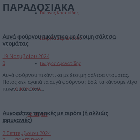
ΠΑΡΑΔΟΣΙΑΚΑ
Γιώργος Κασαπίδης
Αυγά φούρνου πικάντικα με έτοιμη σάλτσα
Γεωργία Ζεμπιλιάδου
ντομάτας
19 Νοεμβρίου 2024
0
Γιώργος Αμανατίδης
Αυγά φούρνου πικάντικα με έτοιμη σάλτσα ντομάτας.
Ποιος δεν αγαπά τα αυγά φούρνου ; Εδώ τα κάνουμε λίγο
πικάντικα, στον ...
ΟΙΚΟΝΟΜΙΑ
Αυγοφέτες τηνιακές με σιρόπι (ή αλλιώς
Επιχειρείν
φρυγανιές)
2 Σεπτεμβρίου 2024
0
ΠΟΛΙΤΙΣΜΟΣ