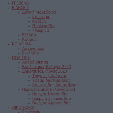
ΓΡΕΒΕΝΑ
ΕΙΔΗΣΕΙΣ
Δυτική Μακεδονία
Καστοριά
Κοζάνη
Πτολεμαΐδα
Φλώρινα
Ελλάδα
Κόσμος
ΚΟΙΝΩΝΙΑ
Αστυνομικά
Εκκλησία
ΠΟΛΙΤΙΚΗ
Αυτοδιοίκηση
Βουλευτικές Εκλογές 2023
Δημοτικές Εκλογές 2023
Τριγώνης Χρήστος
Ταταρίδης Κυριάκος
Κουπτσίδης Δημοσθένης
Περιφερειακές Εκλογές 2023
Γιώργος Κασαπίδης
Γεωργία Ζεμπιλιάδου
Γιώργος Αμανατίδης
ΟΙΚΟΝΟΜΙΑ
Επιχειρείν