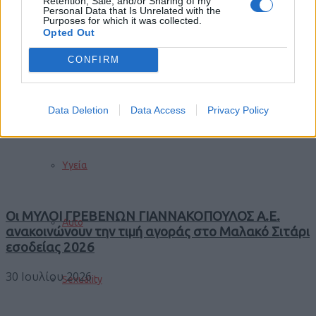
Retention, Sale, and/or Sharing of my
Personal Data that Is Unrelated with the
Purposes for which it was collected.
Opted Out
Διακόσμηση
CONFIRM
Trending
Διατροφή
Data Deletion
Data Access
Privacy Policy
Comments
Latest
Υγεία
Οι ΜΥΛΟΙ ΓΡΕΒΕΝΩΝ ΓΙΑΝΝΑΚΟΠΟΥΛΟΣ Α.Ε.
Auto
ανακοινώνουν την τιμή αγοράς στο Μαλακό Σιτάρι
εσοδείας 2026
30 Ιουλίου 2026
Sexuality