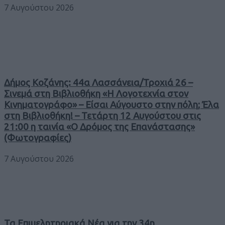
7 Αυγούστου 2026
Δήμος Κοζάνης: 44α Λασσάνεια/Τροχιά 26 –
Σινεμά στη Βιβλιοθήκη «Η Λογοτεχνία στον
Κινηματογράφο» – Είσαι Αύγουστο στην πόλη; Έλα
στη Βιβλιοθήκη! – Τετάρτη 12 Αυγούστου στις
21:00 η ταινία «Ο Δρόμος της Επανάστασης»
(Φωτογραφίες)
7 Αυγούστου 2026
Τα Επιμελητηριακά Νέα για την 34η