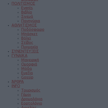
ΠΟΛΙΤΙΣΜΟΣ
Events
Βιβλίο
Σινεμά
Πανηγύρια
ΑΘΛΗΤΙΣΜΟΣ
Ποδόσφαιρο
Μπάσκετ
Βόλεϊ
Στίβος
Πυγμαχία
ΣΥΝΕΝΤΕΥΞΕΙΣ
ΓΥΝΑΙΚΑ
Μαγειρική
Ομορφιά
Μόδα
Ευεξία
Gossip
ΆΡΘΡΑ
INFO
Τουρισμός
Γάμοι
Δρομολόγια
Εορτολόγιο
Αγγελίες