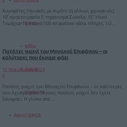
Αυγοφέτες τηνιακές με σιρόπι (ή αλλιώς φρυγανιές).
10' προετοιμασία 5' τηγάνισμα Σύνολο: 15' Υλικά
Τεμάχια: 15 3 αυγά 500 ml φρέσκο γάλα, πλήρες 1/2 ...
Events
Βιβλίο
Πατάτες γιαχνί του Μοναχού Επιφάνιου – οι
καλύτερες που έχουμε φάει
15 Νοεμβρίου 2024
Σινεμά
0
Πατάτες γιαχνί του Μοναχού Επιφάνιου – οι καλύτερες
Πανηγύρια
που έχουμε φάει Τέτοιες πατάτες γιαχνί δεν έχετε
ξαναφάει. Η γλύκα από ...
ΑΘΛΗΤΙΣΜΟΣ