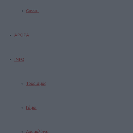
Gossip
ΆΡΘΡΑ
INFO
Τουρισμός
Γάμοι
Δρομολόγια