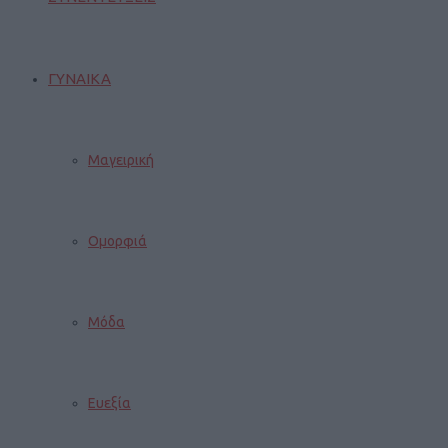
ΓΥΝΑΙΚΑ
Μαγειρική
Ομορφιά
Μόδα
Ευεξία