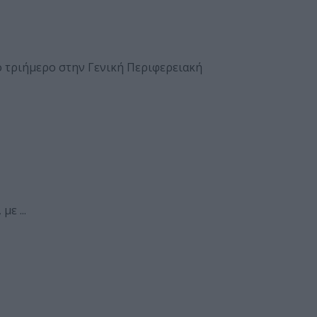
 τριήμερο στην Γενική Περιφερειακή
ε ...