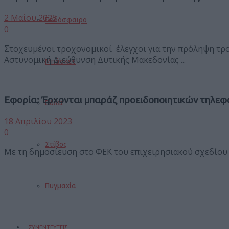
2 Μαΐου 2025
Ποδόσφαιρο
0
Στοχευμένοι τροχονομικοί έλεγχοι για την πρόληψη τρ
Αστυνομική Διεύθυνση Δυτικής Μακεδονίας ...
Μπάσκετ
Εφορία: Έρχονται μπαράζ προειδοποιητικών τηλεφ
Βόλεϊ
18 Απριλίου 2023
0
Στίβος
Με τη δημοσίευση στο ΦΕΚ του επιχειρησιακού σχεδίου της
Πυγμαχία
ΣΥΝΕΝΤΕΥΞΕΙΣ