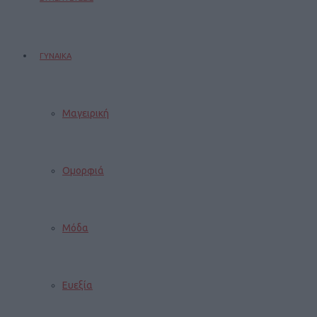
ΓΥΝΑΙΚΑ
Μαγειρική
Ομορφιά
Μόδα
Ευεξία