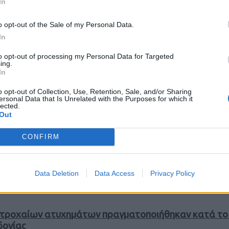
In
νική ανοχή στη μη χρήση κράνους», σε περιοχές της Δ
o opt-out of the Sale of my Personal Data.
In
to opt-out of processing my Personal Data for Targeted
ing.
ανοχή στη μη χρήση κράνους», σε περιοχές της Δυτικής Μα
In
o opt-out of Collection, Use, Retention, Sale, and/or Sharing
ersonal Data that Is Unrelated with the Purposes for which it
lected.
Out
ές της Δυτικής Μακεδονίας
CONFIRM
Data Deletion
Data Access
Privacy Policy
Ανοχή στη μη χρήση κράνους», σε περιοχές της Δυτικής Μα
η τροχαίων ατυχημάτων πραγματοποιήθηκαν κατά το 
δονίας