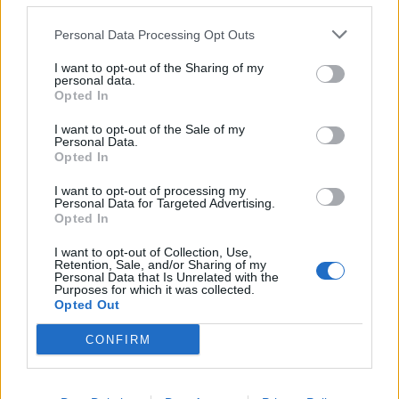
Personal Data Processing Opt Outs
I want to opt-out of the Sharing of my
personal data.
Opted In
I want to opt-out of the Sale of my
Personal Data.
ΔΗΜΟΦΙΛΗ
ΣΧΟΛΙΑ
ΤΕΛΕΥΤΑΙΑ
Opted In
Οι ΜΥΛΟΙ ΓΡΕΒΕΝΩΝ ΓΙΑΝΝΑΚΟΠΟΥΛΟΣ Α.Ε.
I want to opt-out of processing my
ανακοινώνουν την τιμή αγοράς στο Μαλακό
Personal Data for Targeted Advertising.
Opted In
Σιτάρι εσοδείας 2026
30 ΙΟΥΛΊΟΥ 2026
I want to opt-out of Collection, Use,
Retention, Sale, and/or Sharing of my
Personal Data that Is Unrelated with the
Περιφέρεια Δυτικής Μακεδονίας: Υπογράφηκε
Purposes for which it was collected.
η προγραμματική σύμβαση για την ανακαίνιση
Opted Out
του κτιρίου της Στέγης Ανηλίκων Κοζάνης
4 ΑΥΓΟΎΣΤΟΥ 2026
CONFIRM
Περιφέρεια Δυτικής Μακεδονίας: Εντάχθηκε
το έργο της αποκατάστασης των υποδομών