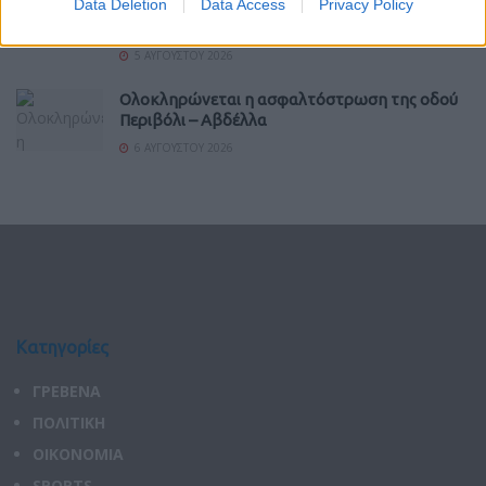
Data Deletion
Data Access
Privacy Policy
άρδευσης και ύδρευσης στην Πεντάβρυσο
Καστοριάς
5 ΑΥΓΟΎΣΤΟΥ 2026
Ολοκληρώνεται η ασφαλτόστρωση της οδού
Περιβόλι – Αβδέλλα
6 ΑΥΓΟΎΣΤΟΥ 2026
Κατηγορίες
ΓΡΕΒΕΝΑ
ΠΟΛΙΤΙΚΗ
ΟΙΚΟΝΟΜΙΑ
SPORTS