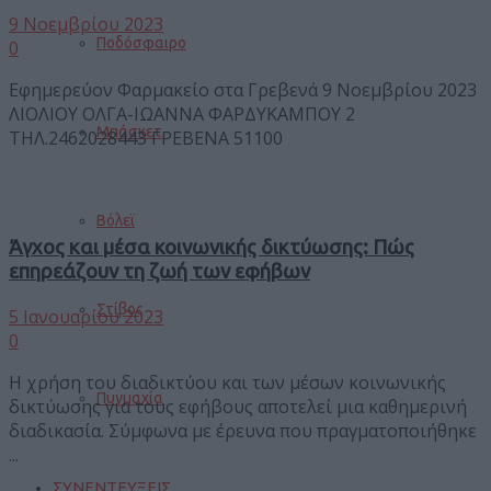
9 Νοεμβρίου 2023
Ποδόσφαιρο
0
Εφημερεύον Φαρμακείο στα Γρεβενά 9 Νοεμβρίου 2023
ΛΙΟΛΙΟΥ ΟΛΓΑ-ΙΩΑΝΝΑ ΦΑΡΔΥΚΑΜΠΟΥ 2
Μπάσκετ
ΤΗΛ.2462028443 ΓΡΕΒΕΝΑ 51100
Βόλεϊ
Άγχος και μέσα κοινωνικής δικτύωσης: Πώς
επηρεάζουν τη ζωή των εφήβων
Στίβος
5 Ιανουαρίου 2023
0
H χρήση του διαδικτύου και των μέσων κοινωνικής
Πυγμαχία
δικτύωσης για τους εφήβους αποτελεί μια καθημερινή
διαδικασία. Σύμφωνα με έρευνα που πραγματοποιήθηκε
...
ΣΥΝΕΝΤΕΥΞΕΙΣ