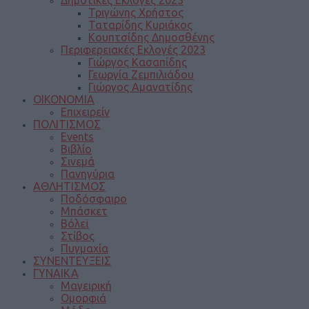
Τριγώνης Χρήστος
Ταταρίδης Κυριάκος
Κουπτσίδης Δημοσθένης
Περιφερειακές Εκλογές 2023
Γιώργος Κασαπίδης
Γεωργία Ζεμπιλιάδου
Γιώργος Αμανατίδης
ΟΙΚΟΝΟΜΙΑ
Επιχειρείν
ΠΟΛΙΤΙΣΜΟΣ
Events
Βιβλίο
Σινεμά
Πανηγύρια
ΑΘΛΗΤΙΣΜΟΣ
Ποδόσφαιρο
Μπάσκετ
Βόλεϊ
Στίβος
Πυγμαχία
ΣΥΝΕΝΤΕΥΞΕΙΣ
ΓΥΝΑΙΚΑ
Μαγειρική
Ομορφιά