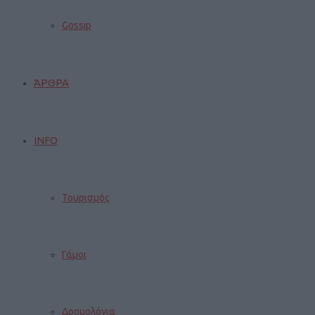
Gossip
ΆΡΘΡΑ
INFO
Τουρισμός
Γάμοι
Δρομολόγια