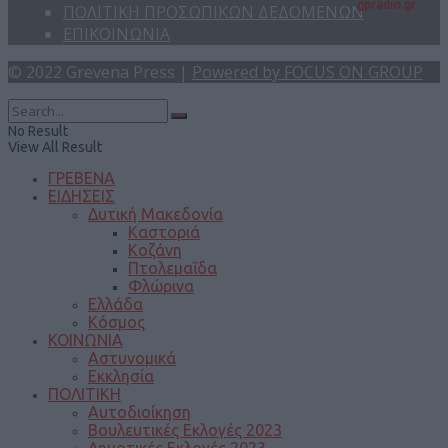
gpradio.gr
ΠΟΛΙΤΙΚΗ ΠΡΟΣΩΠΙΚΩΝ ΔΕΔΟΜΕΝΩΝ
ΕΠΙΚΟΙΝΩΝΙΑ
© 2022 Grevena Press |
Powered by FOCUS ON GROUP
No Result
View All Result
ΓΡΕΒΕΝΑ
ΕΙΔΗΣΕΙΣ
Δυτική Μακεδονία
Καστοριά
Κοζάνη
Πτολεμαΐδα
Φλώρινα
Ελλάδα
Κόσμος
ΚΟΙΝΩΝΙΑ
Αστυνομικά
Εκκλησία
ΠΟΛΙΤΙΚΗ
Αυτοδιοίκηση
Βουλευτικές Εκλογές 2023
Δημοτικές Εκλογές 2023