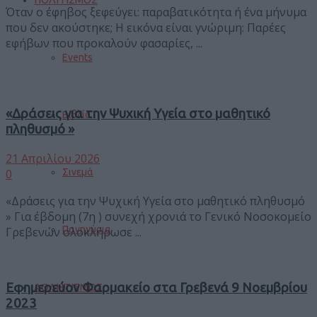
Όταν ο έφηβος ξεφεύγει: παραβατικότητα ή ένα μήνυμα
που δεν ακούστηκε; Η εικόνα είναι γνώριμη: Παρέες
εφήβων που προκαλούν φασαρίες, ...
Events
«Δράσεις για την Ψυχική Υγεία στο μαθητικό
Βιβλίο
πληθυσμό »
21 Απριλίου 2026
Σινεμά
0
«Δράσεις για την Ψυχική Υγεία στο μαθητικό πληθυσμό
» Για έβδομη (7η ) συνεχή χρονιά το Γενικό Νοσοκομείο
Πανηγύρια
Γρεβενών ολοκλήρωσε ...
Εφημερεύον Φαρμακείο στα Γρεβενά 9 Νοεμβρίου
ΑΘΛΗΤΙΣΜΟΣ
2023