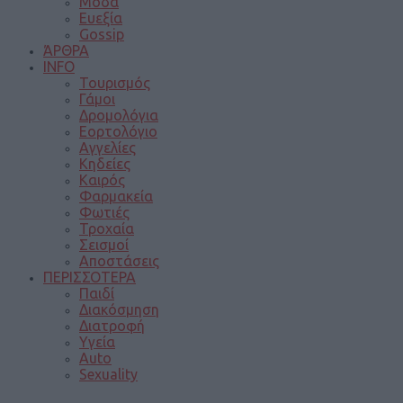
Μόδα
Ευεξία
Gossip
ΆΡΘΡΑ
INFO
Τουρισμός
Γάμοι
Δρομολόγια
Εορτολόγιο
Αγγελίες
Κηδείες
Καιρός
Φαρμακεία
Φωτιές
Τροχαία
Σεισμοί
Αποστάσεις
ΠΕΡΙΣΣΟΤΕΡΑ
Παιδί
Διακόσμηση
Διατροφή
Υγεία
Auto
Sexuality