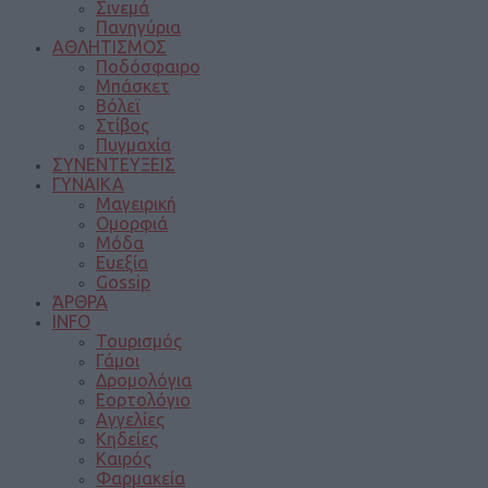
Σινεμά
Πανηγύρια
ΑΘΛΗΤΙΣΜΟΣ
Ποδόσφαιρο
Μπάσκετ
Βόλεϊ
Στίβος
Πυγμαχία
ΣΥΝΕΝΤΕΥΞΕΙΣ
ΓΥΝΑΙΚΑ
Μαγειρική
Ομορφιά
Μόδα
Ευεξία
Gossip
ΆΡΘΡΑ
INFO
Τουρισμός
Γάμοι
Δρομολόγια
Εορτολόγιο
Αγγελίες
Κηδείες
Καιρός
Φαρμακεία