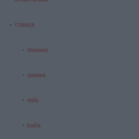
ΓΥΝΑΙΚΑ
Μαγειρική
Ομορφιά
Μόδα
Ευεξία