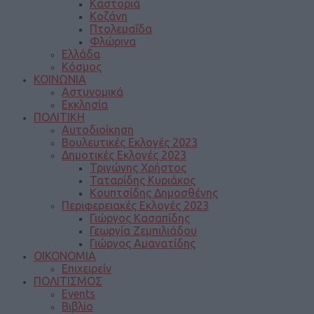
Καστοριά
Κοζάνη
Πτολεμαΐδα
Φλώρινα
Ελλάδα
Κόσμος
ΚΟΙΝΩΝΙΑ
Αστυνομικά
Εκκλησία
ΠΟΛΙΤΙΚΗ
Αυτοδιοίκηση
Βουλευτικές Εκλογές 2023
Δημοτικές Εκλογές 2023
Τριγώνης Χρήστος
Ταταρίδης Κυριάκος
Κουπτσίδης Δημοσθένης
Περιφερειακές Εκλογές 2023
Γιώργος Κασαπίδης
Γεωργία Ζεμπιλιάδου
Γιώργος Αμανατίδης
ΟΙΚΟΝΟΜΙΑ
Επιχειρείν
ΠΟΛΙΤΙΣΜΟΣ
Events
Βιβλίο