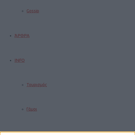
Gossip
ΆΡΘΡΑ
INFO
Τουρισμός
Γάμοι
Δρομολόγια