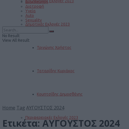
Βουλευτικές Εκλογές 2023
Διακόσμηση
Διατροφή
Υγεία
Auto
Sexuality
Δημοτικές Εκλογές 2023
No Result
View All Result
Τριγώνης Χρήστος
Ταταρίδης Κυριάκος
Κουπτσίδης Δημοσθένης
Home
Tag
ΑΥΓΟΥΣΤΟΣ 2024
Περιφερειακές Εκλογές 2023
Ετικέτα:
ΑΥΓΟΥΣΤΟΣ 2024