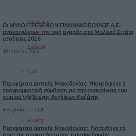
Διακόσμηση
Οι ΜΥΛΟΙ ΓΡΕΒΕΝΩΝ ΓΙΑΝΝΑΚΟΠΟΥΛΟΣ Α.Ε.
ανακοινώνουν την τιμή αγοράς στο Μαλακό Σιτάρι
εσοδείας 2026
Διατροφή
30 Ιουλίου 2026
Υγεία
Περιφέρεια Δυτικής Μακεδονίας: Υπογράφηκε η
προγραμματική σύμβαση για την ανακαίνιση του
Auto
κτιρίου της Στέγης Ανηλίκων Κοζάνης
4 Αυγούστου 2026
Sexuality
Περιφέρεια Δυτικής Μακεδονίας: Εντάχθηκε το
έργο της αποκατάστασης των υποδομών