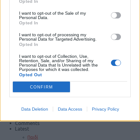
Opted In
Φωτιές
I want to opt-out of the Sale of my
Personal Data.
Opted In
I want to opt-out of processing my
Τροχαία
Personal Data for Targeted Advertising.
Opted In
I want to opt-out of Collection, Use,
Retention, Sale, and/or Sharing of my
Σεισμοί
Personal Data that Is Unrelated with the
Purposes for which it was collected.
Opted Out
Αποστάσεις
CONFIRM
Data Deletion
Data Access
Privacy Policy
ΠΕΡΙΣΣΟΤΕΡΑ
Trending
Comments
Latest
Παιδί