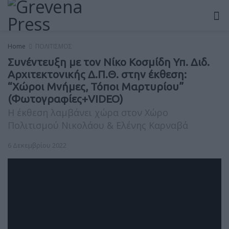
Home
ΠΟΛΙΤΙΣΜΟΣ
Συνέντευξη με τον Νίκο Κοσμίδη Υπ. Διδ.
Αρχιτεκτονικής Δ.Π.Θ. στην έκθεση:
“Χώροι Μνήμες, Τόποι Μαρτυρίου”
(Φωτογραφίες+VIDEO)
Η έκθεση λαμβάνει χώρα στον Χώρο
Πολιτισμού Νικολάου & Ελένης Καρναβά
6 Δεκεμβρίου 2022