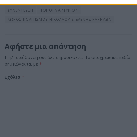
Tags:
ΜΝΗΜΕΣ ΣΤΟ ΧΩΡΟ
ΝΙΚΟΣ ΚΟΣΜΙΔΗΣ
ΣΥΝΕΝΤΕΥΞΗ
ΤΟΠΟΙ ΜΑΡΤΥΡΙΟΥ
ΧΩΡΟΣ ΠΟΛΙΤΙΣΜΟΥ ΝΙΚΟΛΑΟΥ & ΕΛΕΝΗΣ ΚΑΡΝΑΒΑ
Αφήστε μια απάντηση
Η ηλ. διεύθυνση σας δεν δημοσιεύεται.
Τα υποχρεωτικά πεδία
σημειώνονται με
*
Σχόλιο
*