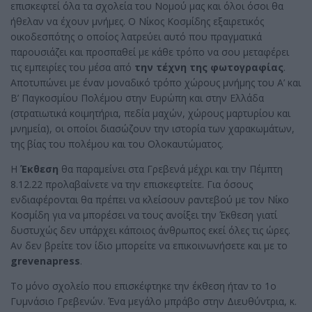
επισκεφτεί όλα τα σχολεία του Νομού μας και όλοι όσοι θα
ήθελαν να έχουν μνήμες. Ο Νίκος Κοσμίδης εξαιρετικός
οικοδεσπότης ο οποίος λατρεύει αυτό που πραγματικά
παρουσιάζει και προσπαθεί με κάθε τρόπο να σου μεταφέρει
τις εμπειρίες του μέσα από
την τέχνη της φωτογραφίας
.
Αποτυπώνει με έναν μοναδικό τρόπο χώρους μνήμης του Α’ και
Β’ Παγκοσμίου Πολέμου στην Ευρώπη και στην Ελλάδα
(στρατιωτικά κοιμητήρια, πεδία μαχών, χώρους μαρτυρίου και
μνημεία), οι οποίοι διασώζουν την ιστορία των χαρακωμάτων,
της βίας του πολέμου και του Ολοκαυτώματος.
Η
Έκθεση
θα παραμείνει στα Γρεβενά μέχρι και την Πέμπτη
8.12.22 προλαβαίνετε να την επισκεφτείτε. Για όσους
ενδιαφέρονται θα πρέπει να κλείσουν ραντεβού με τον Νίκο
Κοσμίδη για να μπορέσει να τους ανοίξει την Έκθεση γιατί
δυστυχώς δεν υπάρχει κάποιος άνθρωπος εκεί όλες τις ώρες.
Αν δεν βρείτε τον ίδιο μπορείτε να επικοινωνήσετε και με το
grevenapress
.
Το μόνο σχολείο που επισκέφτηκε την έκθεση ήταν το 1ο
Γυμνάσιο Γρεβενών. Ένα μεγάλο μπράβο στην Διευθύντρια, κ.