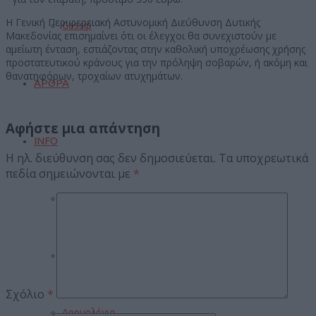
Η Γενική Περιφερειακή Αστυνομική Διεύθυνση Δυτικής
Gossip
Μακεδονίας επισημαίνει ότι οι έλεγχοι θα συνεχιστούν με
αμείωτη ένταση, εστιάζοντας στην καθολική υποχρέωσης χρήσης
προστατευτικού κράνους για την πρόληψη σοβαρών, ή ακόμη και
θανατηφόρων, τροχαίων ατυχημάτων.
ΆΡΘΡΑ
Αφήστε μια απάντηση
INFO
Η ηλ. διεύθυνση σας δεν δημοσιεύεται.
Τα υποχρεωτικά
πεδία σημειώνονται με
*
Τουρισμός
Γάμοι
Σχόλιο
*
Δρομολόγια