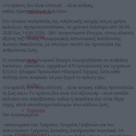
«To κράνος δεν είναι επιλογή … είναι ανάγκη,
καθώς προστατεύει τη ζωή σου»
Ποδόσφαιρο
Στο πλαίσιο εκστρατείας της «Μηδενικής ανοχής στη μη χρήση
κράνους», πραγματοποιήθηκαν, το χρονικό διάστημα από 08-06-
2026 έως 14-06-2026, -269- τροχονομικοί έλεγχοι, στους οδικούς
Μπάσκετ
άξονες της Γενικής Περιφερειακής Αστυνομικής Διεύθυνσης
Δυτικής Μακεδονίας, με απώτερο σκοπό την προστασία της
ανθρώπινης ζωής.
Οι εντατικοί τροχονομικοί έλεγχοι διενεργήθηκαν σε αναβάτες
Βόλεϊ
δικύκλων, τρικύκλων, οχημάτων ATV (γουρούνες) και οχημάτων
Ε.Π.Η.Ο. (Ελαφρύ Προσωπικό Ηλεκτρικό Όχημα), διότι κάθε
πολίτης είναι αναγκαίο να μην ξεχνά το κράνος του.
Στίβος
«Το κράνος δεν είναι επιλογή … είναι ανάγκη, καθώς προστατεύει
τη ζωή σου». Το Κράνος δεν είναι ένα αξεσουάρ – είναι ασπίδα
απέναντι στο απρόβλεπτο, καθώς η ασφάλεια δεν είναι θέμα
τύχης, αλλά αποτέλεσμα επιλογών που σώζουν ζωές.
Πυγμαχία
Πιο συγκεκριμένα:
• αστυνομικοί του Τμήματος Τροχαίας Γρεβενών και του
Αστυνομικού Τμήματος Δεσκάτης διενήργησαν συνολικά -19-
ΣΥΝΕΝΤΕΥΞΕΙΣ