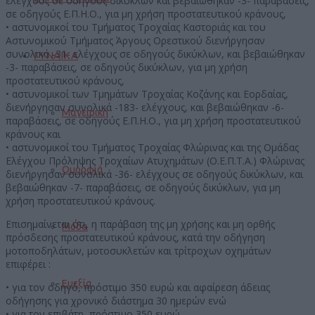
ελέγχους σε οδηγούς δικύκλων και βεβαιώθηκαν -3- παραβάσεις,
σε οδηγούς Ε.Π.Η.Ο., για μη χρήση προστατευτικού κράνους,
• αστυνομικοί του Τμήματος Τροχαίας Καστοριάς και του
Αστυνομικού Τμήματος Άργους Ορεστικού διενήργησαν
συνολικά -31- ελέγχους σε οδηγούς δικύκλων, και βεβαιώθηκαν
ΓΥΝΑΙΚΑ
-3- παραβάσεις, σε οδηγούς δικύκλων, για μη χρήση
προστατευτικού κράνους,
• αστυνομικοί των Τμημάτων Τροχαίας Κοζάνης και Εορδαίας,
διενήργησαν συνολικά -183- ελέγχους, και βεβαιώθηκαν -6-
Μαγειρική
παραβάσεις, σε οδηγούς Ε.Π.Η.Ο., για μη χρήση προστατευτικού
κράνους και
• αστυνομικοί του Τμήματος Τροχαίας Φλώρινας και της Ομάδας
Ελέγχου Πρόληψης Τροχαίων Ατυχημάτων (Ο.Ε.Π.Τ.Α.) Φλώρινας
Ομορφιά
διενήργησαν συνολικά -36- ελέγχους σε οδηγούς δικύκλων, και
βεβαιώθηκαν -7- παραβάσεις, σε οδηγούς δικύκλων, για μη
χρήση προστατευτικού κράνους.
Επισημαίνεται ότι, η παράβαση της μη χρήσης και μη ορθής
Μόδα
πρόσδεσης προστατευτικού κράνους, κατά την οδήγηση
μοτοποδηλάτων, μοτοσυκλετών και τρίτροχων οχημάτων
επιφέρει :
Ευεξία
• για τον οδηγό, πρόστιμο 350 ευρώ και αφαίρεση άδειας
οδήγησης για χρονικό διάστημα 30 ημερών ενώ
• για τον επιβάτη, πρόστιμο 350 ευρώ.