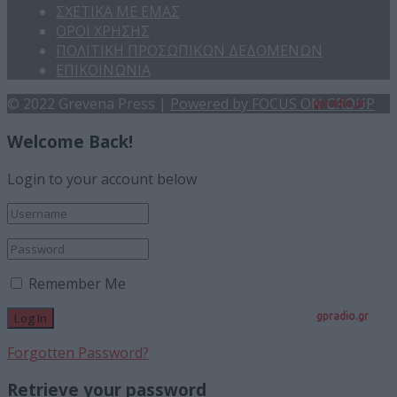
ΣΧΕΤΙΚΑ ΜΕ ΕΜΑΣ
ΟΡΟΙ ΧΡΗΣΗΣ
ΠΟΛΙΤΙΚΗ ΠΡΟΣΩΠΙΚΩΝ ΔΕΔΟΜΕΝΩΝ
ΕΠΙΚΟΙΝΩΝΙΑ
© 2022 Grevena Press |
Powered by FOCUS ON GROUP
gpradio.gr
Welcome Back!
Login to your account below
Remember Me
gpradio.gr
Forgotten Password?
Retrieve your password