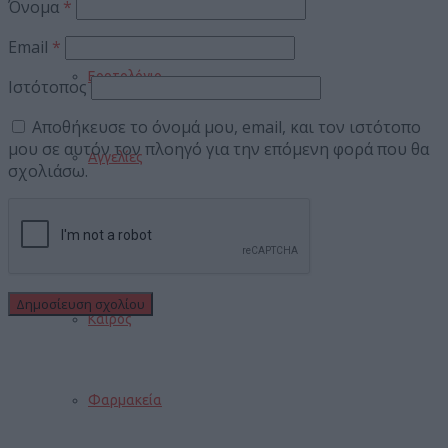
Όνομα
*
Email
*
Εορτολόγιο
Ιστότοπος
Αποθήκευσε το όνομά μου, email, και τον ιστότοπο
μου σε αυτόν τον πλοηγό για την επόμενη φορά που θα
Αγγελίες
σχολιάσω.
Κηδείες
Καιρός
Φαρμακεία