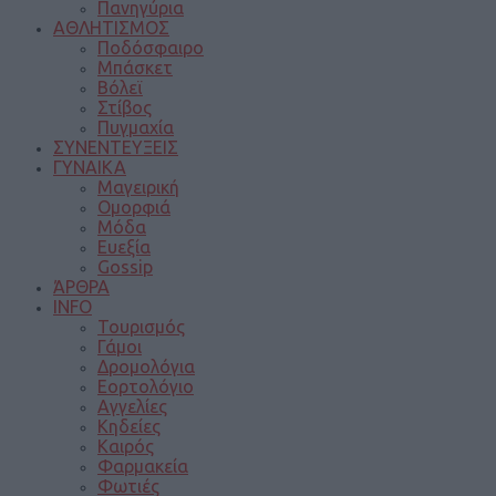
Πανηγύρια
ΑΘΛΗΤΙΣΜΟΣ
Ποδόσφαιρο
Μπάσκετ
Βόλεϊ
Στίβος
Πυγμαχία
ΣΥΝΕΝΤΕΥΞΕΙΣ
ΓΥΝΑΙΚΑ
Μαγειρική
Ομορφιά
Μόδα
Ευεξία
Gossip
ΆΡΘΡΑ
INFO
Τουρισμός
Γάμοι
Δρομολόγια
Εορτολόγιο
Αγγελίες
Κηδείες
Καιρός
Φαρμακεία
Φωτιές