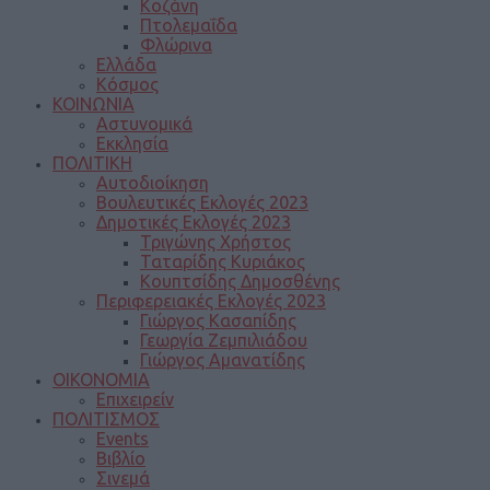
Κοζάνη
Πτολεμαΐδα
Φλώρινα
Ελλάδα
Κόσμος
ΚΟΙΝΩΝΙΑ
Αστυνομικά
Εκκλησία
ΠΟΛΙΤΙΚΗ
Αυτοδιοίκηση
Βουλευτικές Εκλογές 2023
Δημοτικές Εκλογές 2023
Τριγώνης Χρήστος
Ταταρίδης Κυριάκος
Κουπτσίδης Δημοσθένης
Περιφερειακές Εκλογές 2023
Γιώργος Κασαπίδης
Γεωργία Ζεμπιλιάδου
Γιώργος Αμανατίδης
ΟΙΚΟΝΟΜΙΑ
Επιχειρείν
ΠΟΛΙΤΙΣΜΟΣ
Events
Βιβλίο
Σινεμά