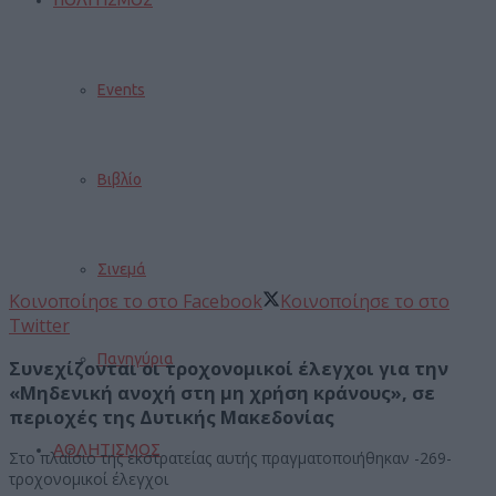
Events
Βιβλίο
Σινεμά
Κοινοποίησε το στο Facebook
Κοινοποίησε το στο
Twitter
Πανηγύρια
Συνεχίζονται οι τροχονομικοί έλεγχοι για την
«Μηδενική ανοχή στη μη χρήση κράνους»,
σε
περιοχές της Δυτικής Μακεδονίας
ΑΘΛΗΤΙΣΜΟΣ
Στο πλαίσιο της εκστρατείας αυτής πραγματοποιήθηκαν -269-
τροχονομικοί έλεγχοι