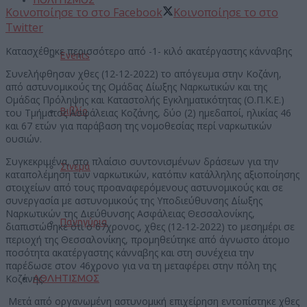
Κοινοποίησε το στο Facebook
Κοινοποίησε το στο
Twitter
Κατασχέθηκε περισσότερο από -1- κιλό ακατέργαστης κάνναβης
Events
Συνελήφθησαν χθες (12-12-2022) το απόγευμα στην Κοζάνη,
από αστυνομικούς της Ομάδας Δίωξης Ναρκωτικών και της
Ομάδας Πρόληψης και Καταστολής Εγκληματικότητας (Ο.Π.Κ.Ε.)
Βιβλίο
του Τμήματος Ασφάλειας Κοζάνης, δύο (2) ημεδαποί, ηλικίας 46
και 67 ετών για παράβαση της νομοθεσίας περί ναρκωτικών
ουσιών.
Συγκεκριμένα, στο πλαίσιο συντονισμένων δράσεων για την
Σινεμά
καταπολέμηση των ναρκωτικών, κατόπιν κατάλληλης αξιοποίησης
στοιχείων από τους προαναφερόμενους αστυνομικούς και σε
συνεργασία με αστυνομικούς της Υποδιεύθυνσης Δίωξης
Ναρκωτικών της Διεύθυνσης Ασφάλειας Θεσσαλονίκης,
Πανηγύρια
διαπιστώθηκε ότι ο 67χρονος, χθες (12-12-2022) το μεσημέρι σε
περιοχή της Θεσσαλονίκης, προμηθεύτηκε από άγνωστο άτομο
ποσότητα ακατέργαστης κάνναβης και στη συνέχεια την
παρέδωσε στον 46χρονο για να τη μεταφέρει στην πόλη της
ΑΘΛΗΤΙΣΜΟΣ
Κοζάνης.
Μετά από οργανωμένη αστυνομική επιχείρηση εντοπίστηκε χθες