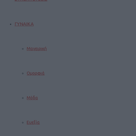
ΓΥΝΑΙΚΑ
Μαγειρική
Ομορφιά
Μόδα
Ευεξία