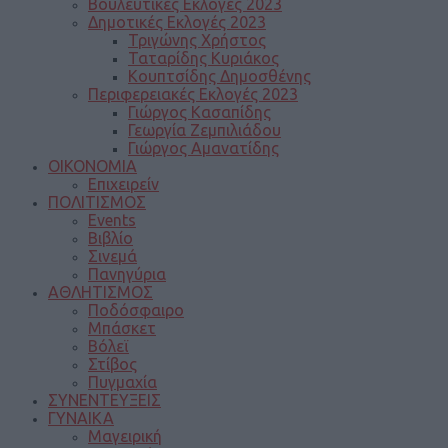
Βουλευτικές Εκλογές 2023
Δημοτικές Εκλογές 2023
Τριγώνης Χρήστος
Ταταρίδης Κυριάκος
Κουπτσίδης Δημοσθένης
Περιφερειακές Εκλογές 2023
Γιώργος Κασαπίδης
Γεωργία Ζεμπιλιάδου
Γιώργος Αμανατίδης
ΟΙΚΟΝΟΜΙΑ
Επιχειρείν
ΠΟΛΙΤΙΣΜΟΣ
Events
Βιβλίο
Σινεμά
Πανηγύρια
ΑΘΛΗΤΙΣΜΟΣ
Ποδόσφαιρο
Μπάσκετ
Βόλεϊ
Στίβος
Πυγμαχία
ΣΥΝΕΝΤΕΥΞΕΙΣ
ΓΥΝΑΙΚΑ
Μαγειρική