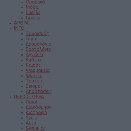
Ομορφιά
Μόδα
Ευεξία
Gossip
ΆΡΘΡΑ
INFO
Τουρισμός
Γάμοι
Δρομολόγια
Εορτολόγιο
Αγγελίες
Κηδείες
Καιρός
Φαρμακεία
Φωτιές
Τροχαία
Σεισμοί
Αποστάσεις
ΠΕΡΙΣΣΟΤΕΡΑ
Παιδί
Διακόσμηση
Διατροφή
Υγεία
Auto
Sexuality