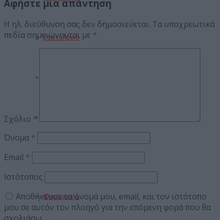
Αφήστε μια απάντηση
Η ηλ. διεύθυνση σας δεν δημοσιεύεται.
Τα υποχρεωτικά
πεδία σημειώνονται με
*
Εορτολόγιο
Αγγελίες
Κηδείες
Σχόλιο
*
Όνομα
*
Email
*
Καιρός
Ιστότοπος
Αποθήκευσε το όνομά μου, email, και τον ιστότοπο
Φαρμακεία
μου σε αυτόν τον πλοηγό για την επόμενη φορά που θα
σχολιάσω.