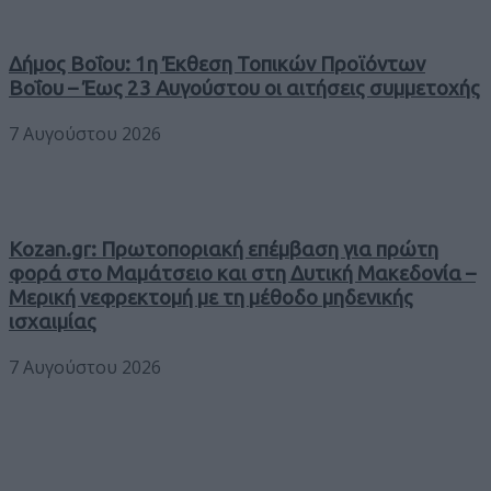
Δήμος Βοΐου: 1η Έκθεση Τοπικών Προϊόντων
Βοΐου – Έως 23 Αυγούστου οι αιτήσεις συμμετοχής
7 Αυγούστου 2026
Kozan.gr: Πρωτοποριακή επέμβαση για πρώτη
φορά στο Μαμάτσειο και στη Δυτική Μακεδονία –
Μερική νεφρεκτομή με τη μέθοδο μηδενικής
ισχαιμίας
7 Αυγούστου 2026