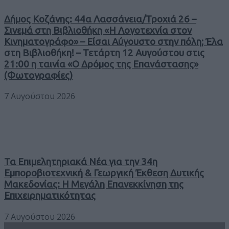
Δήμος Κοζάνης: 44α Λασσάνεια/Τροχιά 26 –
Σινεμά στη Βιβλιοθήκη «Η Λογοτεχνία στον
Κινηματογράφο» – Είσαι Αύγουστο στην πόλη; Έλα
στη Βιβλιοθήκη! – Τετάρτη 12 Αυγούστου στις
21:00 η ταινία «Ο Δρόμος της Επανάστασης»
(Φωτογραφίες)
7 Αυγούστου 2026
Τα Επιμελητηριακά Νέα για την 34η
Εμποροβιοτεχνική & Γεωργική Έκθεση Δυτικής
Μακεδονίας: Η Μεγάλη Επανεκκίνηση της
Επιχειρηματικότητας
7 Αυγούστου 2026