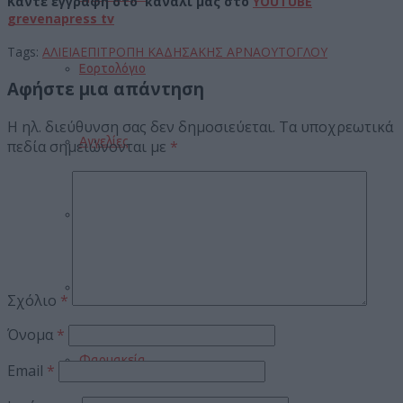
Κάντε εγγραφή στο κανάλι μας στο
YOUTUBE
grevenapress tv
Tags:
ΑΛΙΕΙΑ
ΕΠΙΤΡΟΠΗ ΚΑΔΗ
ΣΑΚΗΣ ΑΡΝΑΟΥΤΟΓΛΟΥ
Εορτολόγιο
Αφήστε μια απάντηση
Η ηλ. διεύθυνση σας δεν δημοσιεύεται.
Τα υποχρεωτικά
Αγγελίες
πεδία σημειώνονται με
*
Κηδείες
Καιρός
Σχόλιο
*
Όνομα
*
Φαρμακεία
Email
*