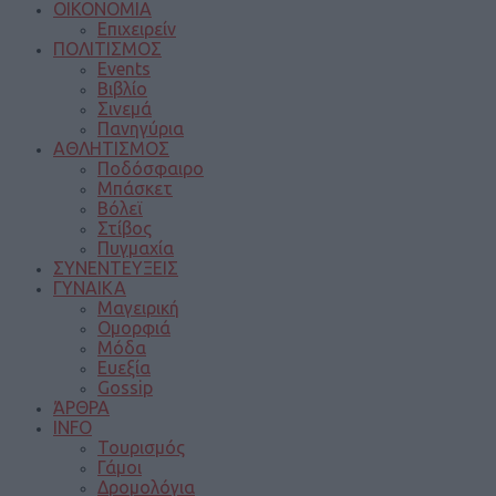
ΟΙΚΟΝΟΜΙΑ
Επιχειρείν
ΠΟΛΙΤΙΣΜΟΣ
Events
Βιβλίο
Σινεμά
Πανηγύρια
ΑΘΛΗΤΙΣΜΟΣ
Ποδόσφαιρο
Μπάσκετ
Βόλεϊ
Στίβος
Πυγμαχία
ΣΥΝΕΝΤΕΥΞΕΙΣ
ΓΥΝΑΙΚΑ
Μαγειρική
Ομορφιά
Μόδα
Ευεξία
Gossip
ΆΡΘΡΑ
INFO
Τουρισμός
Γάμοι
Δρομολόγια