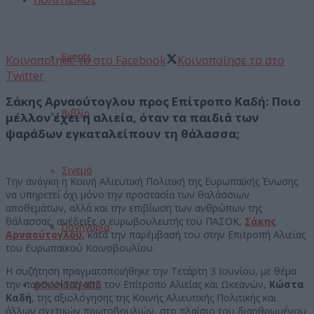
Events
Κοινοποίησε το στο Facebook
Κοινοποίησε το στο
Twitter
Σάκης Αρναούτογλου προς Επίτροπο Καδή: Ποιο
Βιβλίο
μέλλον έχει η αλιεία, όταν τα παιδιά των
ψαράδων εγκαταλείπουν τη θάλασσα;
Σινεμά
Την ανάγκη η Κοινή Αλιευτική Πολιτική της Ευρωπαϊκής Ένωσης
να υπηρετεί όχι μόνο την προστασία των θαλάσσιων
αποθεμάτων, αλλά και την επιβίωση των ανθρώπων της
θάλασσας, ανέδειξε ο ευρωβουλευτής του ΠΑΣΟΚ,
Σάκης
Πανηγύρια
Αρναούτογλου
, κατά την παρέμβασή του στην Επιτροπή Αλιείας
του Ευρωπαϊκού Κοινοβουλίου.
Η συζήτηση πραγματοποιήθηκε την Τετάρτη 3 Ιουνίου, με θέμα
την παρουσίαση από τον Επίτροπο Αλιείας και Ωκεανών,
Κώστα
ΑΘΛΗΤΙΣΜΟΣ
Καδή
, της αξιολόγησης της Κοινής Αλιευτικής Πολιτικής και
άλλων σχετικών πρωτοβουλιών, στο πλαίσιο του διαρθρωμένου