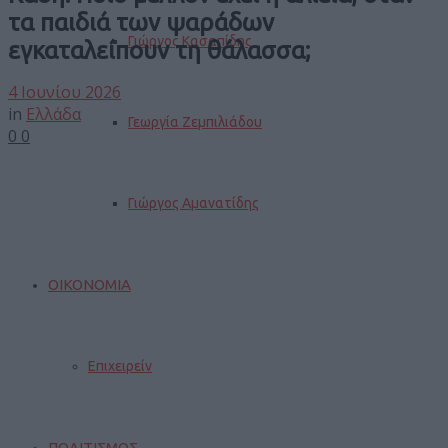
τα παιδιά των ψαράδων
Γιώργος Κασαπίδης
εγκαταλείπουν τη θάλασσα;
4 Ιουνίου 2026
in
Ελλάδα
Γεωργία Ζεμπιλιάδου
0
0
Γιώργος Αμανατίδης
ΟΙΚΟΝΟΜΙΑ
Επιχειρείν
ΠΟΛΙΤΙΣΜΟΣ