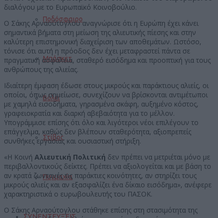
διαλόγου με το Ευρωπαϊκό Κοινοβούλιο.
Ποδόσφαιρο
Ο Σάκης Αρναούτογλου αναγνώρισε ότι η Ευρώπη έχει κάνει
σημαντικά βήματα στη μείωση της αλιευτικής πίεσης και στην
καλύτερη επιστημονική διαχείριση των αποθεμάτων. Ωστόσο,
τόνισε ότι αυτή η πρόοδος δεν έχει μεταφραστεί πάντα σε
Μπάσκετ
πραγματική ασφάλεια, σταθερό εισόδημα και προοπτική για τους
ανθρώπους της αλιείας.
Ιδιαίτερη έμφαση έδωσε στους μικρούς και παράκτιους αλιείς, οι
οποίοι, όπως σημείωσε, συνεχίζουν να βρίσκονται αντιμέτωποι
Βόλεϊ
με χαμηλά εισοδήματα, γηρασμένα σκάφη, αυξημένο κόστος,
γραφειοκρατία και διαρκή αβεβαιότητα για το μέλλον.
Υπογράμμισε επίσης ότι όλο και λιγότεροι νέοι επιλέγουν το
επάγγελμα, καθώς δεν βλέπουν σταθερότητα, αξιοπρεπείς
Στίβος
συνθήκες εργασίας και ουσιαστική στήριξη.
«Η Κοινή
Αλιευτική Πολιτική
δεν πρέπει να μετριέται μόνο με
περιβαλλοντικούς δείκτες. Πρέπει να αξιολογείται και με βάση το
αν κρατά ζωντανές τις παράκτιες κοινότητες, αν στηρίζει τους
Πυγμαχία
μικρούς αλιείς και αν εξασφαλίζει ένα δίκαιο εισόδημα», ανέφερε
χαρακτηριστικά ο ευρωβουλευτής του ΠΑΣΟΚ.
Ο Σάκης Αρναούτογλου στάθηκε επίσης στη στασιμότητα της
ΣΥΝΕΝΤΕΥΞΕΙΣ