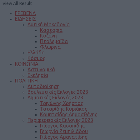
View All Result
ΓΡΕΒΕΝΑ
ΕΙΔΗΣΕΙΣ
Δυτική Μακεδονία
Καστοριά
Κοζάνη
Πτολεμαΐδα
Φλώρινα
Ελλάδα
Κόσμος
ΚΟΙΝΩΝΙΑ
Αστυνομικά
Εκκλησία
ΠΟΛΙΤΙΚΗ
Αυτοδιοίκηση
Βουλευτικές Εκλογές 2023
Δημοτικές Εκλογές 2023
Τριγώνης Χρήστος
Ταταρίδης Κυριάκος
Κουπτσίδης Δημοσθένης
Περιφερειακές Εκλογές 2023
Γιώργος Κασαπίδης
Γεωργία Ζεμπιλιάδου
Γιώργος Αμανατίδης