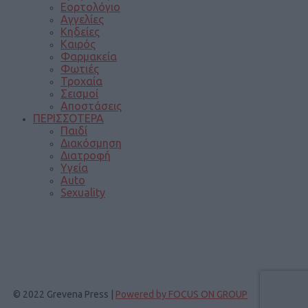
Εορτολόγιο
Αγγελίες
Κηδείες
Καιρός
Φαρμακεία
Φωτιές
Τροχαία
Σεισμοί
Αποστάσεις
ΠΕΡΙΣΣΟΤΕΡΑ
Παιδί
Διακόσμηση
Διατροφή
Υγεία
Auto
Sexuality
© 2022 Grevena Press |
Powered by FOCUS ON GROUP