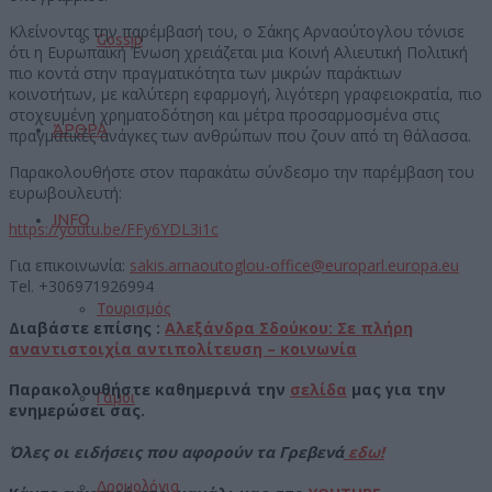
Κλείνοντας την παρέμβασή του, ο Σάκης Αρναούτογλου τόνισε
Gossip
ότι η Ευρωπαϊκή Ένωση χρειάζεται μια Κοινή Αλιευτική Πολιτική
πιο κοντά στην πραγματικότητα των μικρών παράκτιων
κοινοτήτων, με καλύτερη εφαρμογή, λιγότερη γραφειοκρατία, πιο
στοχευμένη χρηματοδότηση και μέτρα προσαρμοσμένα στις
ΆΡΘΡΑ
πραγματικές ανάγκες των ανθρώπων που ζουν από τη θάλασσα.
Παρακολουθήστε στον παρακάτω σύνδεσμο την παρέμβαση του
ευρωβουλευτή:
INFO
https://youtu.be/FFy6YDL3i1c
Για επικοινωνία:
sakis.arnaoutoglou-office@europarl.europa.eu
Tel. +306971926994
Τουρισμός
Διαβάστε επίσης :
Αλεξάνδρα Σδούκου: Σε πλήρη
αναντιστοιχία αντιπολίτευση – κοινωνία
Π
αρακολουθήστε καθημερινά την
σελίδα
μας για την
Γάμοι
ενημερώσει σας.
Όλες οι ειδήσεις που αφορούν τα Γρεβενά
εδω!
Δρομολόγια