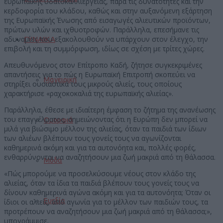
ευρωπαϊκής υδατοκαλλιέργειας, παρά τις δυνατότητες και την
κερδοφορία του κλάδου, καθώς και στην αυξανόμενη εξάρτηση
της Ευρωπαϊκής Ένωσης από εισαγωγές αλιευτικών προϊόντων,
πρώτων υλών και ιχθυοτροφών. Παράλληλα, επεσήμανε τις
αδυναμίες που εξακολουθούν να υπάρχουν στον έλεγχο, την
ΓΥΝΑΙΚΑ
επιβολή και τη συμμόρφωση, ιδίως σε σχέση με τρίτες χώρες.
Απευθυνόμενος στον Επίτροπο Καδή, ζήτησε συγκεκριμένες
απαντήσεις για το πώς η Ευρωπαϊκή Επιτροπή σκοπεύει να
Μαγειρική
στηρίξει ουσιαστικά τους μικρούς αλιείς, τους οποίους
χαρακτήρισε «ραχοκοκαλιά της ευρωπαϊκής αλιείας».
Παράλληλα, έθεσε με ιδιαίτερη έμφαση το ζήτημα της ανανέωσης
του επαγγέλματος, σημειώνοντας ότι η Ευρώπη δεν μπορεί να
Ομορφιά
μιλά για βιώσιμο μέλλον της αλιείας, όταν τα παιδιά των ίδιων
των αλιέων βλέπουν τους γονείς τους να αγωνίζονται
καθημερινά ακόμη και για τα αυτονόητα και, πολλές φορές,
ενθαρρύνονται να αναζητήσουν μια ζωή μακριά από τη θάλασσα.
Μόδα
«Πώς μπορούμε να προσελκύσουμε νέους στον κλάδο της
αλιείας, όταν τα ίδια τα παιδιά βλέπουν τους γονείς τους να
δίνουν καθημερινά αγώνα ακόμη και για τα αυτονόητα; Όταν οι
Ευεξία
ίδιοι οι αλιείς, από αγωνία για το μέλλον των παιδιών τους, τα
προτρέπουν να αναζητήσουν μια ζωή μακριά από τη θάλασσα;»,
υπογράμμισε.