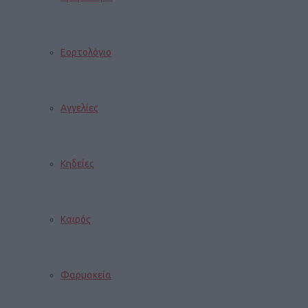
Εορτολόγιο
Αγγελίες
Κηδείες
Καιρός
Φαρμακεία