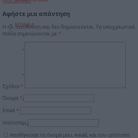
ΜΑΚΕΔΟΝΙΑΣ
Αφήστε μια απάντηση
ΓΥΝΑΙΚΑ
Η ηλ. διεύθυνση σας δεν δημοσιεύεται.
Τα υποχρεωτικά
πεδία σημειώνονται με
*
Μαγειρική
Ομορφιά
Σχόλιο
*
Όνομα
*
Μόδα
Email
*
Ιστότοπος
Ευεξία
Αποθήκευσε το όνομά μου, email, και τον ιστότοπο