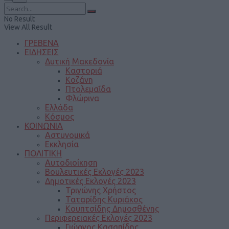
No Result
View All Result
ΓΡΕΒΕΝΑ
ΕΙΔΗΣΕΙΣ
Δυτική Μακεδονία
Καστοριά
Κοζάνη
Πτολεμαΐδα
Φλώρινα
Ελλάδα
Κόσμος
ΚΟΙΝΩΝΙΑ
Αστυνομικά
Εκκλησία
ΠΟΛΙΤΙΚΗ
Αυτοδιοίκηση
Βουλευτικές Εκλογές 2023
Δημοτικές Εκλογές 2023
Τριγώνης Χρήστος
Ταταρίδης Κυριάκος
Κουπτσίδης Δημοσθένης
Περιφερειακές Εκλογές 2023
Γιώργος Κασαπίδης