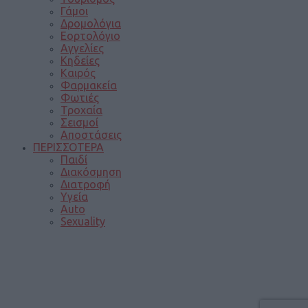
Γάμοι
Δρομολόγια
Εορτολόγιο
Αγγελίες
Κηδείες
Καιρός
Φαρμακεία
Φωτιές
Τροχαία
Σεισμοί
Αποστάσεις
ΠΕΡΙΣΣΟΤΕΡΑ
Παιδί
Διακόσμηση
Διατροφή
Υγεία
Auto
Sexuality