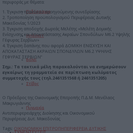
περιφοράς με θέματα:
1. Έγκριση πρακτικού προηγούμενης συνεδρίασης
Ποδόσφαιρο
2. Τροποποίηση προϋπολογισμού Περιφέρειας Δυτικής
Μακεδονίας 1/2023
3. Έγκριση αποδοχής Δωρεάς Μελέτης «Μελέτη Δομικής
Ενίσχυσης και Αποκατάστασης Ακραίων Σπονδύλων Μ6.2 Υψηλής
Μπάσκετ
Γέφυρας Σερβίων»
4. Έγκριση δαπάνης που αφορά ΔΟΜΙΚΗ ΕΝΙΣΧΥΣΗ ΚΑΙ
ΑΠΟΚΑΤΑΣΤΑΣΗ ΑΚΡΑΙΩΝ ΣΠΟΝΔΥΛΩΝ Μ6.2 ΥΨΗΛΗΣ
ΓΕΦΥΡΑΣ ΣΕΡΒΙΩΝ“
Βόλεϊ
Σημ.: Τα τακτικά μέλη παρακαλούνται να ενημερώσουν
εγκαίρως τη γραμματεία σε περίπτωση κωλύματος
συμμετοχής τους (τηλ.2461351568 ή 2461351205)
Στίβος
Ο Πρόεδρος της Οικονομικής Επιτροπής Π.Δ.Μ. Μενέλαος
Μακρυγιάννης
Πυγμαχία
Αντιπεριφερειάρχης Διοίκησης και Οικονομικού
Περιφέρειας Δυτ. Μακεδονίας
Tags:
ΟΙΚΟΝΟΜΙΚΗ ΕΠΙΤΡΟΠΗ
ΠΕΡΙΦΕΡΕΙΑ ΔΥΤΙΚΗΣ
ΣΥΝΕΝΤΕΥΞΕΙΣ