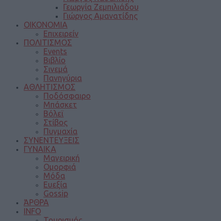
Γεωργία Ζεμπιλιάδου
Γιώργος Αμανατίδης
ΟΙΚΟΝΟΜΙΑ
Επιχειρείν
ΠΟΛΙΤΙΣΜΟΣ
Events
Βιβλίο
Σινεμά
Πανηγύρια
ΑΘΛΗΤΙΣΜΟΣ
Ποδόσφαιρο
Μπάσκετ
Βόλεϊ
Στίβος
Πυγμαχία
ΣΥΝΕΝΤΕΥΞΕΙΣ
ΓΥΝΑΙΚΑ
Μαγειρική
Ομορφιά
Μόδα
Ευεξία
Gossip
ΆΡΘΡΑ
INFO
Τουρισμός