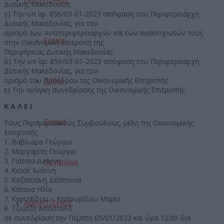
Δυτικής Μακεδονίας.
γ) Την υπ΄ αρ. 856/03-01-2023 απόφαση του Περιφερειάρχη
Δυτικής Μακεδονίας, για τον
ορισμό των Αντιπεριφερειαρχών και των αναπληρωτών τους
Events
στην Οικονομική Επιτροπή της
Περιφέρειας Δυτικής Μακεδονίας
δ) Την υπ΄ αρ. 856/03-01-2023 απόφαση του Περιφερειάρχη
Δυτικής Μακεδονίας, για τον
ορισμό του Προέδρου της Οικονομικής Επιτροπής
Βιβλίο
ε) Την ανάγκη συνεδρίασης της Οικονομικής Επιτροπής
Κ Α Λ Ε Ι
Σινεμά
Τους Περιφερειακούς Συμβούλους, μέλη της Οικονομικής
Επιτροπής
1. Βαβλιάρα Γεώργιο
2. Μαργαρίτη Γεώργιο
3. Γιάτσιο Ιωάννη
Πανηγύρια
4. Κιοσέ Ιωάννη
5. Κοζατσάνη Δέσποινα
6. Κάτανα Ηλία
7. Καρυπίδου – Κηπουρίδου Μαρία
ΑΘΛΗΤΙΣΜΟΣ
8. Τζιώτζη Απόστολο
σε συνεδρίαση την Πέμπτη 05/01/2023 και ώρα 12:00 δια