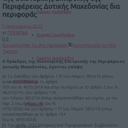
Περιφέρειας Δυτικής Μακεδονίας δια
Γιώργος Κασαπίδης
περιφοράς
5 Ιανουαρίου 2023
in
ΓΡΕΒΕΝΑ
Γεωργία Ζεμπιλιάδου
0
0
Κοινοποίησε το στο Facebook
Κοινοποίησε το στο
Twitter
Γιώργος Αμανατίδης
Ο Πρόεδρος της Οικονομικής Επιτροπής της Περιφέρειας
Δυτικής Μακεδονίας, έχοντας υπόψη:
α) Τις διατάξεις του άρθρου 175 του Νόμου 3852/10 (όπως
ΟΙΚΟΝΟΜΙΑ
αντικαταστάθηκε με το άρθρο
103 του Ν. 4555/2018 και στην συνέχεια με το άρθρο 2 του Ν.
4623/2019), του άρθρου 176
του Νόμου 3852/10 (όπως αντικαταστάθηκε και ισχύει, με την
παρ. 2 του άρθρου 40 του Ν.
Επιχειρείν
4735/2020) και του άρθρου 177 του Νόμου 3852/10 (όπως
αντικαταστάθηκε με το άρθρο 104
του Ν. 4555/2018)
β) Την αριθμ. 2/22 απόφαση του Περιφερειακού Συμβουλίου
ΠΟΛΙΤΙΣΜΟΣ