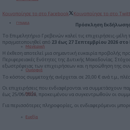
Κοινοποίησε το στο Facebook
Κοινοποίησε το στο Twit
ΓΥΝΑΙΚΑ
Πρόσκληση Εκδήλωσης 
Το Επιμελητήριο Γρεβενών καλεί τις επιχειρήσεις-μέλη
πραγματοποιηθεί από
23 έως 27 Σεπτεμβρίου 2026 στο
Μαγειρική
Η έκθεση αποτελεί μια σημαντική ευκαιρία προβολής προ
Περιφερειακές Ενότητες της Δυτικής Μακεδονίας. Στόχος
εξωστρέφειας των επιχειρήσεων και η προώθηση της συ
Ομορφιά
Το κόστος συμμετοχής ανέρχεται σε 20,00 € ανά τ.μ., πλέο
Οι επιχειρήσεις που ενδιαφέρονται να συμμετάσχουν πα
έως
25/06/2026
, προκειμένου να συγκεντρωθούν οι συμμ
Μόδα
Για περισσότερες πληροφορίες, οι ενδιαφερόμενοι μπορ
Ευεξία