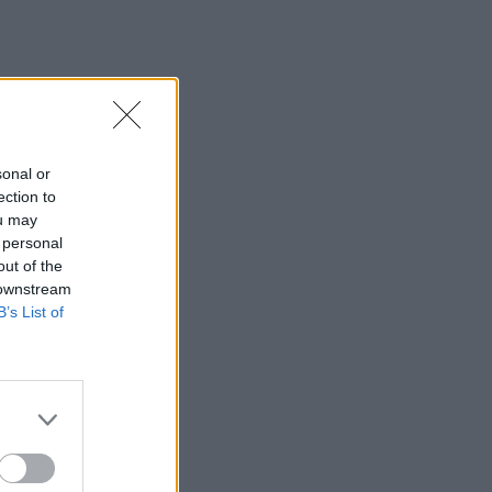
sonal or
ection to
ou may
 personal
out of the
 downstream
B’s List of