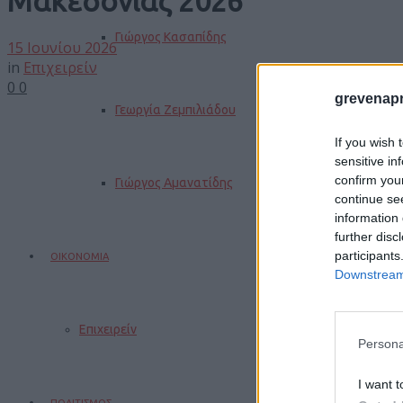
Μακεδονίας 2026
Γιώργος Κασαπίδης
15 Ιουνίου 2026
in
Επιχειρείν
0
0
grevenapr
Γεωργία Ζεμπιλιάδου
If you wish 
sensitive in
confirm you
Γιώργος Αμανατίδης
continue se
information 
further disc
participants
ΟΙΚΟΝΟΜΙΑ
Downstream 
Επιχειρείν
Persona
I want t