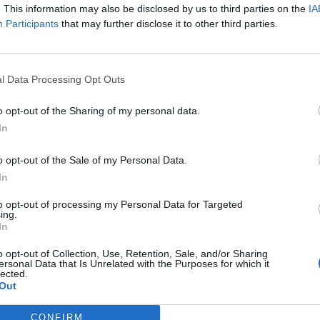
. This information may also be disclosed by us to third parties on the
IA
Participants
that may further disclose it to other third parties.
 ενημέρωση σας.
l Data Processing Opt Outs
 τα Γρεβενά
εδω!
o opt-out of the Sharing of my personal data.
ας στο
YOUTUBE grevenapress tv
In
o opt-out of the Sale of my Personal Data.
ΕΔΟΝΙΑΣ
In
to opt-out of processing my Personal Data for Targeted
ing.
In
o opt-out of Collection, Use, Retention, Sale, and/or Sharing
εδία σημειώνονται με
*
ersonal Data that Is Unrelated with the Purposes for which it
lected.
Out
CONFIRM