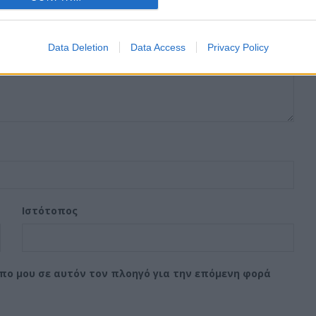
Data Deletion
Data Access
Privacy Policy
Ιστότοπος
οπο μου σε αυτόν τον πλοηγό για την επόμενη φορά