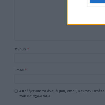
Όνομα
*
Email
*
Αποθήκευσε το όνομά μου, email, και τον ιστότ
που θα σχολιάσω.