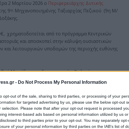
έρα 2 Μαρτίου 2026 ο
Περιφερειάρχης Δυτικής
της 9
Μηχανοποιημένης Ταξιαρχίας Πεζικού (9η Μ/
ης
Δοξάκης.
0€, χρηματοδοτείται από το πρόγραμμα Κεντρικών
αστοριάς και αποσκοπεί στην κάλυψη ουσιαστικών
ν και λειτουργικών υποδομών της περιοχής ευθύνης
ριθμό Μονάδων και Επιτηρητικών Φυλακίων,
ληλα, η συγκεκριμένη προμήθεια συμβάλλει
ess.gr -
Do Not Process My Personal Information
τοιμότητας, αλλά και στη βελτίωση των συνθηκών
τρατιωτών που υπηρετούν στην περιοχή.
to opt-out of the sale, sharing to third parties, or processing of your per
formation for targeted advertising by us, please use the below opt-out s
r selection. Please note that after your opt-out request is processed y
εριφέρειας Δυτικής Μακεδονίας και των Ενόπλων
eing interest-based ads based on personal information utilized by us or
οπικής αυτοδιοίκησης να στηρίζει τις στρατιωτικές
disclosed to third parties prior to your opt-out. You may separately opt-
λο στην ασφάλεια, τη σταθερότητα και την κοινωνική
losure of your personal information by third parties on the IAB’s list of