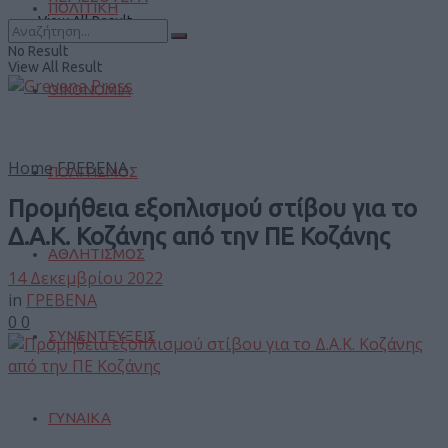
ΠΟΛΙΤΙΚΗ
View All Result
No Result
View All Result
ΟΙΚΟΝΟΜΙΑ
Home
ΓΡΕΒΕΝΑ
ΠΟΛΙΤΙΣΜΟΣ
Προμήθεια εξοπλισμού στίβου για το
Δ.Α.Κ. Κοζάνης από την ΠΕ Κοζάνης
ΑΘΛΗΤΙΣΜΟΣ
14 Δεκεμβρίου 2022
in
ΓΡΕΒΕΝΑ
0
0
ΣΥΝΕΝΤΕΥΞΕΙΣ
ΓΥΝΑΙΚΑ