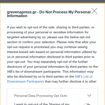
grevenapress.gr -
Do Not Process My Personal
Information
If you wish to opt-out of the sale, sharing to third parties, or
processing of your personal or sensitive information for
targeted advertising by us, please use the below opt-out
ΔΗΜΟΦΙΛΗ
section to confirm your selection. Please note that after your
ΣΧΟΛΙΑ
opt-out request is processed you may continue seeing
ΤΕΛΕΥΤΑΙΑ
interest-based ads based on personal information utilized by
us or personal information disclosed to third parties prior to
your opt-out. You may separately opt-out of the further
disclosure of your personal information by third parties on the
IAB’s list of downstream participants. This information may
also be disclosed by us to third parties on the
IAB’s List of
Περιφέρεια Δυτικής Μακεδονίας: Υπογράφηκε η
Downstream Participants
that may further disclose it to other
προγραμματική σύμβαση για την ανακαίνιση του
third parties.
κτιρίου της Στέγης Ανηλίκων Κοζάνης
Personal Data Processing Opt Outs
4 Αυγούστου 2026
I want to opt-out of the Sharing of my