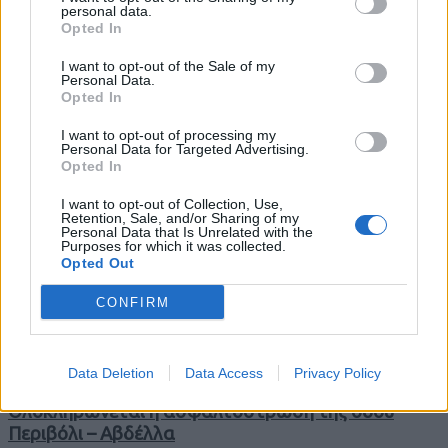
personal data.
Περιφέρεια Δυτικής Μακεδονίας: Εντάχθηκε το
Opted In
έργο της αποκατάστασης των υποδομών
I want to opt-out of the Sale of my
άρδευσης και ύδρευσης στην Πεντάβρυσο
Personal Data.
Καστοριάς
Opted In
5 Αυγούστου 2026
I want to opt-out of processing my
Personal Data for Targeted Advertising.
Opted In
I want to opt-out of Collection, Use,
Retention, Sale, and/or Sharing of my
Personal Data that Is Unrelated with the
Οι ΜΥΛΟΙ ΓΡΕΒΕΝΩΝ ΓΙΑΝΝΑΚΟΠΟΥΛΟΣ Α.Ε.
Purposes for which it was collected.
ανακοινώνουν την τιμή αγοράς στο Μαλακό Σιτάρι
Opted Out
εσοδείας 2026
CONFIRM
30 Ιουλίου 2026
Data Deletion
Data Access
Privacy Policy
Ολοκληρώνεται η ασφαλτόστρωση της οδού
Περιβόλι – Αβδέλλα