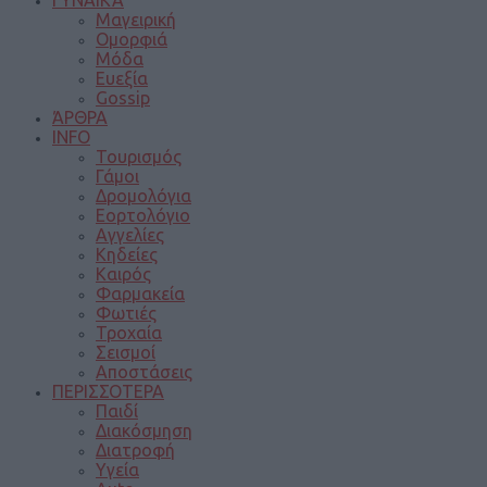
Μαγειρική
Ομορφιά
Μόδα
Ευεξία
Gossip
ΆΡΘΡΑ
INFO
Τουρισμός
Γάμοι
Δρομολόγια
Εορτολόγιο
Αγγελίες
Κηδείες
Καιρός
Φαρμακεία
Φωτιές
Τροχαία
Σεισμοί
Αποστάσεις
ΠΕΡΙΣΣΟΤΕΡΑ
Παιδί
Διακόσμηση
Διατροφή
Υγεία