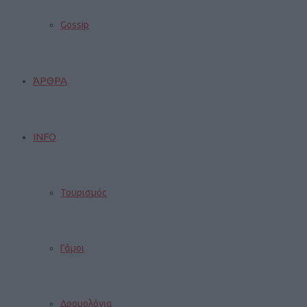
Gossip
ΆΡΘΡΑ
INFO
Τουρισμός
Γάμοι
Δρομολόγια