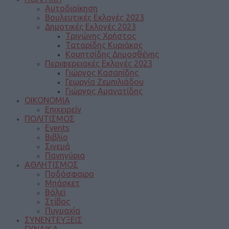
Αυτοδιοίκηση
Βουλευτικές Εκλογές 2023
Δημοτικές Εκλογές 2023
Τριγώνης Χρήστος
Ταταρίδης Κυριάκος
Κουπτσίδης Δημοσθένης
Περιφερειακές Εκλογές 2023
Γιώργος Κασαπίδης
Γεωργία Ζεμπιλιάδου
Γιώργος Αμανατίδης
ΟΙΚΟΝΟΜΙΑ
Επιχειρείν
ΠΟΛΙΤΙΣΜΟΣ
Events
Βιβλίο
Σινεμά
Πανηγύρια
ΑΘΛΗΤΙΣΜΟΣ
Ποδόσφαιρο
Μπάσκετ
Βόλεϊ
Στίβος
Πυγμαχία
ΣΥΝΕΝΤΕΥΞΕΙΣ
ΓΥΝΑΙΚΑ