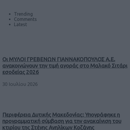
Trending
Comments
Latest
Οι ΜΥΛΟΙ ΓΡΕΒΕΝΩΝ ΓΙΑΝΝΑΚΟΠΟΥΛΟΣ Α.Ε.
ανακοινώνουν την τιμή αγοράς στο Μαλακό Σιτάρι
εσοδείας 2026
30 Ιουλίου 2026
Περιφέρεια Δυτικής Μακεδονίας: Υπογράφηκε η
προγραμματική σύμβαση για την ανακαίνιση του
κτιρίου της Στέγης Ανηλίκων Κοζάνης