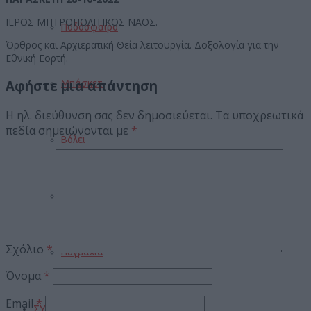
ΙΕΡΟΣ ΜΗΤΡΟΠΟΛΙΤΙΚΟΣ ΝΑΟΣ.
Ποδόσφαιρο
Όρθρος και Αρχιερατική Θεία λειτουργία. Δοξολογία για την
Εθνική Εορτή.
Αφήστε μια απάντηση
Μπάσκετ
Η ηλ. διεύθυνση σας δεν δημοσιεύεται.
Τα υποχρεωτικά
πεδία σημειώνονται με
*
Βόλεϊ
Στίβος
Σχόλιο
*
Πυγμαχία
Όνομα
*
Email
*
ΣΥΝΕΝΤΕΥΞΕΙΣ