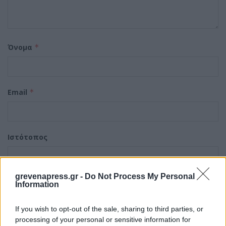
Όνομα
*
Email
*
Ιστότοπος
grevenapress.gr -
Do Not Process My Personal
Αποθήκευσε το όνομά μου, email, και τον ιστότοπο
Information
μου σε αυτόν τον πλοηγό για την επόμενη φορά που
θα σχολιάσω.
If you wish to opt-out of the sale, sharing to third parties, or
processing of your personal or sensitive information for