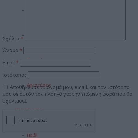
Φωτιές
Τροχαία
Σχόλιο
*
Όνομα
*
Σεισμοί
Email
*
Ιστότοπος
Αποστάσεις
Αποθήκευσε το όνομά μου, email, και τον ιστότοπο
μου σε αυτόν τον πλοηγό για την επόμενη φορά που θα
σχολιάσω.
ΠΕΡΙΣΣΟΤΕΡΑ
Παιδί