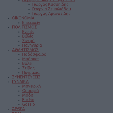
Γιώργος Κασαπίδης
Γεωργία Ζεμπιλιάδου
Γιώργος Αμανατίδης
ΟΙΚΟΝΟΜΙΑ
Επιχειρείν
ΠΟΛΙΤΙΣΜΟΣ
Events
Βιβλίο
Σινεμά
Πανηγύρια
ΑΘΛΗΤΙΣΜΟΣ
Ποδόσφαιρο
Μπάσκετ
Βόλεϊ
Στίβος
Πυγμαχία
ΣΥΝΕΝΤΕΥΞΕΙΣ
ΓΥΝΑΙΚΑ
Μαγειρική
Ομορφιά
Μόδα
Ευεξία
Gossip
ΆΡΘΡΑ