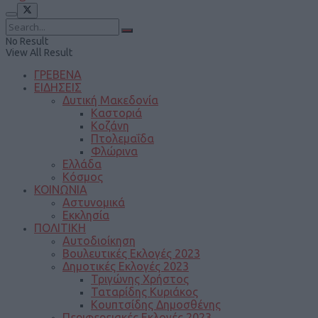
No Result
View All Result
ΓΡΕΒΕΝΑ
ΕΙΔΗΣΕΙΣ
Δυτική Μακεδονία
Καστοριά
Κοζάνη
Πτολεμαΐδα
Φλώρινα
Ελλάδα
Κόσμος
ΚΟΙΝΩΝΙΑ
Αστυνομικά
Εκκλησία
ΠΟΛΙΤΙΚΗ
Αυτοδιοίκηση
Βουλευτικές Εκλογές 2023
Δημοτικές Εκλογές 2023
Τριγώνης Χρήστος
Ταταρίδης Κυριάκος
Κουπτσίδης Δημοσθένης
Περιφερειακές Εκλογές 2023