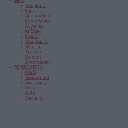
INFO
Τουρισμός
Γάμοι
Δρομολόγια
Εορτολόγιο
Αγγελίες
Κηδείες
Καιρός
Φαρμακεία
Φωτιές
Τροχαία
Σεισμοί
Αποστάσεις
ΠΕΡΙΣΣΟΤΕΡΑ
Παιδί
Διακόσμηση
Διατροφή
Υγεία
Auto
Sexuality