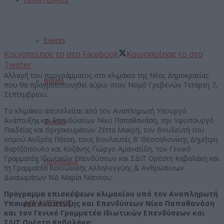
Events
Κοινοποίησε το στο Facebook
Κοινοποίησε το στο
Twitter
Αλλαγή του προγράμματος στο κλιμάκιο της Νέας Δημοκρατίας
Βιβλίο
που θα πραγματοποιηθεί αύριο στον Νομό Γρεβενών Τετάρτη 7,
Σεπτεμβρίου.
Το κλιμάκιο αποτελείται από τον Αναπληρωτή Υπουργό
Ανάπτυξης και Επενδύσεων Νίκο Παπαθανάση, την Υφυπουργό
Σινεμά
Παιδείας και Θρησκευμάτων Ζέττα Μακρή, τον Βουλευτή του
νομού Ανδρέα Πάτση, τους Βουλευτές Β’ Θεσσαλονίκης Δημήτρη
Βαρτζόπουλο και Κοζάνης Γιώργο Αμανατίδη, τον Γενικό
Γραμματέα Ιδιωτικών Επενδύσεων και ΣΔΙΤ Ορέστη Καβαλάκη και
Πανηγύρια
τη Γραμματέα Κοινωνικής Αλληλεγγύης & Ανθρώπινων
Δικαιωμάτων ΝΔ Μαρία Νάτσιου.
Πρόγραμμα επισκέψεων κλιμακίου υπό τον Αναπληρωτή
ΑΘΛΗΤΙΣΜΟΣ
Υπουργό Ανάπτυξης και Επενδύσεων Νίκο Παπαθανάση
και τον Γενικό Γραμματέα Ιδιωτικών Επενδύσεων και
ΣΔΙΤ Ορέστη Καβαλάκη: