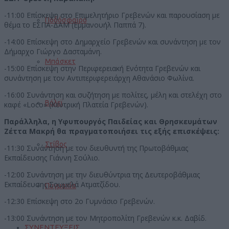
-11:00 Επίσκεψη στο Επιμελητήριο Γρεβενών και παρουσίαση με
Ποδόσφαιρο
θέμα το ΕΣΠΑ-ΔΑΜ (Εμμανουήλ Παππά 7).
-14:00 Επίσκεψη στο Δημαρχείο Γρεβενών και συνάντηση με τον
Δήμαρχο Γιώργο Δασταμάνη.
Μπάσκετ
-15:00 Επίσκεψη στην Περιφερειακή Ενότητα Γρεβενών και
συνάντηση με τον Αντιπεριφερειάρχη Αθανάσιο Φωλίνα.
-16:00 Συνάντηση και συζήτηση με πολίτες, μέλη και στελέχη στο
Βόλεϊ
καφέ «Loco» (Κεντρική Πλατεία Γρεβενών).
Παράλληλα, η Υφυπουργός Παιδείας και Θρησκευμάτων
Ζέττα Μακρή θα πραγματοποιήσει τις εξής επισκέψεις:
Στίβος
-11:30 Συνάντηση με τον διευθυντή της Πρωτοβάθμιας
Εκπαίδευσης Γιάννη Σούλιο.
-12:00 Συνάντηση με την διευθύντρια της Δευτεροβάθμιας
Εκπαίδευσης Σουμελά Ατματζίδου.
Πυγμαχία
-12:30 Επίσκεψη στο 2ο Γυμνάσιο Γρεβενών.
-13:00 Συνάντηση με τον Μητροπολίτη Γρεβενών κ.κ. Δαβίδ.
ΣΥΝΕΝΤΕΥΞΕΙΣ