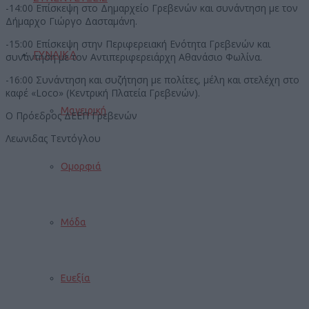
-14:00 Επίσκεψη στο Δημαρχείο Γρεβενών και συνάντηση με τον
Δήμαρχο Γιώργο Δασταμάνη.
-15:00 Επίσκεψη στην Περιφερειακή Ενότητα Γρεβενών και
ΓΥΝΑΙΚΑ
συνάντηση με τον Αντιπεριφερειάρχη Αθανάσιο Φωλίνα.
-16:00 Συνάντηση και συζήτηση με πολίτες, μέλη και στελέχη στο
καφέ «Loco» (Κεντρική Πλατεία Γρεβενών).
Μαγειρική
Ο Πρόεδρος ΔΕΕΠ Γρεβενών
Λεωνιδας Τεντόγλου
Ομορφιά
Μόδα
Ευεξία