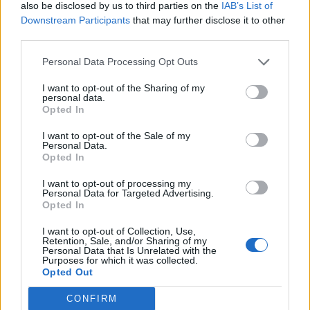
also be disclosed by us to third parties on the
IAB’s List of
Αποθήκευσε το όνομά μου, email, και τον ιστότοπο
Downstream Participants
that may further disclose it to other
μου σε αυτόν τον πλοηγό για την επόμενη φορά που
third parties.
θα σχολιάσω.
Personal Data Processing Opt Outs
I want to opt-out of the Sharing of my
personal data.
Opted In
I want to opt-out of the Sale of my
Personal Data.
Opted In
I want to opt-out of processing my
Personal Data for Targeted Advertising.
Opted In
I want to opt-out of Collection, Use,
Retention, Sale, and/or Sharing of my
Personal Data that Is Unrelated with the
Purposes for which it was collected.
Opted Out
CONFIRM