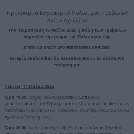
Πρόγραμμα Εορτασμού Πολιούχου Γρεβενών
Αγίου Αχιλλίου
Τήν Παρασκευή 15 Μαΐου 2026 ἡ πόλη τῶν Γρεβενῶν
ἑορτάζει
τὴν μνήμη τοῦ Πολιούχου της
ΑΓΙΟΥ ΑΧΙΛΛΙΟΥ ΑΡΧΙΕΠΙΣΚΟΠΟΥ ΛΑΡΙΣΗΣ.
Οἱ ἱερὲς ἀκολουθίες θὰ τελεσθοῦν
κατὰ τὸ ἀκόλουθο
πρόγραμμα:
Πέμπτη 14 Μαΐου 2026
Ὥρα 18.30
: Μέγας Πολυαρχιερατικὸς Ἑσπερινὸς
χοροστατοῦντος τοῦ Σεβασμιωτάτου Μητροπολίτου Φιλίππων,
Νεαπόλεως καί Θάσου κ.κ. Στεφάνου, στὸν Ἱερὸ Ναὸ τοῦ Ἁγίου
Ἀχιλλίου (Γηροκομείου).
Ὥρα 20.00
: Λιτάνευση τῆς Ἱερῆς Εἰκόνας τοῦ Ἁγίου Ἀχιλλίου,