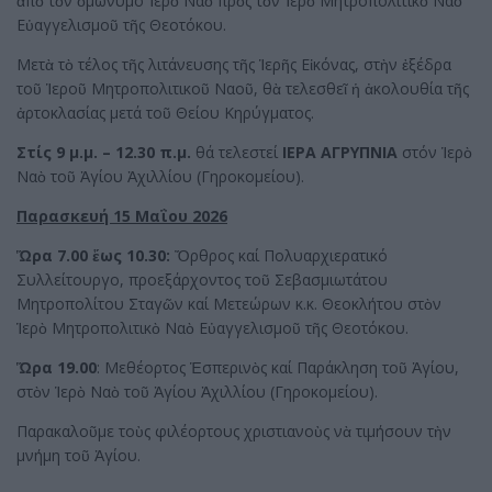
ἀπὸ τὸν ὁμώνυμο Ἱερὸ Ναὸ πρὸς τὸν Ἱερὸ Μητροπολιτικὸ Ναὸ
Εὐαγγελισμοῦ τῆς Θεοτόκου.
Μετὰ τὸ τέλος τῆς λιτάνευσης τῆς Ἱερῆς Εἰκόνας, στὴν ἐξέδρα
τοῦ Ἱεροῦ Μητροπολιτικοῦ Ναοῦ, θὰ τελεσθεῖ ἡ ἀκολουθία τῆς
ἀρτοκλασίας μετά τοῦ Θείου Κηρύγματος.
Στίς 9 μ.μ. – 12.30 π.μ.
θά τελεστεί
ΙΕΡΑ ΑΓΡΥΠΝΙΑ
στόν Ἱερὸ
Ναὸ τοῦ Ἁγίου Ἀχιλλίου (Γηροκομείου).
Παρασκευή 15 Μαΐου 2026
Ὥρα 7.00 ἕως 10.30:
Ὄρθρος καί Πολυαρχιερατικό
Συλλείτουργο, προεξάρχοντος τοῦ Σεβασμιωτάτου
Μητροπολίτου Σταγῶν καί Μετεώρων κ.κ. Θεοκλήτου στὸν
Ἱερὸ Μητροπολιτικὸ Ναὸ Εὐαγγελισμοῦ τῆς Θεοτόκου.
Ὥρα 19.00
: Μεθέορτος Ἑσπερινὸς καί Παράκληση τοῦ Ἁγίου,
στὸν Ἱερὸ Ναὸ τοῦ Ἁγίου Ἀχιλλίου (Γηροκομείου).
Παρακαλοῦμε τοὺς φιλέορτους χριστιανοὺς νὰ τιμήσουν τὴν
μνήμη τοῦ Ἁγίου.