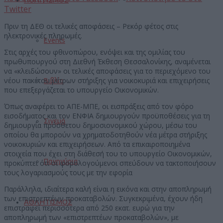
Twitter
Πριν τη ΔΕΘ οι τελικές αποφάσεις – Ρεκόρ φέτος στις
ηλεκτρονικές πληρωμές.
Events
Στις αρχές του φθινοπώρου, ενόψει και της ομιλίας του
πρωθυπουργού στη Διεθνή Έκθεση Θεσσαλονίκης, αναμένεται
να «κλειδώσουν» οι τελικές αποφάσεις για το περιεχόμενο του
νέου πακέτου μέτρων στήριξης για νοικοκυριά και επιχειρήσεις
Βιβλίο
που επεξεργάζεται το υπουργείο Οικονομικών.
Όπως αναφέρει το ΑΠΕ-ΜΠΕ, οι εισπράξεις από τον φόρο
εισοδήματος και τον ΕΝΦΙΑ δημιουργούν προϋποθέσεις για τη
Σινεμά
δημιουργία πρόσθετου δημοσιονομικού χώρου, μέσω του
οποίου θα μπορούν να χρηματοδοτηθούν νέα μέτρα στήριξης
νοικοκυριών και επιχειρήσεων. Από τα επικαιροποιημένα
στοιχεία που έχει στη διάθεσή του το υπουργείο Οικονομικών,
Πανηγύρια
προκύπτει ότι οι φορολογούμενοι σπεύδουν να τακτοποιήσουν
τους λογαριασμούς τους με την εφορία
Παράλληλα, ιδιαίτερα καλή είναι η εικόνα και στην αποπληρωμή
των επιστρεπτέων προκαταβολών. Συγκεκριμένα, έχουν ήδη
ΑΘΛΗΤΙΣΜΟΣ
επιστραφεί περισσότερα από 250 εκατ. ευρώ για την
αποπληρωμή των «επιστρεπτέων προκαταβολών», με