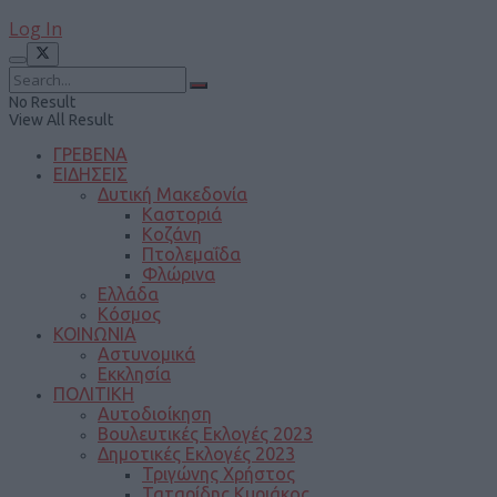
Log In
No Result
View All Result
ΓΡΕΒΕΝΑ
ΕΙΔΗΣΕΙΣ
Δυτική Μακεδονία
Καστοριά
Κοζάνη
Πτολεμαΐδα
Φλώρινα
Ελλάδα
Κόσμος
ΚΟΙΝΩΝΙΑ
Αστυνομικά
Εκκλησία
ΠΟΛΙΤΙΚΗ
Αυτοδιοίκηση
Βουλευτικές Εκλογές 2023
Δημοτικές Εκλογές 2023
Τριγώνης Χρήστος
Ταταρίδης Κυριάκος