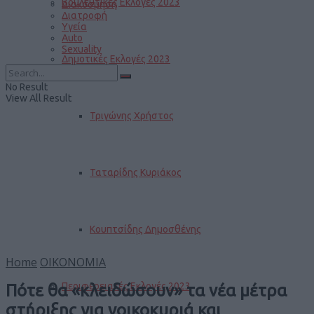
Βουλευτικές Εκλογές 2023
Διακόσμηση
Διατροφή
Υγεία
Auto
Sexuality
Δημοτικές Εκλογές 2023
No Result
View All Result
Τριγώνης Χρήστος
Ταταρίδης Κυριάκος
Κουπτσίδης Δημοσθένης
Home
ΟΙΚΟΝΟΜΙΑ
Περιφερειακές Εκλογές 2023
Πότε θα «κλειδώσουν» τα νέα μέτρα
στήριξης για νοικοκυριά και