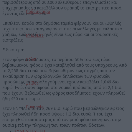
περισσότερους από 203.000 ελεύθερους επαγγελματίες και
επιχειρηματίες να καταβάλλουν εφάπαξ το επιστρεπτέο ποσό,
Ποδόσφαιρο
έχοντας έκπτωση 15%.
Επιπλέον έσοδα στα δημόσια ταμεία φέρνουν και οι «υψηλές
ταχύτητες» που καταγράφονται στις συναλλαγές με «πλαστικό
χρήμα», ενώ πολύ υψηλές είναι έως τώρα και οι τουριστικές
Μπάσκετ
εισπράξεις.
Ειδικότερα:
Στον φόρο εισοδήματος, το περίπου 50% του έως τώρα
Βόλεϊ
βεβαιωμένου φόρου έχει καταβληθεί από τους υπόχρεους. Από
τα 2,258 δισ. ευρώ που βεβαιώθηκαν έως στιγμής από την
εκκαθάριση των φορολογικών δηλώσεων των φυσικών
προσώπων, οι φορολογούμενοι έχουν καταβάλει 1,046 δισ.
Στίβος
ευρώ. Ενώ, όσον αφορά στα νομικά πρόσωπα, από τα 2,1 δισ.
που έχουν βεβαιωθεί ως φόρος εισοδήματος, έχουν πληρωθεί
ήδη 450 εκατ. ευρώ.
Πυγμαχία
Στον ΕΝΦΙΑ, από τα 2,269 δισ. ευρώ που βεβαιώθηκαν εφέτος
έχει πληρωθεί ήδη ποσό ύψους 1,2 δισ. ευρώ. Ήτοι, έχει
εισπραχθεί περισσότερος από τον μισό φόρο ακινήτων, στην
ουσία μετά την πληρωμή των τριών πρώτων δόσεων.
ΣΥΝΕΝΤΕΥΞΕΙΣ