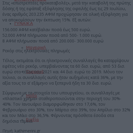
Στις «επιστρεπτέες προκαταβολές», μετά την καταβολή της πρώτης
δόσης ή της εφάπαξ εξόφλησης της οφειλής έως τις 29 Ιουλίου,
ένας αριθμός 203.235 ΑΦΜ προχώρησαν σε ολική εξόφληση για
να αποκομίσουν την έκπτωση 15%. Εξ αυτών:
ΓΥΝΑΙΚΑ
156.000 ΑΦΜ κατέβαλαν ποσά έως 500 ευρώ.
52.000 ΑΦΜ πλήρωσαν ποσά από 500- 1.000 ευρώ.
8 ΑΦΜ πλήρωσαν ποσά από 200.000- 300.000 ευρώ
Μαγειρική
Ρεκόρ στις ηλεκτρονικές πληρωμές
Τέλος, εκτιμάται ότι οι ηλεκτρονικές συναλλαγές θα καταρρίψουν
εφέτος νέο ρεκόρ, υπερβαίνοντας τα 60 δισ. ευρώ, από 53 δισ.
ευρώ στο τέλος του 2021 και 44 δισ. ευρώ το 2019. Μόνο τον
Ομορφιά
Ιούνιο, οι συναλλαγές αυτές ήταν αυξημένες κατά 36%, με την
αξία τους το α’ εξάμηνο να ξεπερνά ήδη τα 30 δισ. ευρώ.
Σύμφωνα με τα στοιχεία του υπουργείου, οι συναλλαγές με
Μόδα
«πλαστικό χρήμα» σταθεροποιούνται στην περιοχή του 30%-
40%. Τον Ιανουάριο διαμορφώθηκαν στο 17,6%, τον
Φεβρουάριο στο 30%, τον Μάρτιο στο 39%, τον Απρίλιο στο 32%
και τον Μάιο στο 36,5%. Φέρνοντας πρόσθετα έσοδα στα
Ευεξία
δημόσια ταμεία.
Πηγή: kathimerini.gr