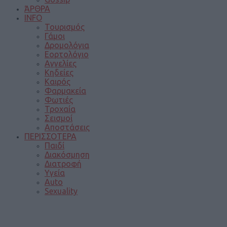
ΆΡΘΡΑ
INFO
Τουρισμός
Γάμοι
Δρομολόγια
Εορτολόγιο
Αγγελίες
Κηδείες
Καιρός
Φαρμακεία
Φωτιές
Τροχαία
Σεισμοί
Αποστάσεις
ΠΕΡΙΣΣΟΤΕΡΑ
Παιδί
Διακόσμηση
Διατροφή
Υγεία
Auto
Sexuality