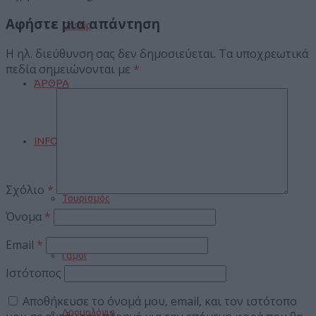
Αφήστε μια απάντηση
Gossip
Η ηλ. διεύθυνση σας δεν δημοσιεύεται.
Τα υποχρεωτικά
πεδία σημειώνονται με
*
ΆΡΘΡΑ
INFO
Σχόλιο
*
Τουρισμός
Όνομα
*
Email
*
Γάμοι
Ιστότοπος
Αποθήκευσε το όνομά μου, email, και τον ιστότοπο
Δρομολόγια