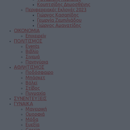
Κουπτσίδης Δημοσθένης
Περιφερειακές Εκλογές 2023
Γιώργος Κασαπίδης
Γεωργία Ζεμπιλιάδου
Γιώργος Αμανατίδης
ΟΙΚΟΝΟΜΙΑ
Επιχειρείν
ΠΟΛΙΤΙΣΜΟΣ
Events
Βιβλίο
Σινεμά
Πανηγύρια
ΑΘΛΗΤΙΣΜΟΣ
Ποδόσφαιρο
Μπάσκετ
Βόλεϊ
Στίβος
Πυγμαχία
ΣΥΝΕΝΤΕΥΞΕΙΣ
ΓΥΝΑΙΚΑ
Μαγειρική
Ομορφιά
Μόδα
Ευεξία
Gossip