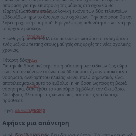
απόφαση για την επιστροφή της μάσκας στα σχολεία θα
εξαρτηθεί από την επιδημιολογική εικόνα των δύο τελευταίων
Ποδόσφαιρο
εβδομάδων πριν το άνοιγμα των σχολείων. Την απόφαση θα την
λάβει η σχετική επιτροπή. Η μεγαλύτερη πιθανότητα είναι να μην
υπάρχουν μάσκες».
Μπάσκετ
Η καθηγήτρια του ΕΚΠΑ δεν απέκλεισε ωστόσο το ενδεχόμενο
ενός μαζικού testing στους μαθητές στις αρχές της νέας σχολικής
χρονιάς.
Τέταρτη δόση
Βόλεϊ
Για την 4η δόση ανέφερε ότι η σύσταση των ειδικών έως τώρα
είναι να την κάνουν οι άνω των 60 και όσοι έχουν υποκείμενα
νοσήματα, ανεξαρτήτου ηλικίας. «Είναι πολύ σημαντικό, είναι
αποτελεσματικό αυτό το εμβόλιο, η 4η δόση ως προς τη βαριά
Στίβος
νόσηση και όταν έρθει το καινούριο (εμβόλιο) τον Οκτώβριο,
Νοέμβριο, βλέπουμε τις καινούριες συστάσεις για όλους»
πρόσθεσε.
Πηγή:
dikaiologitika.gr
Πυγμαχία
Αφήστε μια απάντηση
Η ηλ. διεύθυνση σας δεν δημοσιεύεται.
Τα υποχρεωτικά
ΣΥΝΕΝΤΕΥΞΕΙΣ