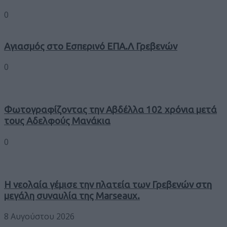
0
Αγιασμός στο Εσπερινό ΕΠΑ.Λ Γρεβενών
0
Φωτογραφίζοντας την Αβδέλλα 102 χρόνια μετά
τους Αδελφούς Μανάκια
0
Η νεολαία γέμισε την πλατεία των Γρεβενών στη
μεγάλη συναυλία της Marseaux.
8 Αυγούστου 2026