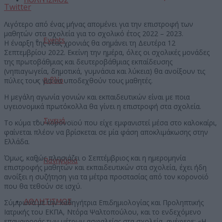
Twitter
Λιγότερο από ένας μήνας απομένει για την επιστροφή των
μαθητών στα σχολεία για το σχολικό έτος 2022 – 2023.
Events
Η έναρξη της νέας χρονιάς θα σημάνει τη Δευτέρα 12
Σεπτεμβρίου 2022. Εκείνη την ημέρα, όλες οι σχολικές μονάδες
της πρωτοβάθμιας και δευτεροβάθμιας εκπαίδευσης
(νηπιαγωγεία, δημοτικά, γυμνάσια και λύκεια) θα ανοίξουν τις
πύλες τους για να υποδεχθούν τους μαθητές.
Βιβλίο
Η μεγάλη αγωνία γονιών και εκπαιδευτικών είναι με ποια
υγειονομικά πρωτόκολλα θα γίνει η επιστροφή στα σχολεία.
Σινεμά
Το κύμα του κορονοϊού που είχε εμφανιστεί μέσα στο καλοκαίρι,
φαίνεται πλέον να βρίσκεται σε μία φάση αποκλιμάκωσης στην
Ελλάδα.
Όμως, καθώς πλησιάζει ο Σεπτέμβριος και η ημερομηνία
Πανηγύρια
επιστροφής μαθητών και εκπαιδευτικών στα σχολεία, έχει ήδη
ανοίξει η συζήτηση για τα μέτρα προστασίας από τον κορονοϊό
που θα τεθούν σε ισχύ.
ΑΘΛΗΤΙΣΜΟΣ
Σύμφωνα με την καθηγήτρια Επιδημιολογίας και Προληπτικής
Ιατρικής του ΕΚΠΑ, Ντόρα Ψαλτοπούλου, και το ενδεχόμενο
επαναφοράς των μέτρων ασφαλείας στα σχολεία, ανέφερε: «Η