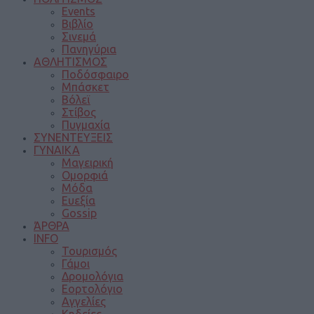
Events
Βιβλίο
Σινεμά
Πανηγύρια
ΑΘΛΗΤΙΣΜΟΣ
Ποδόσφαιρο
Μπάσκετ
Βόλεϊ
Στίβος
Πυγμαχία
ΣΥΝΕΝΤΕΥΞΕΙΣ
ΓΥΝΑΙΚΑ
Μαγειρική
Ομορφιά
Μόδα
Ευεξία
Gossip
ΆΡΘΡΑ
INFO
Τουρισμός
Γάμοι
Δρομολόγια
Εορτολόγιο
Αγγελίες
Κηδείες