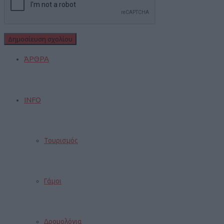
Gossip
ΆΡΘΡΑ
INFO
Τουρισμός
Γάμοι
Δρομολόγια