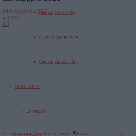
24 Αυγούστου 2022
Γιώργος Κασαπίδης
in
ΠΑΙΔΙ
0
0
Γεωργία Ζεμπιλιάδου
Γιώργος Αμανατίδης
ΟΙΚΟΝΟΜΙΑ
Επιχειρείν
Κοινοποίησε το στο Facebook
Κοινοποίησε το στο
ΠΟΛΙΤΙΣΜΟΣ