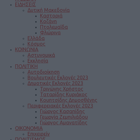
ΕΙΔΗΣΕΙΣ
Δυτική Μακεδονία
Καστοριά
Κοζάνη
Πτολεμαΐδα
Φλώρινα
Ελλάδα
Κόσμος
ΚΟΙΝΩΝΙΑ
Αστυνομικά
Εκκλησία
ΠΟΛΙΤΙΚΗ
Αυτοδιοίκηση
Βουλευτικές Εκλογές 2023
Δημοτικές Εκλογές 2023
Τριγώνης Χρήστος
Ταταρίδης Κυριάκος
Κουπτσίδης Δημοσθένης
Περιφερειακές Εκλογές 2023
Γιώργος Κασαπίδης
Γεωργία Ζεμπιλιάδου
Γιώργος Αμανατίδης
ΟΙΚΟΝΟΜΙΑ
Επιχειρείν
ΠΟΛΙΤΙΣΜΟΣ