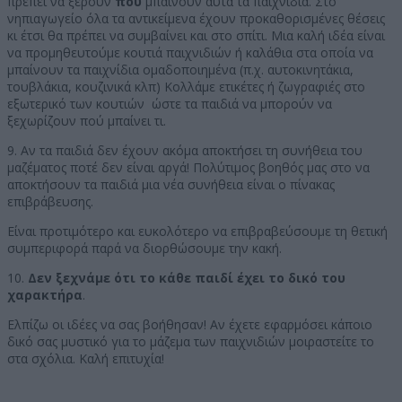
πρέπει να ξέρουν
πού
μπαίνουν αυτά τα παιχνίδια. Στο
νηπιαγωγείο όλα τα αντικείμενα έχουν προκαθορισμένες θέσεις
κι έτσι θα πρέπει να συμβαίνει και στο σπίτι. Μια καλή ιδέα είναι
να προμηθευτούμε κουτιά παιχνιδιών ή καλάθια στα οποία να
μπαίνουν τα παιχνίδια ομαδοποιημένα (π.χ. αυτοκινητάκια,
τουβλάκια, κουζινικά κλπ) Κολλάμε ετικέτες ή ζωγραφιές στο
εξωτερικό των κουτιών ώστε τα παιδιά να μπορούν να
ξεχωρίζουν πού μπαίνει τι.
9. Αν τα παιδιά δεν έχουν ακόμα αποκτήσει τη συνήθεια του
μαζέματος ποτέ δεν είναι αργά! Πολύτιμος βοηθός μας στο να
αποκτήσουν τα παιδιά μια νέα συνήθεια είναι ο πίνακας
επιβράβευσης.
Είναι προτιμότερο και ευκολότερο να επιβραβεύσουμε τη θετική
συμπεριφορά παρά να διορθώσουμε την κακή.
10.
Δεν ξεχνάμε ότι το κάθε παιδί έχει το δικό του
χαρακτήρα
.
Ελπίζω οι ιδέες να σας βοήθησαν! Αν έχετε εφαρμόσει κάποιο
δικό σας μυστικό για το μάζεμα των παιχνιδιών μοιραστείτε το
στα σχόλια. Καλή επιτυχία!