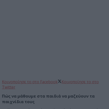
Κοινοποίησε το στο Facebook
Κοινοποίησε το στο
Twitter
Πώς να μάθουμε στα παιδιά να μαζεύουν τα
παιχνίδια τους