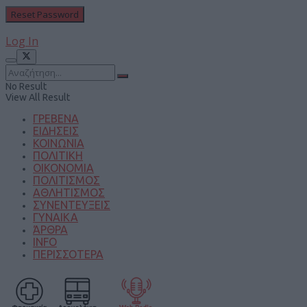
Log In
No Result
View All Result
ΓΡΕΒΕΝΑ
ΕΙΔΗΣΕΙΣ
ΚΟΙΝΩΝΙΑ
ΠΟΛΙΤΙΚΗ
ΟΙΚΟΝΟΜΙΑ
ΠΟΛΙΤΙΣΜΟΣ
ΑΘΛΗΤΙΣΜΟΣ
ΣΥΝΕΝΤΕΥΞΕΙΣ
ΓΥΝΑΙΚΑ
ΆΡΘΡΑ
INFO
ΠΕΡΙΣΣΟΤΕΡΑ