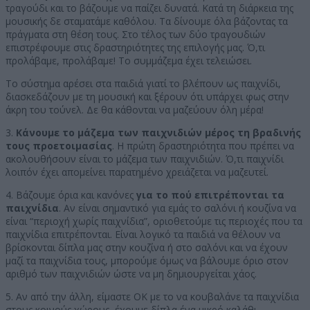
τραγούδι και το βάζουμε να παίζει δυνατά. Κατά τη διάρκεια της
μουσικής δε σταματάμε καθόλου. Τα δίνουμε όλα βάζοντας τα
πράγματα στη θέση τους. Στο τέλος των δύο τραγουδιών
επιστρέφουμε στις δραστηριότητες της επιλογής μας. Ό,τι
προλάβαμε, προλάβαμε! Το συμμάζεμα έχει τελειώσει.
Το σύστημα αρέσει στα παιδιά γιατί το βλέπουν ως παιχνίδι,
διασκεδάζουν με τη μουσική και ξέρουν ότι υπάρχει φως στην
άκρη του τούνελ. Δε θα κάθονται να μαζεύουν όλη μέρα!
3.
Κάνουμε το μάζεμα των παιχνιδιών μέρος τη βραδινής
τους προετοιμασίας
. Η πρώτη δραστηριότητα που πρέπει να
ακολουθήσουν είναι το μάζεμα των παιχνιδιών. Ό,τι παιχνίδι
λοιπόν έχει απομείνει παρατημένο χρειάζεται να μαζευτεί.
4. Βάζουμε όρια και κανόνες
για το πού επιτρέπονται τα
παιχνίδια
. Αν είναι σημαντικό για εμάς το σαλόνι ή κουζίνα να
είναι “περιοχή χωρίς παιχνίδια”, οριοθετούμε τις περιοχές που τα
παιχνίδια επιτρέπονται. Είναι λογικό τα παιδιά να θέλουν να
βρίσκονται δίπλα μας στην κουζίνα ή στο σαλόνι και να έχουν
μαζί τα παιχνίδια τους, μπορούμε όμως να βάλουμε όριο στον
αριθμό των παιχνιδιών ώστε να μη δημιουργείται χάος.
5. Αν από την άλλη, είμαστε ΟΚ με το να κουβαλάνε τα παιχνίδια
στους κοινούς χώρους, έχουμε δίπλα ένα μικρό καλάθι