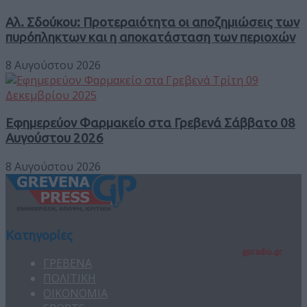
Αλ. Σδούκου: Προτεραιότητα οι αποζημιώσεις των
πυρόπληκτων και η αποκατάσταση των περιοχών
8 Αυγούστου 2026
Εφημερεύον Φαρμακείο στα Γρεβενά Σάββατο 08
Αυγούστου 2026
8 Αυγούστου 2026
Κατηγορίες
gpradio.gr
ΓΡΕΒΕΝΑ
ΠΟΛΙΤΙΚΗ
ΟΙΚΟΝΟΜΙΑ