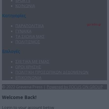
SPORTS
ΚΟΙΝΩΝΙΑ
Κατηγορίες
gpradio.gr
ΠΑΡΑΠΟΛΙΤΙΚΑ
ΓΥΝΑΙΚΑ
ΤΑ ΣΧΟΛΙΑ ΜΑΣ
ΠΟΛΙΤΙΣΜΟΣ
Επιλογές
ΣΧΕΤΙΚΑ ΜΕ ΕΜΑΣ
ΟΡΟΙ ΧΡΗΣΗΣ
ΠΟΛΙΤΙΚΗ ΠΡΟΣΩΠΙΚΩΝ ΔΕΔΟΜΕΝΩΝ
ΕΠΙΚΟΙΝΩΝΙΑ
© 2022 Grevena Press |
Powered by FOCUS ON GROUP
Welcome Back!
Login to your account below