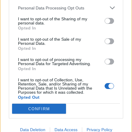
Personal Data Processing Opt Outs
I want to opt-out of the Sharing of my
personal data.
Opted In
I want to opt-out of the Sale of my
Personal Data.
Opted In
I want to opt-out of processing my
Personal Data for Targeted Advertising.
Opted In
I want to opt-out of Collection, Use,
Retention, Sale, and/or Sharing of my
Personal Data that Is Unrelated with the
Purposes for which it was collected.
Opted Out
CONFIRM
Data Deletion
Data Access
Privacy Policy