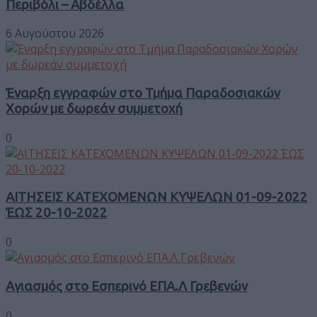
Περιβόλι – Αβδέλλα
6 Αυγούστου 2026
Έναρξη εγγραφών στο Τμήμα Παραδοσιακών
Χορών με δωρεάν συμμετοχή
0
ΑΙΤΗΣΕΙΣ ΚΑΤΕΧΟΜΕΝΩΝ ΚΥΨΕΛΩΝ 01-09-2022
ΈΩΣ 20-10-2022
0
Αγιασμός στο Εσπερινό ΕΠΑ.Λ Γρεβενών
0