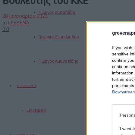
Βουλευτής του ΚΚΕ
Γιώργος Κασαπίδης
20 Ιανουαρίου 2023
in
ΓΡΕΒΕΝΑ
0
0
grevenapr
Γεωργία Ζεμπιλιάδου
If you wish 
sensitive in
confirm you
Γιώργος Αμανατίδης
continue se
information 
further disc
participants
ΟΙΚΟΝΟΜΙΑ
Downstream 
Επιχειρείν
Persona
I want t