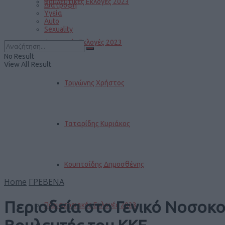
Βουλευτικές Εκλογές 2023
Διατροφή
Υγεία
Auto
Sexuality
Δημοτικές Εκλογές 2023
No Result
View All Result
Τριγώνης Χρήστος
Ταταρίδης Κυριάκος
Κουπτσίδης Δημοσθένης
Home
ΓΡΕΒΕΝΑ
Περιοδεία στο Γενικό Νοσοκ
Περιφερειακές Εκλογές 2023