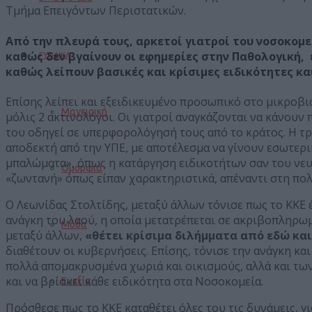
Τμήμα Επειγόντων Περιστατικών.
Από την πλευρά τους, αρκετοί γιατροί του νοσοκομ
καθώς δεν βγαίνουν οι εφημερίες στην Παθολογική,
ΓΥΝΑΙΚΑ
καθώς λείπουν βασικές και κρίσιμες ειδικότητες και
Επίσης λείπει και εξειδικευμένο προσωπικό στο μικροβι
Μαγειρική
μόλις 2 ακτινολόγοι. Οι γιατροί αναγκάζονται να κάνουν
του οδηγεί σε υπερφορολόγησή τους από το κράτος. Η τ
αποδεκτή από την ΥΠΕ, με αποτέλεσμα να γίνουν εσωτερικ
μπαλώματα», όπως η κατάργηση ειδικοτήτων σαν του νευρο
Ομορφιά
«ζωντανή» όπως είπαν χαρακτηριστικά, απέναντι στη πολ
Ο Λεωνίδας Στολτίδης, μεταξύ άλλων τόνισε πως το ΚΚΕ 
ανάγκη του λαού, η οποία μετατρέπεται σε ακριβοπληρωμ
Μόδα
μεταξύ άλλων,
«θέτει κρίσιμα διλήμματα από εδώ κα
διαθέτουν οι κυβερνήσεις. Επίσης, τόνισε την ανάγκη κα
πολλά απομακρυσμένα χωριά και οικισμούς, αλλά και των
και να βρίσκει κάθε ειδικότητα στα Νοσοκομεία.
Ευεξία
Πρόσθεσε πως το ΚΚΕ καταθέτει όλες του τις δυνάμεις, γ