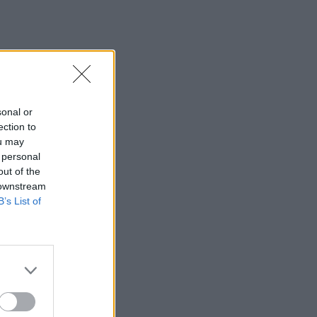
sonal or
ection to
ou may
 personal
out of the
 downstream
B’s List of