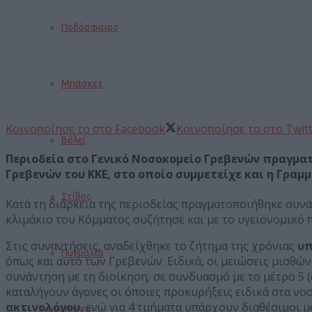
Ποδόσφαιρο
Μπάσκετ
Κοινοποίησε το στο Facebook
Κοινοποίησε το στο Twit
Βόλεϊ
Περιοδεία στο Γενικό Νοσοκομείο Γρεβενών πραγματο
Γρεβενών του ΚΚΕ, στο οποίο συμμετείχε και η Γρα
Στίβος
Κατά τη διάρκεια της περιοδείας πραγματοποιήθηκε συν
κλιμάκιο του Κόμματος συζήτησε και με το υγειονομικό
Στις συναντήσεις, αναδείχθηκε το ζήτημα της χρόνιας
υπ
Πυγμαχία
όπως και αυτό των Γρεβενών. Ειδικά, οι μειώσεις μισθών
συνάντηση με τη διοίκηση, σε συνδυασμό με το μέτρο 5 
καταλήγουν άγονες οι όποιες προκυρήξεις ειδικά στα νο
ακτινολόγου
, ενώ για 4 τμήματα υπάρχουν διαθέσιμοι μ
ΣΥΝΕΝΤΕΥΞΕΙΣ