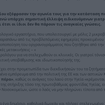
είου εξέφρασαν την αγωνία τους για την κατάσταση 
 ενώ υπάρχει σημαντική έλλειψη ειδικευόμενων γιατρ
 έτσι οι ίδιοι δεν θα πάρουν τις αναγκαίες γνώσεις.
ολογικό εργαστήριο, που υπολειτουργεί με μόλις 2 μικρο
 παραπάνω από τις προβλεπόμενες εφημερίες προκειμένου ν
ροποποίηση του οργρανογράμματος που ζητήθηκε από την 
ές μετακινήσεις – «
λόγου για να στελεχωθούν οι κλινικές. Οι γιατροί τόνισα
ιτική υποβάθμισης και ιδιωτικοποίησής της.
έχει στην προμετωπίδα των διεκδικήσεών του τα ζητήματα
ένο εμπόρευμα από την πολιτική της ΕΕ και των αστικών 
ι πέρα»
, καθώς οι ανάγκες του λαού στην Υγεία «κρέμοντ
ι της στήριξης τόσο της πρωτοβάθμιας φροντίδας Υγείας, ε
 Νοσοκομείων, ώστε ο λαός να μην πληρώνει τίποτα από τη
ια ένα δημόσιο, καθολικά δωρεάν και πλήρες στελεχωμένο Σ