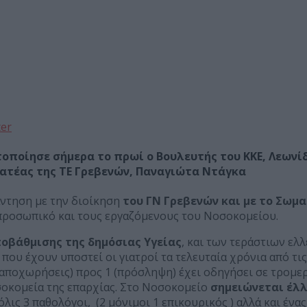
ter
ποίησε σήμερα το πρωί ο Βουλευτής του ΚΚΕ, Λεωνίδ
μματέας της ΤΕ Γρεβενών, Παναγιώτα Ντάγκα
άντηση με την διοίκηση
του ΓΝ Γρεβενών και με το Σωμ
 προσωπικό και τους εργαζόμενους του Νοσοκομείου.
οβάθμισης της δημόσιας Υγείας
, και των τεράστιων ελ
 που έχουν υποστεί οι γιατροί τα τελευταία χρόνια από τ
(αποχωρήσεις) προς 1 (πρόσληψη) έχει οδηγήσει σε τρομε
σοκομεία της επαρχίας. Στο Νοσοκομείο
σημειώνεται έλλ
όλις 3 παθολόγοι, (2 μόνιμοι 1 επικουρικός ) αλλά και έν