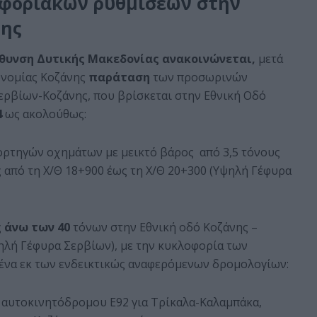
φοριακών ρυθμίσεων στην
νης
ύθυνση Δυτικής Μακεδονίας
ανακοινώνεται,
μετά
υνομίας Κοζάνης
παράταση
των προσωρινών
ρβίων-Κοζάνης, που βρίσκεται στην Εθνική Οδό
4
ως ακολούθως:
ρτηγών οχημάτων με μεικτό βάρος από 3,5 τόνους
ς από τη Χ/Θ 18+900 έως τη Χ/Θ 20+300 (Υψηλή Γέφυρα
ς
άνω των 40
τόνων στην Εθνική οδό Κοζάνης –
ψηλή Γέφυρα Σερβίων), με την κυκλοφορία των
ένα εκ των ενδεικτικώς αναφερόμενων δρομολογίων:
ου αυτοκινητόδρομου Ε92 για Τρίκαλα-Καλαμπάκα,