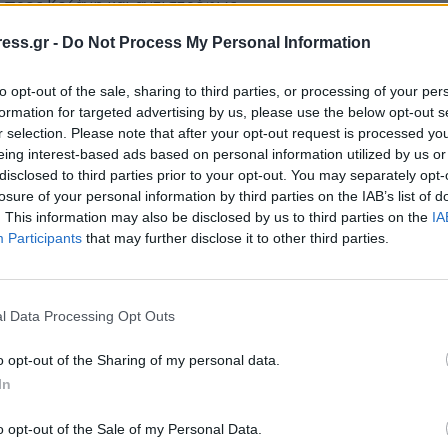
 προς Κοζάνη και αντιστρόφως.
ς Εθνικής οδού Λάρισας – Κοζάνης, Ελασσόνας,
ess.gr -
Do Not Process My Personal Information
νη και αντιστρόφως.
to opt-out of the sale, sharing to third parties, or processing of your per
ΑΘΕ (Αθήνα – Θεσσαλονίκη) και από κόμβο με Εγνατία
formation for targeted advertising by us, please use the below opt-out s
αι αντιστρόφως.
r selection. Please note that after your opt-out request is processed y
eing interest-based ads based on personal information utilized by us or
0
χλμ της Εθνικής Οδού Κοζάνης – Λάρισας
ο
disclosed to third parties prior to your opt-out. You may separately opt-
 και αντιστρόφως.
losure of your personal information by third parties on the IAB’s list of
σταύρωσης Τριγωνικού (39
χλμ της Εθνικής Οδού
. This information may also be disclosed by us to third parties on the
IA
ο
Participants
that may further disclose it to other third parties.
 στην Επαρχιακή οδό Κοζάνης –Ρυμνίου και
ι διαδρομές:
l Data Processing Opt Outs
οτική Οδός Αγίου Αθανασίου, Δημοτική Οδός Αιανού,
o opt-out of the Sharing of my personal data.
όμβος εισόδου πόλεως Κοζάνης- Βατερό- Ενωτική
In
o opt-out of the Sale of my Personal Data.
ηρισμό οδικό δίκτυο Ρύμνιο-Καισαρειά- Διασταύρωση