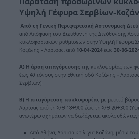
Παράταση προσωρινών κυκλο
Υψηλή Γέφυρα Σερβίων-Κοζά
Από τη Γενική Περιφερειακή Αστυνομική Διε
από Απόφαση του Διευθυντή της Διεύθυνσης Αστ
κυκλοφοριακών ρυθμίσεων στην Υψηλή Γέφυρα Σε
Κοζάνης – Λάρισας, από
10-04-2024
έως
30-06-202
Α)
Η
άρση απαγόρευσης
της κυκλοφορίας των φο
έως 40 τόνους στην Εθνική οδό Κοζάνης – Λάρισα
Σερβίων).
Β)
Η
απαγόρευση κυκλοφορίας
με μεικτό βάρο
Λάρισας από τη Χ/Θ 18+900 έως τη Χ/Θ 20+300 (Υ
ανωτέρω οχημάτων να διεξάγεται, ακολουθώντας 
Από Αθήνα, Λάρισα κ.τ.λ. για Κοζάνη, μέσω τ