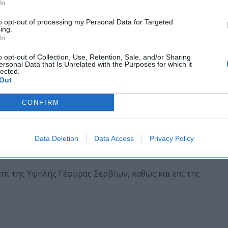
In
to opt-out of processing my Personal Data for Targeted
ηρισμό οδικό δίκτυο Ρύμνιο-Καισαρειά-Επαρχιακή
ing.
In
χλμ. Εθνικής Οδού Κοζάνης-Λάρισας) και
ο
o opt-out of Collection, Use, Retention, Sale, and/or Sharing
ersonal Data that Is Unrelated with the Purposes for which it
lected.
ς οχήματος, στις οδούς εντός των Δημοτικών
Out
 που διέρχονται τα οχήματα σύμφωνα με τα ανωτέρω
CONFIRM
όνων ορίζεται ως ελάχιστη μεταξύ τους απόσταση το
Data Deletion
Data Access
Privacy Policy
ται στους οδηγούς με κατάλληλη σήμανση.
πί της Υψηλής Γέφυρας Σερβίων, καθώς και επί της